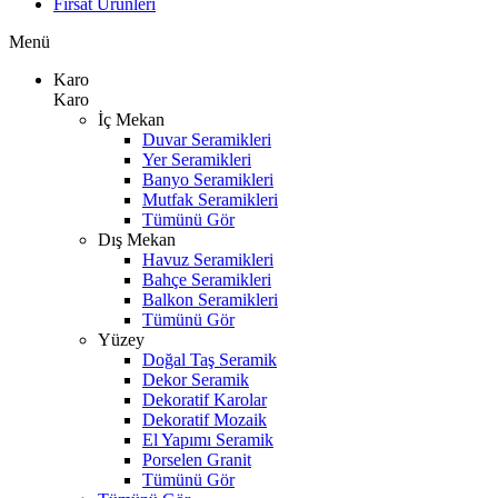
Fırsat Ürünleri
Menü
Karo
Karo
İç Mekan
Duvar Seramikleri
Yer Seramikleri
Banyo Seramikleri
Mutfak Seramikleri
Tümünü Gör
Dış Mekan
Havuz Seramikleri
Bahçe Seramikleri
Balkon Seramikleri
Tümünü Gör
Yüzey
Doğal Taş Seramik
Dekor Seramik
Dekoratif Karolar
Dekoratif Mozaik
El Yapımı Seramik
Porselen Granit
Tümünü Gör