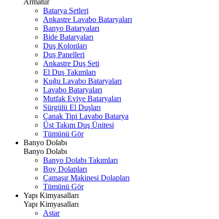
Armatür
Batarya Setleri
Ankastre Lavabo Bataryaları
Banyo Bataryaları
Bide Bataryaları
Duş Kolonları
Duş Panelleri
Ankastre Duş Seti
El Duş Takımları
Kuğu Lavabo Bataryaları
Lavabo Bataryaları
Mutfak Eviye Bataryaları
Sürgülü El Duşları
Çanak Tipi Lavabo Batarya
Üst Takım Duş Ünitesi
Tümünü Gör
Banyo Dolabı
Banyo Dolabı
Banyo Dolabı Takımları
Boy Dolapları
Çamaşır Makinesi Dolapları
Tümünü Gör
Yapı Kimyasalları
Yapı Kimyasalları
Astar