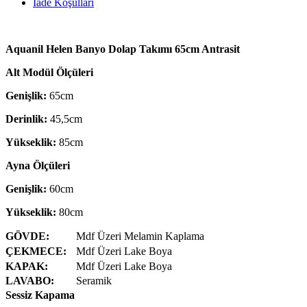
İade Koşulları
Aquanil Helen Banyo Dolap Takımı 65cm Antrasit
Alt Modül Ölçüleri
Genişlik:
65cm
Derinlik:
45,5cm
Yükseklik:
85cm
Ayna Ölçüleri
Genişlik:
60cm
Yükseklik:
80cm
GÖVDE:
Mdf Üzeri Melamin Kaplama
ÇEKMECE:
Mdf Üzeri Lake Boya
KAPAK:
Mdf Üzeri Lake Boya
LAVABO:
Seramik
Sessiz Kapama