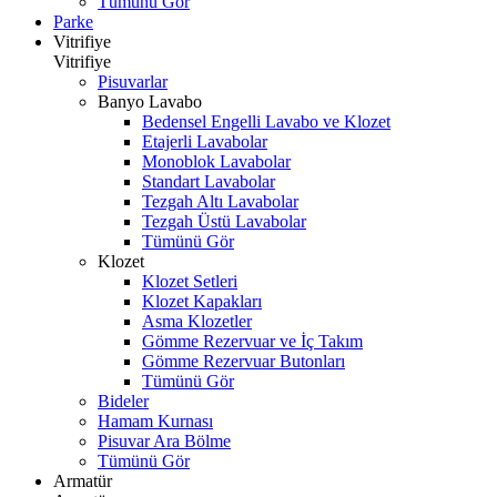
Tümünü Gör
Parke
Vitrifiye
Vitrifiye
Pisuvarlar
Banyo Lavabo
Bedensel Engelli Lavabo ve Klozet
Etajerli Lavabolar
Monoblok Lavabolar
Standart Lavabolar
Tezgah Altı Lavabolar
Tezgah Üstü Lavabolar
Tümünü Gör
Klozet
Klozet Setleri
Klozet Kapakları
Asma Klozetler
Gömme Rezervuar ve İç Takım
Gömme Rezervuar Butonları
Tümünü Gör
Bideler
Hamam Kurnası
Pisuvar Ara Bölme
Tümünü Gör
Armatür