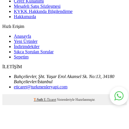
Çerez Kullanımı
Mesafeli Satış Sözleşmesi
KVKK Hakkında Bilgilendirme
Hakkımızda
Hızlı Erişim
Anasayfa
Yeni Ürünler
İndirimdekiler
Sıkça Sorulan Sorular
Sepetim
İLETİŞİM
Bahçelievler, Şht. Yaşar Erol Akansel Sk. No:13, 34180
Bahçelievler/İstanbul
eticaret@turkmenleryapi.com
T
-Soft
E-Ticaret
Sistemleriyle Hazırlanmıştır.