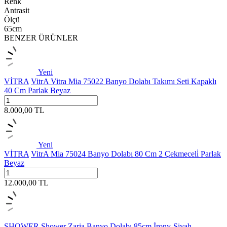
Renk
Antrasit
Ölçü
65cm
BENZER ÜRÜNLER
Yeni
VİTRA
VitrA Vitra Mia 75022 Banyo Dolabı Takımı Seti Kapaklı
40 Cm Parlak Beyaz
8.000,00
TL
Yeni
VİTRA
VitrA Mia 75024 Banyo Dolabı 80 Cm 2 Çekmeceli̇ Parlak
Beyaz
12.000,00
TL
SHOWER
Shower Zaria Banyo Dolabı 85cm İrony-Siyah