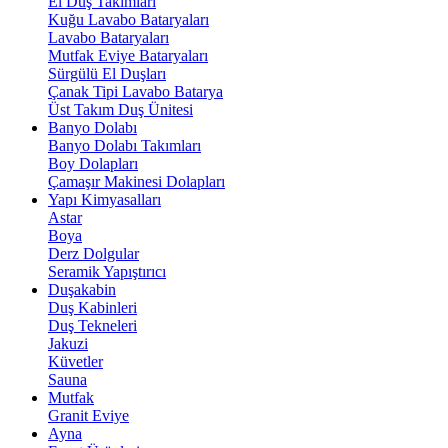
El Duş Takımları
Kuğu Lavabo Bataryaları
Lavabo Bataryaları
Mutfak Eviye Bataryaları
Sürgülü El Duşları
Çanak Tipi Lavabo Batarya
Üst Takım Duş Ünitesi
Banyo Dolabı
Banyo Dolabı Takımları
Boy Dolapları
Çamaşır Makinesi Dolapları
Yapı Kimyasalları
Astar
Boya
Derz Dolgular
Seramik Yapıştırıcı
Duşakabin
Duş Kabinleri
Duş Tekneleri
Jakuzi
Küvetler
Sauna
Mutfak
Granit Eviye
Ayna