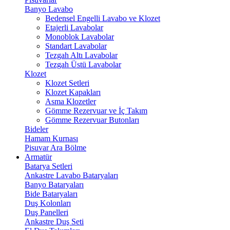
Banyo Lavabo
Bedensel Engelli Lavabo ve Klozet
Etajerli Lavabolar
Monoblok Lavabolar
Standart Lavabolar
Tezgah Altı Lavabolar
Tezgah Üstü Lavabolar
Klozet
Klozet Setleri
Klozet Kapakları
Asma Klozetler
Gömme Rezervuar ve İç Takım
Gömme Rezervuar Butonları
Bideler
Hamam Kurnası
Pisuvar Ara Bölme
Armatür
Batarya Setleri
Ankastre Lavabo Bataryaları
Banyo Bataryaları
Bide Bataryaları
Duş Kolonları
Duş Panelleri
Ankastre Duş Seti