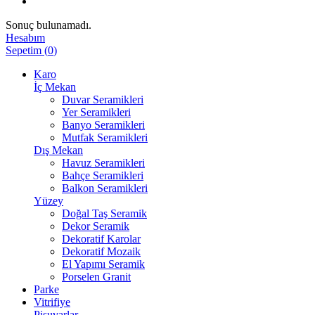
Sonuç bulunamadı.
Hesabım
Sepetim
(
0
)
Karo
İç Mekan
Duvar Seramikleri
Yer Seramikleri
Banyo Seramikleri
Mutfak Seramikleri
Dış Mekan
Havuz Seramikleri
Bahçe Seramikleri
Balkon Seramikleri
Yüzey
Doğal Taş Seramik
Dekor Seramik
Dekoratif Karolar
Dekoratif Mozaik
El Yapımı Seramik
Porselen Granit
Parke
Vitrifiye
Pisuvarlar