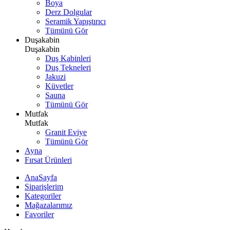
Boya
Derz Dolgular
Seramik Yapıştırıcı
Tümünü Gör
Duşakabin
Duşakabin
Duş Kabinleri
Duş Tekneleri
Jakuzi
Küvetler
Sauna
Tümünü Gör
Mutfak
Mutfak
Granit Eviye
Tümünü Gör
Ayna
Fırsat Ürünleri
AnaSayfa
Siparişlerim
Kategoriler
Mağazalarımız
Favoriler