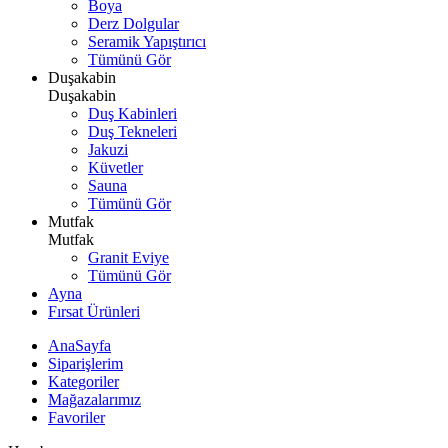
Boya
Derz Dolgular
Seramik Yapıştırıcı
Tümünü Gör
Duşakabin
Duşakabin
Duş Kabinleri
Duş Tekneleri
Jakuzi
Küvetler
Sauna
Tümünü Gör
Mutfak
Mutfak
Granit Eviye
Tümünü Gör
Ayna
Fırsat Ürünleri
AnaSayfa
Siparişlerim
Kategoriler
Mağazalarımız
Favoriler