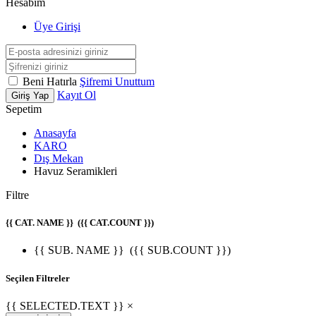
Hesabım
Üye Girişi
Beni Hatırla
Şifremi Unuttum
Kayıt Ol
Giriş Yap
Sepetim
Anasayfa
KARO
Dış Mekan
Havuz Seramikleri
Filtre
{{ CAT. NAME }}
({{ CAT.COUNT }})
{{ SUB. NAME }}
({{ SUB.COUNT }})
Seçilen Filtreler
{{ SELECTED.TEXT }} ×