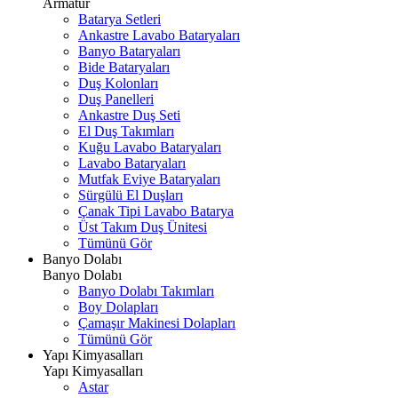
Armatür
Batarya Setleri
Ankastre Lavabo Bataryaları
Banyo Bataryaları
Bide Bataryaları
Duş Kolonları
Duş Panelleri
Ankastre Duş Seti
El Duş Takımları
Kuğu Lavabo Bataryaları
Lavabo Bataryaları
Mutfak Eviye Bataryaları
Sürgülü El Duşları
Çanak Tipi Lavabo Batarya
Üst Takım Duş Ünitesi
Tümünü Gör
Banyo Dolabı
Banyo Dolabı
Banyo Dolabı Takımları
Boy Dolapları
Çamaşır Makinesi Dolapları
Tümünü Gör
Yapı Kimyasalları
Yapı Kimyasalları
Astar