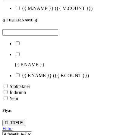
{{ M.NAME }}
({{ M.COUNT }})
{{ FILTER.NAME }}
{{ F.NAME }}
{{ F.NAME }}
({{ F.COUNT }})
Stoktakiler
İndirimli
Yeni
Fiyat
FİLTRELE
Filtre