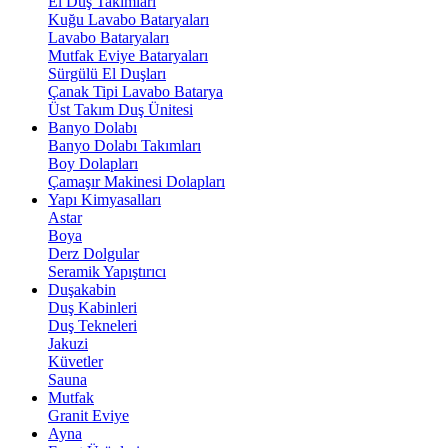
El Duş Takımları
Kuğu Lavabo Bataryaları
Lavabo Bataryaları
Mutfak Eviye Bataryaları
Sürgülü El Duşları
Çanak Tipi Lavabo Batarya
Üst Takım Duş Ünitesi
Banyo Dolabı
Banyo Dolabı Takımları
Boy Dolapları
Çamaşır Makinesi Dolapları
Yapı Kimyasalları
Astar
Boya
Derz Dolgular
Seramik Yapıştırıcı
Duşakabin
Duş Kabinleri
Duş Tekneleri
Jakuzi
Küvetler
Sauna
Mutfak
Granit Eviye
Ayna