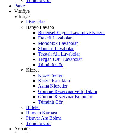
Tümünü Gör
Parke
Vitrifiye
Vitrifiye
Pisuvarlar
Banyo Lavabo
Bedensel Engelli Lavabo ve Klozet
Etajerli Lavabolar
Monoblok Lavabolar
Standart Lavabolar
Tezgah Altı Lavabolar
Tezgah Üstü Lavabolar
Tümünü Gör
Klozet
Klozet Setleri
Klozet Kapakları
Asma Klozetler
Gömme Rezervuar ve İç Takım
Gömme Rezervuar Butonları
Tümünü Gör
Bideler
Hamam Kurnası
Pisuvar Ara Bölme
Tümünü Gör
Armatür