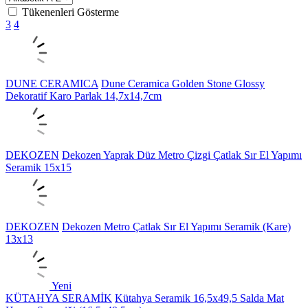
Tükenenleri Gösterme
3
4
DUNE CERAMICA
Dune Ceramica Golden Stone Glossy
Dekoratif Karo Parlak 14,7x14,7cm
DEKOZEN
Dekozen Yaprak Düz Metro Çizgi Çatlak Sır El Yapımı
Seramik 15x15
DEKOZEN
Dekozen Metro Çatlak Sır El Yapımı Seramik (Kare)
13x13
Yeni
KÜTAHYA SERAMİK
Kütahya Seramik 16,5x49,5 Salda Mat