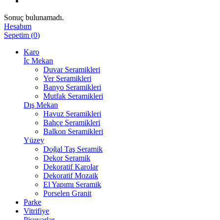
Sonuç bulunamadı.
Hesabım
Sepetim
(
0
)
Karo
İç Mekan
Duvar Seramikleri
Yer Seramikleri
Banyo Seramikleri
Mutfak Seramikleri
Dış Mekan
Havuz Seramikleri
Bahçe Seramikleri
Balkon Seramikleri
Yüzey
Doğal Taş Seramik
Dekor Seramik
Dekoratif Karolar
Dekoratif Mozaik
El Yapımı Seramik
Porselen Granit
Parke
Vitrifiye
Pisuvarlar