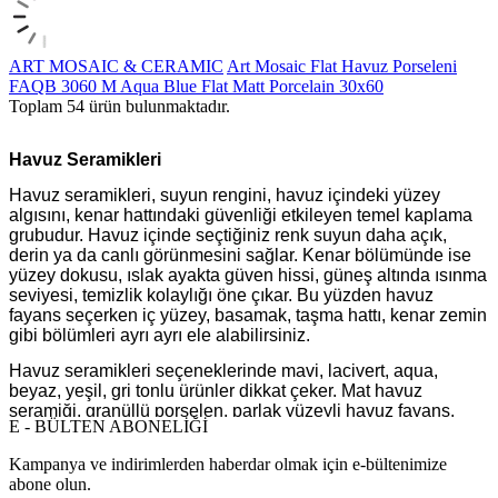
ART MOSAIC & CERAMIC
Art Mosaic Flat Havuz Porseleni
FAQB 3060 M Aqua Blue Flat Matt Porcelain 30x60
Toplam
54
ürün bulunmaktadır.
Havuz Seramikleri
Havuz seramikleri, suyun rengini, havuz içindeki yüzey
algısını, kenar hattındaki güvenliği etkileyen temel kaplama
grubudur. Havuz içinde seçtiğiniz renk suyun daha açık,
derin ya da canlı görünmesini sağlar. Kenar bölümünde ise
yüzey dokusu, ıslak ayakta güven hissi, güneş altında ısınma
seviyesi, temizlik kolaylığı öne çıkar. Bu yüzden havuz
fayans seçerken iç yüzey, basamak, taşma hattı, kenar zemin
gibi bölümleri ayrı ayrı ele alabilirsiniz.
Havuz seramikleri seçeneklerinde mavi, lacivert, aqua,
beyaz, yeşil, gri tonlu ürünler dikkat çeker. Mat havuz
seramiği, granüllü porselen, parlak yüzeyli havuz fayans,
E - BÜLTEN ABONELİĞİ
12,5x25, 15x15, 30x60, 33x66 gibi ölçüler farklı kullanım
alanlarına göre değerlendirilebilir. Havuz seramiği seçiminde
Kampanya ve indirimlerden haberdar olmak için e-bültenimize
renk kadar yüzey hissi de önemlidir. İç kısımda suyun berrak
abone olun.
görünmesi, kenarda ise kaymayı azaltan doku ön plana çıkar.