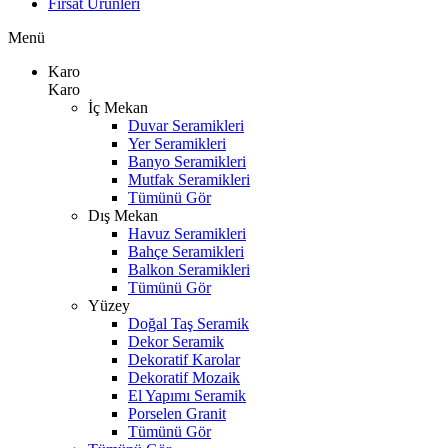
Fırsat Ürünleri
Menü
Karo
Karo
İç Mekan
Duvar Seramikleri
Yer Seramikleri
Banyo Seramikleri
Mutfak Seramikleri
Tümünü Gör
Dış Mekan
Havuz Seramikleri
Bahçe Seramikleri
Balkon Seramikleri
Tümünü Gör
Yüzey
Doğal Taş Seramik
Dekor Seramik
Dekoratif Karolar
Dekoratif Mozaik
El Yapımı Seramik
Porselen Granit
Tümünü Gör