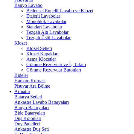
Banyo Lavabo
Bedensel Engelli Lavabo ve Klozet
Etajerli Lavabolar
Monoblok Lavabolar
Standart Lavabolar
Tezgah Altı Lavabolar
Tezgah Üstü Lavabolar
Klozet
Klozet Setleri
Klozet Kapakları
Asma Klozetler
Gömme Rezervuar ve İç Takım
Gömme Rezervuar Butonları
Bideler
Hamam Kurnası
Pisuvar Ara Bölme
Armatür
Batarya Setleri
Ankastre Lavabo Bataryaları
Banyo Bataryaları
Bide Bataryaları
Duş Kolonları
Duş Panelleri
Ankastre Duş Seti