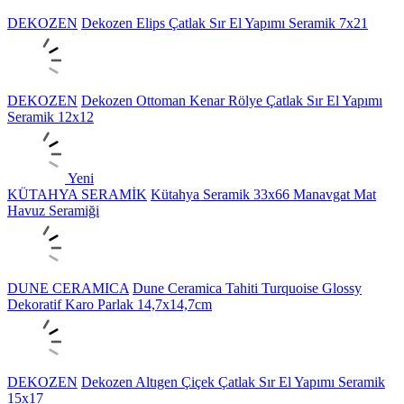
DEKOZEN
Dekozen Elips Çatlak Sır El Yapımı Seramik 7x21
DEKOZEN
Dekozen Ottoman Kenar Rölye Çatlak Sır El Yapımı
Seramik 12x12
Yeni
KÜTAHYA SERAMİK
Kütahya Seramik 33x66 Manavgat Mat
Havuz Seramiği
DUNE CERAMICA
Dune Ceramica Tahiti Turquoise Glossy
Dekoratif Karo Parlak 14,7x14,7cm
DEKOZEN
Dekozen Altıgen Çiçek Çatlak Sır El Yapımı Seramik
15x17