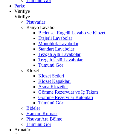
Tümünü Gör
Parke
Vitrifiye
Vitrifiye
Pisuvarlar
Banyo Lavabo
Bedensel Engelli Lavabo ve Klozet
Etajerli Lavabolar
Monoblok Lavabolar
Standart Lavabolar
Tezgah Altı Lavabolar
Tezgah Üstü Lavabolar
Tümünü Gör
Klozet
Klozet Setleri
Klozet Kapakları
Asma Klozetler
Gömme Rezervuar ve İç Takım
Gömme Rezervuar Butonları
Tümünü Gör
Bideler
Hamam Kurnası
Pisuvar Ara Bölme
Tümünü Gör
Armatür