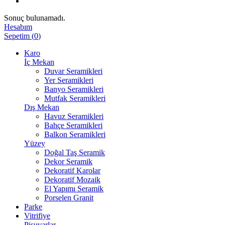
Sonuç bulunamadı.
Hesabım
Sepetim
(
0
)
Karo
İç Mekan
Duvar Seramikleri
Yer Seramikleri
Banyo Seramikleri
Mutfak Seramikleri
Dış Mekan
Havuz Seramikleri
Bahçe Seramikleri
Balkon Seramikleri
Yüzey
Doğal Taş Seramik
Dekor Seramik
Dekoratif Karolar
Dekoratif Mozaik
El Yapımı Seramik
Porselen Granit
Parke
Vitrifiye
Pisuvarlar