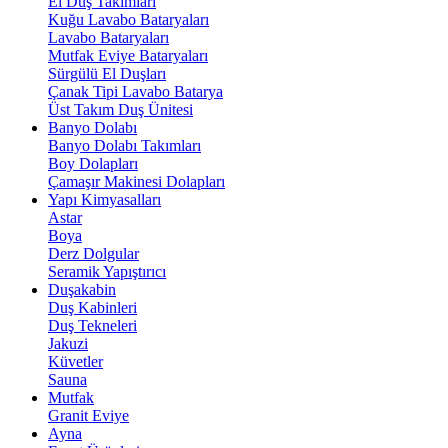
El Duş Takımları
Kuğu Lavabo Bataryaları
Lavabo Bataryaları
Mutfak Eviye Bataryaları
Sürgülü El Duşları
Çanak Tipi Lavabo Batarya
Üst Takım Duş Ünitesi
Banyo Dolabı
Banyo Dolabı Takımları
Boy Dolapları
Çamaşır Makinesi Dolapları
Yapı Kimyasalları
Astar
Boya
Derz Dolgular
Seramik Yapıştırıcı
Duşakabin
Duş Kabinleri
Duş Tekneleri
Jakuzi
Küvetler
Sauna
Mutfak
Granit Eviye
Ayna