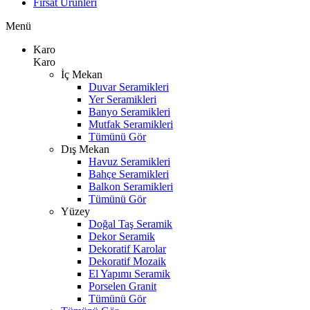
Fırsat Ürünleri
Menü
Karo
Karo
İç Mekan
Duvar Seramikleri
Yer Seramikleri
Banyo Seramikleri
Mutfak Seramikleri
Tümünü Gör
Dış Mekan
Havuz Seramikleri
Bahçe Seramikleri
Balkon Seramikleri
Tümünü Gör
Yüzey
Doğal Taş Seramik
Dekor Seramik
Dekoratif Karolar
Dekoratif Mozaik
El Yapımı Seramik
Porselen Granit
Tümünü Gör