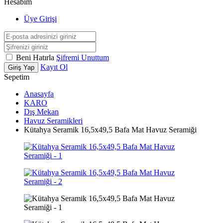
Hesabım
Üye Girişi
Beni Hatırla
Şifremi Unuttum
Kayıt Ol
Giriş Yap
Sepetim
Anasayfa
KARO
Dış Mekan
Havuz Seramikleri
Kütahya Seramik 16,5x49,5 Bafa Mat Havuz Seramiği