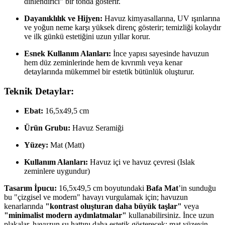
dinlendirici" bir tonda gösterir.
Dayanıklılık ve Hijyen:
Havuz kimyasallarına, UV ışınlarına
ve yoğun neme karşı yüksek direnç gösterir; temizliği kolaydır
ve ilk günkü estetiğini uzun yıllar korur.
Esnek Kullanım Alanları:
İnce yapısı sayesinde havuzun
hem düz zeminlerinde hem de kıvrımlı veya kenar
detaylarında mükemmel bir estetik bütünlük oluşturur.
Teknik Detaylar:
Ebat:
16,5x49,5 cm
Ürün Grubu:
Havuz Seramiği
Yüzey:
Mat (Matt)
Kullanım Alanları:
Havuz içi ve havuz çevresi (Islak
zeminlere uygundur)
Tasarım İpucu:
16,5x49,5 cm boyutundaki
Bafa Mat
’in sunduğu
bu "çizgisel ve modern" havayı vurgulamak için; havuzun
kenarlarında
"kontrast oluşturan daha büyük taşlar"
veya
"minimalist modern aydınlatmalar"
kullanabilirsiniz. İnce uzun
plakalar, havuzun su hattını daha estetik gösterecek; mat yüzeyin