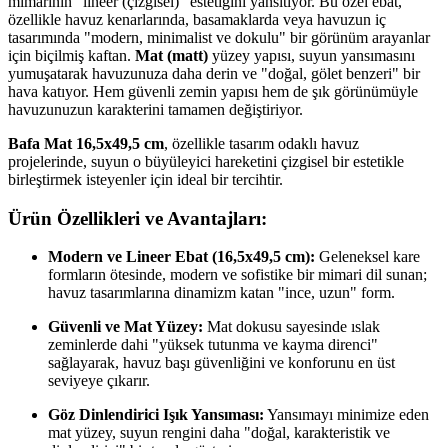
mimarinin "lineer (çizgisel)" estetiğini yansıtıyor. Bu özel ebat,
özellikle havuz kenarlarında, basamaklarda veya havuzun iç
tasarımında "modern, minimalist ve dokulu" bir görünüm arayanlar
için biçilmiş kaftan.
Mat (matt)
yüzey yapısı, suyun yansımasını
yumuşatarak havuzunuza daha derin ve "doğal, gölet benzeri" bir
hava katıyor. Hem güvenli zemin yapısı hem de şık görünümüyle
havuzunuzun karakterini tamamen değiştiriyor.
Bafa Mat 16,5x49,5 cm
, özellikle tasarım odaklı havuz
projelerinde, suyun o büyüleyici hareketini çizgisel bir estetikle
birleştirmek isteyenler için ideal bir tercihtir.
Ürün Özellikleri ve Avantajları:
Modern ve Lineer Ebat (16,5x49,5 cm):
Geleneksel kare
formların ötesinde, modern ve sofistike bir mimari dil sunan;
havuz tasarımlarına dinamizm katan "ince, uzun" form.
Güvenli ve Mat Yüzey:
Mat dokusu sayesinde ıslak
zeminlerde dahi "yüksek tutunma ve kayma direnci"
sağlayarak, havuz başı güvenliğini ve konforunu en üst
seviyeye çıkarır.
Göz Dinlendirici Işık Yansıması:
Yansımayı minimize eden
mat yüzey, suyun rengini daha "doğal, karakteristik ve