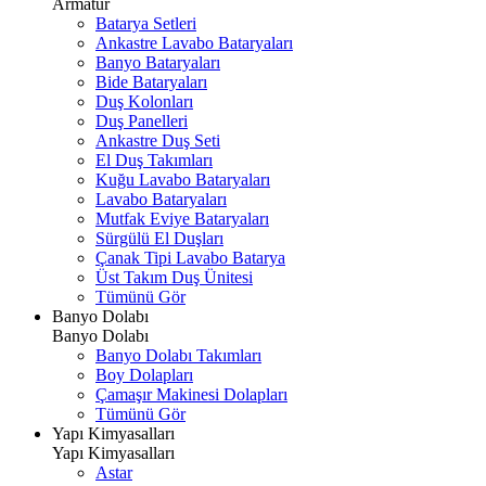
Armatür
Batarya Setleri
Ankastre Lavabo Bataryaları
Banyo Bataryaları
Bide Bataryaları
Duş Kolonları
Duş Panelleri
Ankastre Duş Seti
El Duş Takımları
Kuğu Lavabo Bataryaları
Lavabo Bataryaları
Mutfak Eviye Bataryaları
Sürgülü El Duşları
Çanak Tipi Lavabo Batarya
Üst Takım Duş Ünitesi
Tümünü Gör
Banyo Dolabı
Banyo Dolabı
Banyo Dolabı Takımları
Boy Dolapları
Çamaşır Makinesi Dolapları
Tümünü Gör
Yapı Kimyasalları
Yapı Kimyasalları
Astar