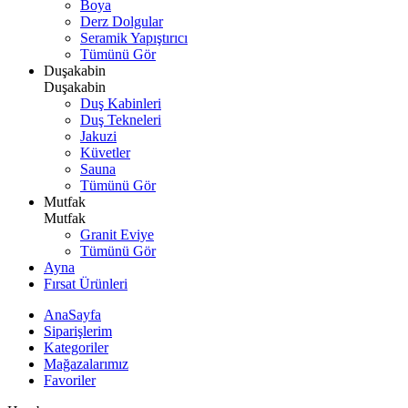
Boya
Derz Dolgular
Seramik Yapıştırıcı
Tümünü Gör
Duşakabin
Duşakabin
Duş Kabinleri
Duş Tekneleri
Jakuzi
Küvetler
Sauna
Tümünü Gör
Mutfak
Mutfak
Granit Eviye
Tümünü Gör
Ayna
Fırsat Ürünleri
AnaSayfa
Siparişlerim
Kategoriler
Mağazalarımız
Favoriler