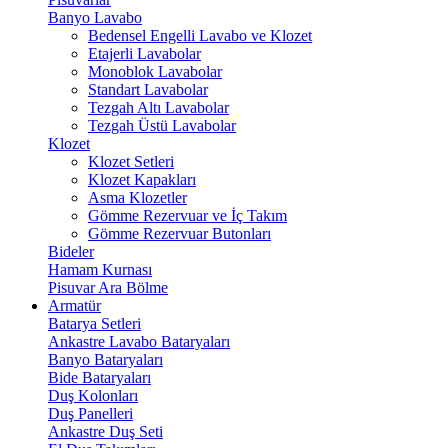
Banyo Lavabo
Bedensel Engelli Lavabo ve Klozet
Etajerli Lavabolar
Monoblok Lavabolar
Standart Lavabolar
Tezgah Altı Lavabolar
Tezgah Üstü Lavabolar
Klozet
Klozet Setleri
Klozet Kapakları
Asma Klozetler
Gömme Rezervuar ve İç Takım
Gömme Rezervuar Butonları
Bideler
Hamam Kurnası
Pisuvar Ara Bölme
Armatür
Batarya Setleri
Ankastre Lavabo Bataryaları
Banyo Bataryaları
Bide Bataryaları
Duş Kolonları
Duş Panelleri
Ankastre Duş Seti