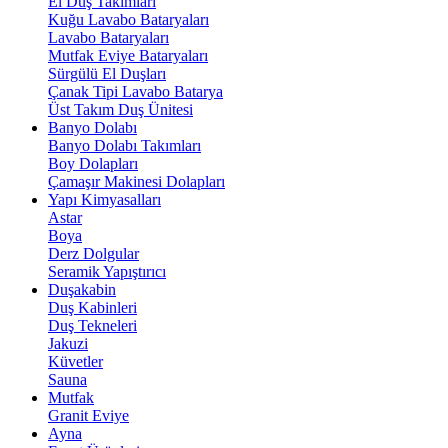
El Duş Takımları
Kuğu Lavabo Bataryaları
Lavabo Bataryaları
Mutfak Eviye Bataryaları
Sürgülü El Duşları
Çanak Tipi Lavabo Batarya
Üst Takım Duş Ünitesi
Banyo Dolabı
Banyo Dolabı Takımları
Boy Dolapları
Çamaşır Makinesi Dolapları
Yapı Kimyasalları
Astar
Boya
Derz Dolgular
Seramik Yapıştırıcı
Duşakabin
Duş Kabinleri
Duş Tekneleri
Jakuzi
Küvetler
Sauna
Mutfak
Granit Eviye
Ayna