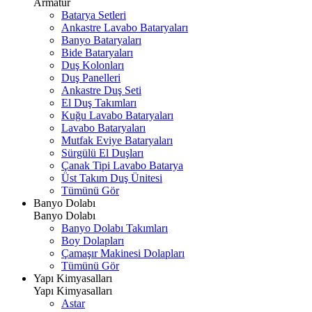
Armatür
Batarya Setleri
Ankastre Lavabo Bataryaları
Banyo Bataryaları
Bide Bataryaları
Duş Kolonları
Duş Panelleri
Ankastre Duş Seti
El Duş Takımları
Kuğu Lavabo Bataryaları
Lavabo Bataryaları
Mutfak Eviye Bataryaları
Sürgülü El Duşları
Çanak Tipi Lavabo Batarya
Üst Takım Duş Ünitesi
Tümünü Gör
Banyo Dolabı
Banyo Dolabı
Banyo Dolabı Takımları
Boy Dolapları
Çamaşır Makinesi Dolapları
Tümünü Gör
Yapı Kimyasalları
Yapı Kimyasalları
Astar