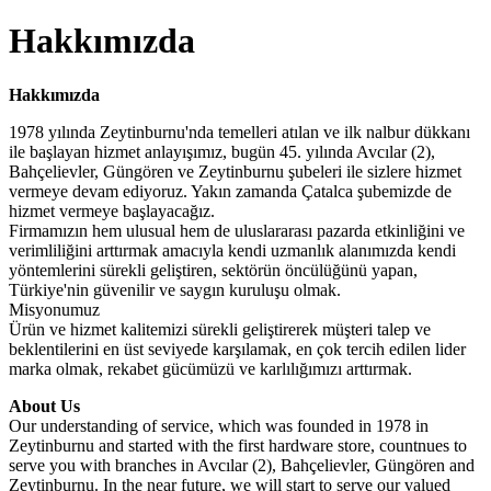
Hakkımızda
Hakkımızda
1978 yılında Zeytinburnu'nda temelleri atılan ve ilk nalbur dükkanı
ile başlayan hizmet anlayışımız, bugün 45. yılında Avcılar (2),
Bahçelievler, Güngören ve Zeytinburnu şubeleri ile sizlere hizmet
vermeye devam ediyoruz. Yakın zamanda Çatalca şubemizde de
hizmet vermeye başlayacağız.
Firmamızın hem ulusual hem de uluslararası pazarda etkinliğini ve
verimliliğini arttırmak amacıyla kendi uzmanlık alanımızda kendi
yöntemlerini sürekli geliştiren, sektörün öncülüğünü yapan,
Türkiye'nin güvenilir ve saygın kuruluşu olmak.
Misyonumuz
Ürün ve hizmet kalitemizi sürekli geliştirerek müşteri talep ve
beklentilerini en üst seviyede karşılamak, en çok tercih edilen lider
marka olmak, rekabet gücümüzü ve karlılığımızı arttırmak.
About Us
Our understanding of service, which was founded in 1978 in
Zeytinburnu and started with the first hardware store, countnues to
serve you with branches in Avcılar (2), Bahçelievler, Güngören and
Zeytinburnu. In the near future, we will start to serve our valued