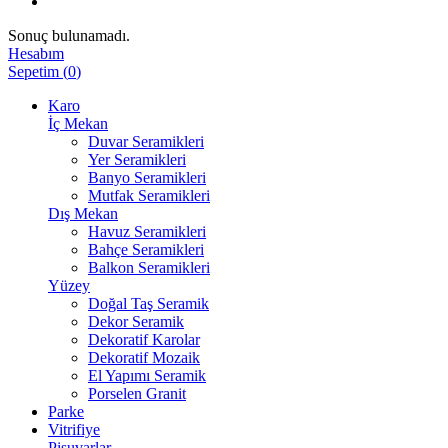
Sonuç bulunamadı.
Hesabım
Sepetim
(
0
)
Karo
İç Mekan
Duvar Seramikleri
Yer Seramikleri
Banyo Seramikleri
Mutfak Seramikleri
Dış Mekan
Havuz Seramikleri
Bahçe Seramikleri
Balkon Seramikleri
Yüzey
Doğal Taş Seramik
Dekor Seramik
Dekoratif Karolar
Dekoratif Mozaik
El Yapımı Seramik
Porselen Granit
Parke
Vitrifiye
Pisuvarlar