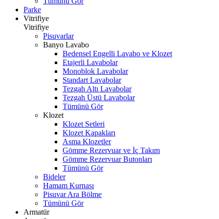
Tümünü Gör
Parke
Vitrifiye
Vitrifiye
Pisuvarlar
Banyo Lavabo
Bedensel Engelli Lavabo ve Klozet
Etajerli Lavabolar
Monoblok Lavabolar
Standart Lavabolar
Tezgah Altı Lavabolar
Tezgah Üstü Lavabolar
Tümünü Gör
Klozet
Klozet Setleri
Klozet Kapakları
Asma Klozetler
Gömme Rezervuar ve İç Takım
Gömme Rezervuar Butonları
Tümünü Gör
Bideler
Hamam Kurnası
Pisuvar Ara Bölme
Tümünü Gör
Armatür