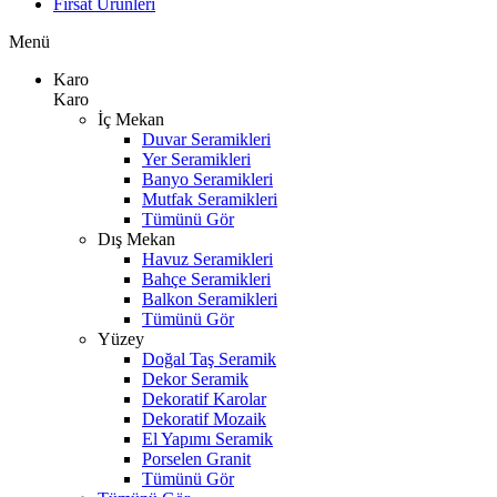
Fırsat Ürünleri
Menü
Karo
Karo
İç Mekan
Duvar Seramikleri
Yer Seramikleri
Banyo Seramikleri
Mutfak Seramikleri
Tümünü Gör
Dış Mekan
Havuz Seramikleri
Bahçe Seramikleri
Balkon Seramikleri
Tümünü Gör
Yüzey
Doğal Taş Seramik
Dekor Seramik
Dekoratif Karolar
Dekoratif Mozaik
El Yapımı Seramik
Porselen Granit
Tümünü Gör