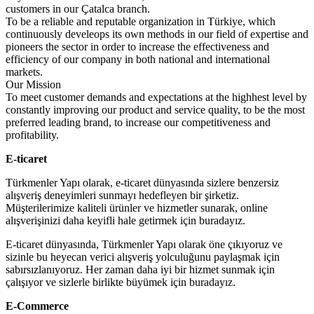
customers in our Çatalca branch.
To be a reliable and reputable organization in Türkiye, which
continuously develeops its own methods in our field of expertise and
pioneers the sector in order to increase the effectiveness and
efficiency of our company in both national and international
markets.
Our Mission
To meet customer demands and expectations at the highhest level by
constantly improving our product and service quality, to be the most
preferred leading brand, to increase our competitiveness and
profitability.
E-ticaret
Türkmenler Yapı olarak, e-ticaret dünyasında sizlere benzersiz
alışveriş deneyimleri sunmayı hedefleyen bir şirketiz.
Müşterilerimize kaliteli ürünler ve hizmetler sunarak, online
alışverişinizi daha keyifli hale getirmek için buradayız.
E-ticaret dünyasında, Türkmenler Yapı olarak öne çıkıyoruz ve
sizinle bu heyecan verici alışveriş yolculuğunu paylaşmak için
sabırsızlanıyoruz. Her zaman daha iyi bir hizmet sunmak için
çalışıyor ve sizlerle birlikte büyümek için buradayız.
E-Commerce