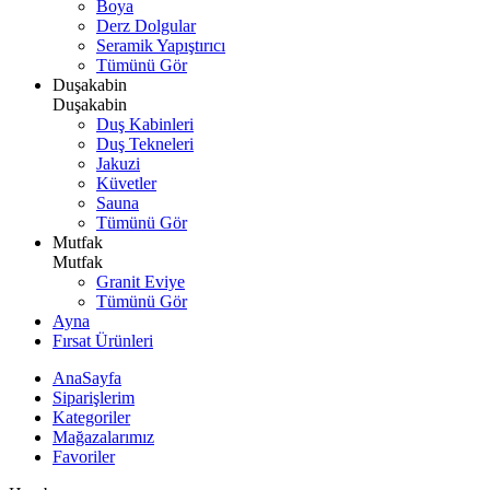
Boya
Derz Dolgular
Seramik Yapıştırıcı
Tümünü Gör
Duşakabin
Duşakabin
Duş Kabinleri
Duş Tekneleri
Jakuzi
Küvetler
Sauna
Tümünü Gör
Mutfak
Mutfak
Granit Eviye
Tümünü Gör
Ayna
Fırsat Ürünleri
AnaSayfa
Siparişlerim
Kategoriler
Mağazalarımız
Favoriler