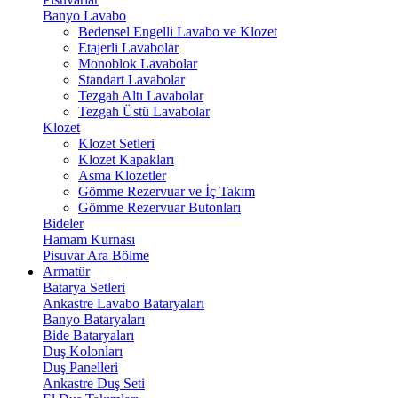
Banyo Lavabo
Bedensel Engelli Lavabo ve Klozet
Etajerli Lavabolar
Monoblok Lavabolar
Standart Lavabolar
Tezgah Altı Lavabolar
Tezgah Üstü Lavabolar
Klozet
Klozet Setleri
Klozet Kapakları
Asma Klozetler
Gömme Rezervuar ve İç Takım
Gömme Rezervuar Butonları
Bideler
Hamam Kurnası
Pisuvar Ara Bölme
Armatür
Batarya Setleri
Ankastre Lavabo Bataryaları
Banyo Bataryaları
Bide Bataryaları
Duş Kolonları
Duş Panelleri
Ankastre Duş Seti