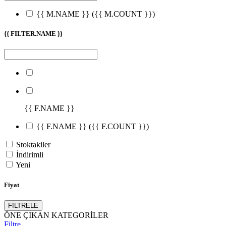
{{ M.NAME }}
({{ M.COUNT }})
{{ FILTER.NAME }}
{{ F.NAME }}
{{ F.NAME }}
({{ F.COUNT }})
Stoktakiler
İndirimli
Yeni
Fiyat
FİLTRELE
ÖNE ÇIKAN KATEGORİLER
Filtre