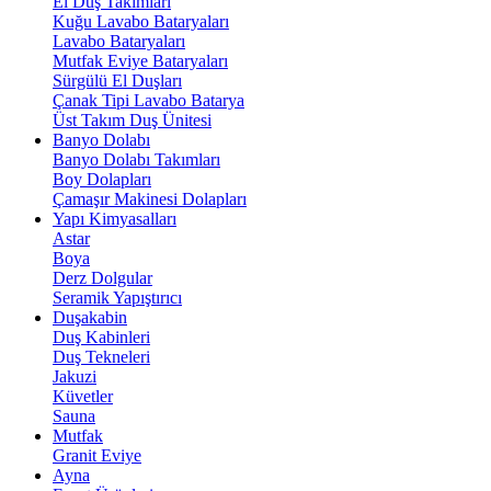
El Duş Takımları
Kuğu Lavabo Bataryaları
Lavabo Bataryaları
Mutfak Eviye Bataryaları
Sürgülü El Duşları
Çanak Tipi Lavabo Batarya
Üst Takım Duş Ünitesi
Banyo Dolabı
Banyo Dolabı Takımları
Boy Dolapları
Çamaşır Makinesi Dolapları
Yapı Kimyasalları
Astar
Boya
Derz Dolgular
Seramik Yapıştırıcı
Duşakabin
Duş Kabinleri
Duş Tekneleri
Jakuzi
Küvetler
Sauna
Mutfak
Granit Eviye
Ayna