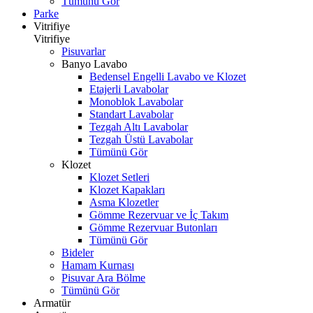
Tümünü Gör
Parke
Vitrifiye
Vitrifiye
Pisuvarlar
Banyo Lavabo
Bedensel Engelli Lavabo ve Klozet
Etajerli Lavabolar
Monoblok Lavabolar
Standart Lavabolar
Tezgah Altı Lavabolar
Tezgah Üstü Lavabolar
Tümünü Gör
Klozet
Klozet Setleri
Klozet Kapakları
Asma Klozetler
Gömme Rezervuar ve İç Takım
Gömme Rezervuar Butonları
Tümünü Gör
Bideler
Hamam Kurnası
Pisuvar Ara Bölme
Tümünü Gör
Armatür