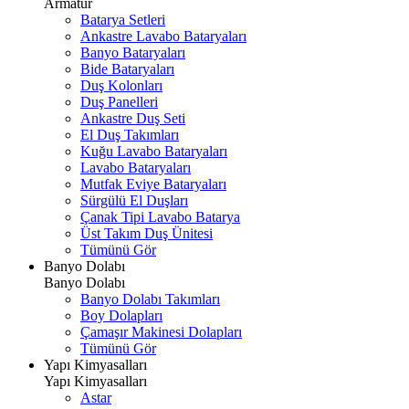
Armatür
Batarya Setleri
Ankastre Lavabo Bataryaları
Banyo Bataryaları
Bide Bataryaları
Duş Kolonları
Duş Panelleri
Ankastre Duş Seti
El Duş Takımları
Kuğu Lavabo Bataryaları
Lavabo Bataryaları
Mutfak Eviye Bataryaları
Sürgülü El Duşları
Çanak Tipi Lavabo Batarya
Üst Takım Duş Ünitesi
Tümünü Gör
Banyo Dolabı
Banyo Dolabı
Banyo Dolabı Takımları
Boy Dolapları
Çamaşır Makinesi Dolapları
Tümünü Gör
Yapı Kimyasalları
Yapı Kimyasalları
Astar