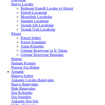
Banyo Lavabo
Bedensel Engelli Lavabo ve Klozet
Etajerli Lavabolar
Monoblok Lavabolar
Standart Lavabolar
Tezgah Altı Lavabolar
Tezgah Üstü Lavabolar
Klozet
Klozet Setleri
Klozet Kapakları
Asma Klozetler
Gömme Rezervuar ve İç Takım
Gömme Rezervuar Butonları
Bideler
Hamam Kurnası
Pisuvar Ara Bölme
Armatür
Batarya Setleri
Ankastre Lavabo Bataryaları
Banyo Bataryaları
Bide Bataryaları
Duş Kolonları
Duş Panelleri
Ankastre Duş Seti