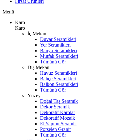
Fırsat Ürünleri
Menü
Karo
Karo
İç Mekan
Duvar Seramikleri
Yer Seramikleri
Banyo Seramikleri
Mutfak Seramikleri
Tümünü Gör
Dış Mekan
Havuz Seramikleri
Bahçe Seramikleri
Balkon Seramikleri
Tümünü Gör
Yüzey
Doğal Taş Seramik
Dekor Seramik
Dekoratif Karolar
Dekoratif Mozaik
El Yapımı Seramik
Porselen Granit
Tümünü Gör