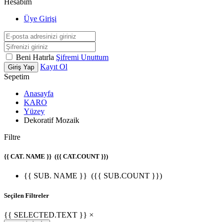
Hesabım
Üye Girişi
Beni Hatırla
Şifremi Unuttum
Kayıt Ol
Giriş Yap
Sepetim
Anasayfa
KARO
Yüzey
Dekoratif Mozaik
Filtre
{{ CAT. NAME }}
({{ CAT.COUNT }})
{{ SUB. NAME }}
({{ SUB.COUNT }})
Seçilen Filtreler
{{ SELECTED.TEXT }} ×