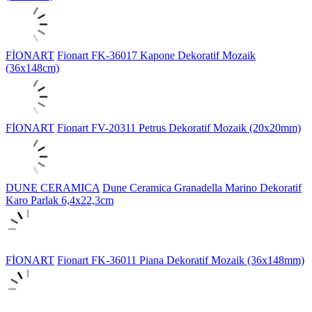
FİONART
Fionart FK-36017 Kapone Dekoratif Mozaik
(36x148cm)
FİONART
Fionart FV-20311 Petrus Dekoratif Mozaik (20x20mm)
DUNE CERAMICA
Dune Ceramica Granadella Marino Dekoratif
Karo Parlak 6,4x22,3cm
FİONART
Fionart FK-36011 Piana Dekoratif Mozaik (36x148mm)