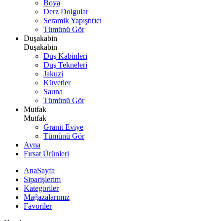
Boya
Derz Dolgular
Seramik Yapıştırıcı
Tümünü Gör
Duşakabin
Duşakabin
Duş Kabinleri
Duş Tekneleri
Jakuzi
Küvetler
Sauna
Tümünü Gör
Mutfak
Mutfak
Granit Eviye
Tümünü Gör
Ayna
Fırsat Ürünleri
AnaSayfa
Siparişlerim
Kategoriler
Mağazalarımız
Favoriler