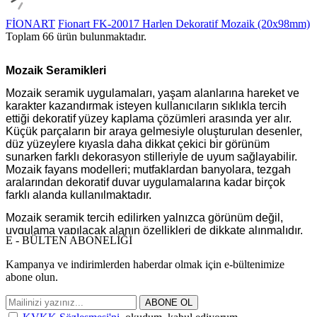
FİONART
Fionart FK-20017 Harlen Dekoratif Mozaik (20x98mm)
Toplam
66
ürün bulunmaktadır.
Mozaik Seramikleri
Mozaik seramik uygulamaları, yaşam alanlarına hareket ve
karakter kazandırmak isteyen kullanıcıların sıklıkla tercih
ettiği dekoratif yüzey kaplama çözümleri arasında yer alır.
Küçük parçaların bir araya gelmesiyle oluşturulan desenler,
düz yüzeylere kıyasla daha dikkat çekici bir görünüm
sunarken farklı dekorasyon stilleriyle de uyum sağlayabilir.
Mozaik fayans modelleri; mutfaklardan banyolara, tezgah
aralarından dekoratif duvar uygulamalarına kadar birçok
farklı alanda kullanılmaktadır.
Mozaik seramik tercih edilirken yalnızca görünüm değil,
uygulama yapılacak alanın özellikleri de dikkate alınmalıdır.
E - BÜLTEN ABONELİĞİ
Kullanım amacı, yüzey tipi, renk seçimi, desen yoğunluğu
gibi faktörler doğru ürün seçimi açısından önem taşır.
Kampanya ve indirimlerden haberdar olmak için e-bültenimize
İhtiyaçlara uygun bir seçim yapabilmek adına ürünlerin
abone olun.
kullanım alanları ile teknik özelliklerinin birlikte
değerlendirilmesi faydalı olacaktır.
ABONE OL
Mozaik Seramik ile Dekorasyonda Fark Yaratan Yüzeyler