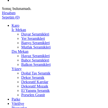
Sonuç bulunamadı.
Hesabım
Sepetim
(
0
)
Karo
İç Mekan
Duvar Seramikleri
Yer Seramikleri
Banyo Seramikleri
Mutfak Seramikleri
Dış Mekan
Havuz Seramikleri
Bahçe Seramikleri
Balkon Seramikleri
Yüzey
Doğal Taş Seramik
Dekor Seramik
Dekoratif Karolar
Dekoratif Mozaik
El Yapımı Seramik
Porselen Granit
Parke
Vitrifiye
Pisuvarlar