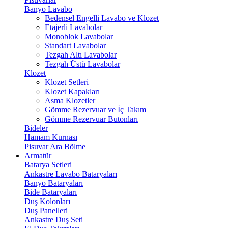
Banyo Lavabo
Bedensel Engelli Lavabo ve Klozet
Etajerli Lavabolar
Monoblok Lavabolar
Standart Lavabolar
Tezgah Altı Lavabolar
Tezgah Üstü Lavabolar
Klozet
Klozet Setleri
Klozet Kapakları
Asma Klozetler
Gömme Rezervuar ve İç Takım
Gömme Rezervuar Butonları
Bideler
Hamam Kurnası
Pisuvar Ara Bölme
Armatür
Batarya Setleri
Ankastre Lavabo Bataryaları
Banyo Bataryaları
Bide Bataryaları
Duş Kolonları
Duş Panelleri
Ankastre Duş Seti