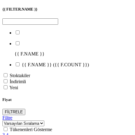
{{ FILTER.NAME }}
{{ F.NAME }}
{{ F.NAME }}
({{ F.COUNT }})
Stoktakiler
İndirimli
Yeni
Fiyat
FİLTRELE
Filtre
Tükenenleri Gösterme
3
4