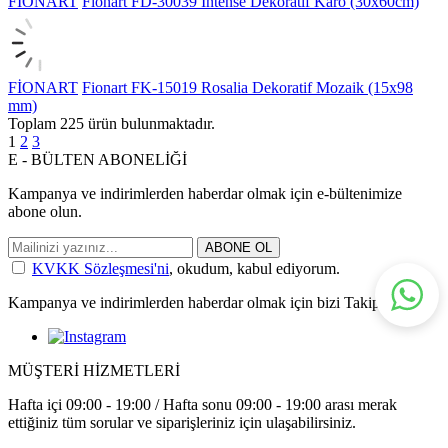
FİONART
Fionart FD-30039 Intense Dekoratif Karo (30x60cm)
FİONART
Fionart FK-15019 Rosalia Dekoratif Mozaik (15x98
mm)
Toplam
225
ürün bulunmaktadır.
1
2
3
E - BÜLTEN ABONELİĞİ
Kampanya ve indirimlerden haberdar olmak için e-bültenimize
abone olun.
ABONE OL
KVKK Sözleşmesi'ni
, okudum, kabul ediyorum.
Kampanya ve indirimlerden haberdar olmak için bizi Takip Edin!
MÜŞTERİ HİZMETLERİ
Hafta içi 09:00 - 19:00 / Hafta sonu 09:00 - 19:00 arası merak
ettiğiniz tüm sorular ve siparişleriniz için ulaşabilirsiniz.