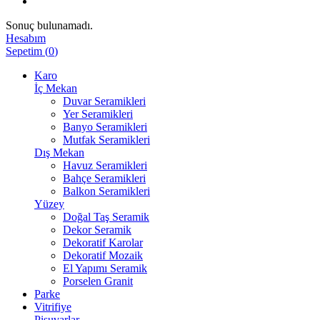
Sonuç bulunamadı.
Hesabım
Sepetim
(
0
)
Karo
İç Mekan
Duvar Seramikleri
Yer Seramikleri
Banyo Seramikleri
Mutfak Seramikleri
Dış Mekan
Havuz Seramikleri
Bahçe Seramikleri
Balkon Seramikleri
Yüzey
Doğal Taş Seramik
Dekor Seramik
Dekoratif Karolar
Dekoratif Mozaik
El Yapımı Seramik
Porselen Granit
Parke
Vitrifiye
Pisuvarlar