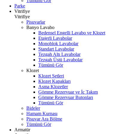
Tümünü Gör
Parke
Vitrifiye
Vitrifiye
Pisuvarlar
Banyo Lavabo
Bedensel Engelli Lavabo ve Klozet
Etajerli Lavabolar
Monoblok Lavabolar
Standart Lavabolar
Tezgah Altı Lavabolar
Tezgah Üstü Lavabolar
Tümünü Gör
Klozet
Klozet Setleri
Klozet Kapakları
Asma Klozetler
Gömme Rezervuar ve İç Takım
Gömme Rezervuar Butonları
Tümünü Gör
Bideler
Hamam Kurnası
Pisuvar Ara Bölme
Tümünü Gör
Armatür