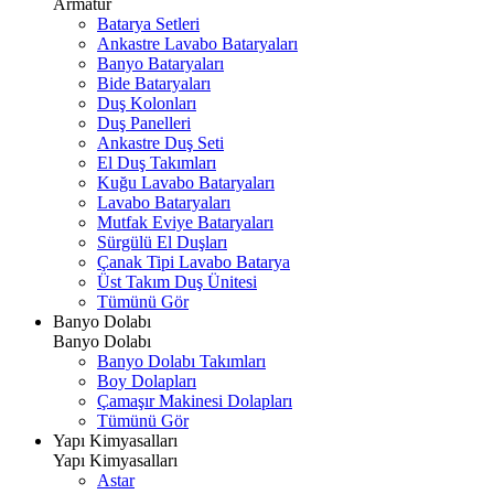
Armatür
Batarya Setleri
Ankastre Lavabo Bataryaları
Banyo Bataryaları
Bide Bataryaları
Duş Kolonları
Duş Panelleri
Ankastre Duş Seti
El Duş Takımları
Kuğu Lavabo Bataryaları
Lavabo Bataryaları
Mutfak Eviye Bataryaları
Sürgülü El Duşları
Çanak Tipi Lavabo Batarya
Üst Takım Duş Ünitesi
Tümünü Gör
Banyo Dolabı
Banyo Dolabı
Banyo Dolabı Takımları
Boy Dolapları
Çamaşır Makinesi Dolapları
Tümünü Gör
Yapı Kimyasalları
Yapı Kimyasalları
Astar