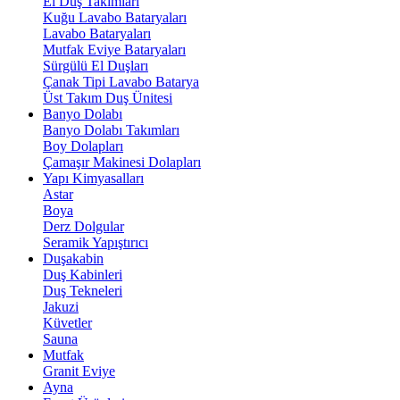
El Duş Takımları
Kuğu Lavabo Bataryaları
Lavabo Bataryaları
Mutfak Eviye Bataryaları
Sürgülü El Duşları
Çanak Tipi Lavabo Batarya
Üst Takım Duş Ünitesi
Banyo Dolabı
Banyo Dolabı Takımları
Boy Dolapları
Çamaşır Makinesi Dolapları
Yapı Kimyasalları
Astar
Boya
Derz Dolgular
Seramik Yapıştırıcı
Duşakabin
Duş Kabinleri
Duş Tekneleri
Jakuzi
Küvetler
Sauna
Mutfak
Granit Eviye
Ayna