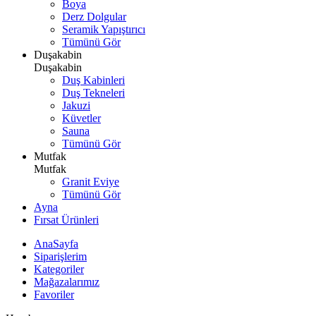
Boya
Derz Dolgular
Seramik Yapıştırıcı
Tümünü Gör
Duşakabin
Duşakabin
Duş Kabinleri
Duş Tekneleri
Jakuzi
Küvetler
Sauna
Tümünü Gör
Mutfak
Mutfak
Granit Eviye
Tümünü Gör
Ayna
Fırsat Ürünleri
AnaSayfa
Siparişlerim
Kategoriler
Mağazalarımız
Favoriler