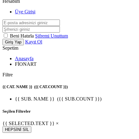
Hesabım
Üye Girişi
Beni Hatırla
Şifremi Unuttum
Kayıt Ol
Giriş Yap
Sepetim
Anasayfa
FİONART
Filtre
{{ CAT. NAME }}
({{ CAT.COUNT }})
{{ SUB. NAME }}
({{ SUB.COUNT }})
Seçilen Filtreler
{{ SELECTED.TEXT }} ×
HEPSİNİ SİL