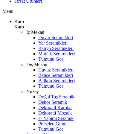
Fırsat Ürünleri
Menü
Karo
Karo
İç Mekan
Duvar Seramikleri
Yer Seramikleri
Banyo Seramikleri
Mutfak Seramikleri
Tümünü Gör
Dış Mekan
Havuz Seramikleri
Bahçe Seramikleri
Balkon Seramikleri
Tümünü Gör
Yüzey
Doğal Taş Seramik
Dekor Seramik
Dekoratif Karolar
Dekoratif Mozaik
El Yapımı Seramik
Porselen Granit
Tümünü Gör