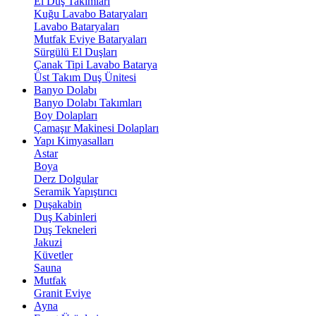
El Duş Takımları
Kuğu Lavabo Bataryaları
Lavabo Bataryaları
Mutfak Eviye Bataryaları
Sürgülü El Duşları
Çanak Tipi Lavabo Batarya
Üst Takım Duş Ünitesi
Banyo Dolabı
Banyo Dolabı Takımları
Boy Dolapları
Çamaşır Makinesi Dolapları
Yapı Kimyasalları
Astar
Boya
Derz Dolgular
Seramik Yapıştırıcı
Duşakabin
Duş Kabinleri
Duş Tekneleri
Jakuzi
Küvetler
Sauna
Mutfak
Granit Eviye
Ayna