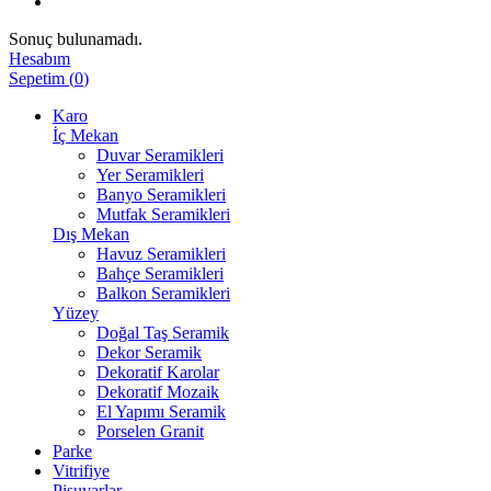
Sonuç bulunamadı.
Hesabım
Sepetim
(
0
)
Karo
İç Mekan
Duvar Seramikleri
Yer Seramikleri
Banyo Seramikleri
Mutfak Seramikleri
Dış Mekan
Havuz Seramikleri
Bahçe Seramikleri
Balkon Seramikleri
Yüzey
Doğal Taş Seramik
Dekor Seramik
Dekoratif Karolar
Dekoratif Mozaik
El Yapımı Seramik
Porselen Granit
Parke
Vitrifiye
Pisuvarlar