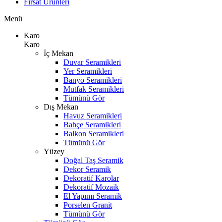
Fırsat Ürünleri
Menü
Karo
Karo
İç Mekan
Duvar Seramikleri
Yer Seramikleri
Banyo Seramikleri
Mutfak Seramikleri
Tümünü Gör
Dış Mekan
Havuz Seramikleri
Bahçe Seramikleri
Balkon Seramikleri
Tümünü Gör
Yüzey
Doğal Taş Seramik
Dekor Seramik
Dekoratif Karolar
Dekoratif Mozaik
El Yapımı Seramik
Porselen Granit
Tümünü Gör