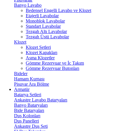
Banyo Lavabo
Bedensel Engelli Lavabo ve Klozet
Etajerli Lavabolar
Monoblok Lavabolar
Standart Lavabolar
Tezgah Altı Lavabolar
Tezgah Üstü Lavabolar
Klozet
Klozet Setleri
Klozet Kapakları
Asma Klozetler
Gömme Rezervuar ve İç Takım
Gömme Rezervuar Butonları
Bideler
Hamam Kurnası
Pisuvar Ara Bölme
Armatür
Batarya Setleri
Ankastre Lavabo Bataryaları
Banyo Bataryaları
Bide Bataryaları
Duş Kolonları
Duş Panelleri
Ankastre Duş Seti