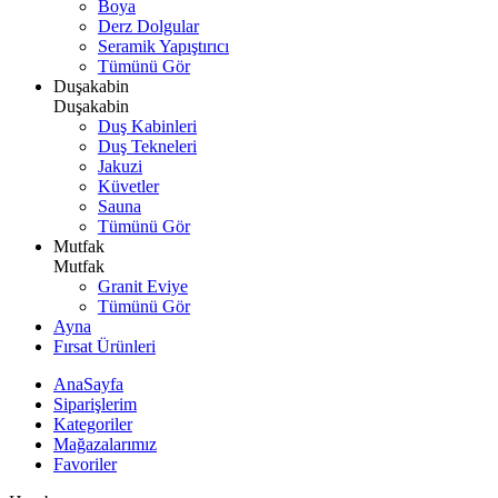
Boya
Derz Dolgular
Seramik Yapıştırıcı
Tümünü Gör
Duşakabin
Duşakabin
Duş Kabinleri
Duş Tekneleri
Jakuzi
Küvetler
Sauna
Tümünü Gör
Mutfak
Mutfak
Granit Eviye
Tümünü Gör
Ayna
Fırsat Ürünleri
AnaSayfa
Siparişlerim
Kategoriler
Mağazalarımız
Favoriler