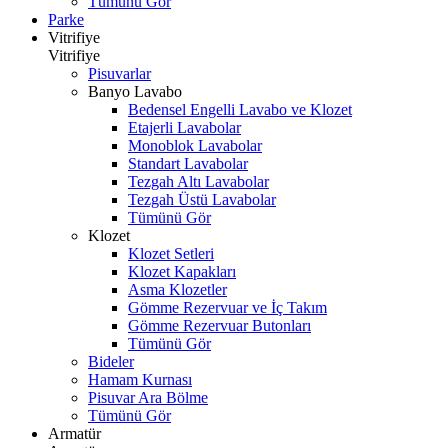
Tümünü Gör
Parke
Vitrifiye
Vitrifiye
Pisuvarlar
Banyo Lavabo
Bedensel Engelli Lavabo ve Klozet
Etajerli Lavabolar
Monoblok Lavabolar
Standart Lavabolar
Tezgah Altı Lavabolar
Tezgah Üstü Lavabolar
Tümünü Gör
Klozet
Klozet Setleri
Klozet Kapakları
Asma Klozetler
Gömme Rezervuar ve İç Takım
Gömme Rezervuar Butonları
Tümünü Gör
Bideler
Hamam Kurnası
Pisuvar Ara Bölme
Tümünü Gör
Armatür