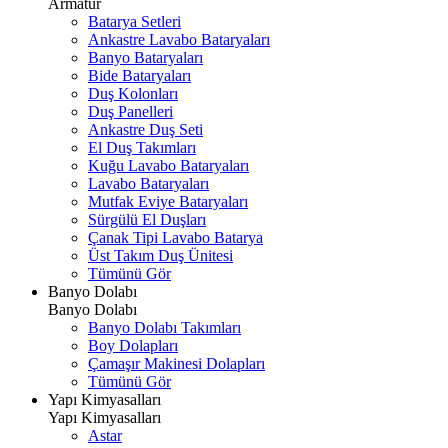
Armatür
Batarya Setleri
Ankastre Lavabo Bataryaları
Banyo Bataryaları
Bide Bataryaları
Duş Kolonları
Duş Panelleri
Ankastre Duş Seti
El Duş Takımları
Kuğu Lavabo Bataryaları
Lavabo Bataryaları
Mutfak Eviye Bataryaları
Sürgülü El Duşları
Çanak Tipi Lavabo Batarya
Üst Takım Duş Ünitesi
Tümünü Gör
Banyo Dolabı
Banyo Dolabı
Banyo Dolabı Takımları
Boy Dolapları
Çamaşır Makinesi Dolapları
Tümünü Gör
Yapı Kimyasalları
Yapı Kimyasalları
Astar