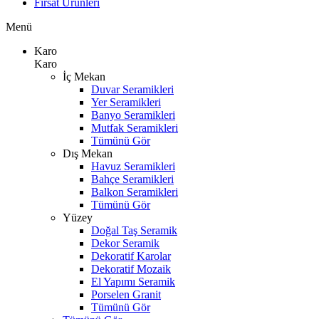
Fırsat Ürünleri
Menü
Karo
Karo
İç Mekan
Duvar Seramikleri
Yer Seramikleri
Banyo Seramikleri
Mutfak Seramikleri
Tümünü Gör
Dış Mekan
Havuz Seramikleri
Bahçe Seramikleri
Balkon Seramikleri
Tümünü Gör
Yüzey
Doğal Taş Seramik
Dekor Seramik
Dekoratif Karolar
Dekoratif Mozaik
El Yapımı Seramik
Porselen Granit
Tümünü Gör