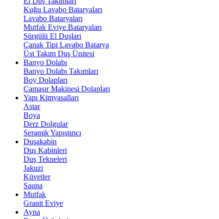
El Duş Takımları
Kuğu Lavabo Bataryaları
Lavabo Bataryaları
Mutfak Eviye Bataryaları
Sürgülü El Duşları
Çanak Tipi Lavabo Batarya
Üst Takım Duş Ünitesi
Banyo Dolabı
Banyo Dolabı Takımları
Boy Dolapları
Çamaşır Makinesi Dolapları
Yapı Kimyasalları
Astar
Boya
Derz Dolgular
Seramik Yapıştırıcı
Duşakabin
Duş Kabinleri
Duş Tekneleri
Jakuzi
Küvetler
Sauna
Mutfak
Granit Eviye
Ayna