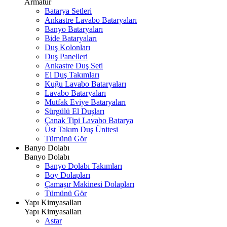
Armatür
Batarya Setleri
Ankastre Lavabo Bataryaları
Banyo Bataryaları
Bide Bataryaları
Duş Kolonları
Duş Panelleri
Ankastre Duş Seti
El Duş Takımları
Kuğu Lavabo Bataryaları
Lavabo Bataryaları
Mutfak Eviye Bataryaları
Sürgülü El Duşları
Çanak Tipi Lavabo Batarya
Üst Takım Duş Ünitesi
Tümünü Gör
Banyo Dolabı
Banyo Dolabı
Banyo Dolabı Takımları
Boy Dolapları
Çamaşır Makinesi Dolapları
Tümünü Gör
Yapı Kimyasalları
Yapı Kimyasalları
Astar