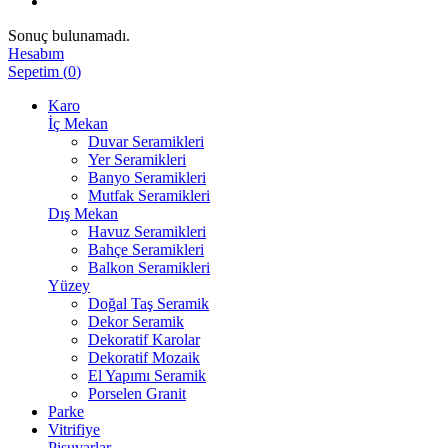
Sonuç bulunamadı.
Hesabım
Sepetim
(
0
)
Karo
İç Mekan
Duvar Seramikleri
Yer Seramikleri
Banyo Seramikleri
Mutfak Seramikleri
Dış Mekan
Havuz Seramikleri
Bahçe Seramikleri
Balkon Seramikleri
Yüzey
Doğal Taş Seramik
Dekor Seramik
Dekoratif Karolar
Dekoratif Mozaik
El Yapımı Seramik
Porselen Granit
Parke
Vitrifiye
Pisuvarlar