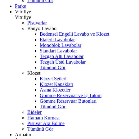
Tümünü Gör
Parke
Vitrifiye
Vitrifiye
Pisuvarlar
Banyo Lavabo
Bedensel Engelli Lavabo ve Klozet
Etajerli Lavabolar
Monoblok Lavabolar
Standart Lavabolar
Tezgah Altı Lavabolar
Tezgah Üstü Lavabolar
Tümünü Gör
Klozet
Klozet Setleri
Klozet Kapakları
Asma Klozetler
Gömme Rezervuar ve İç Takım
Gömme Rezervuar Butonları
Tümünü Gör
Bideler
Hamam Kurnası
Pisuvar Ara Bölme
Tümünü Gör
Armatür