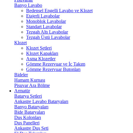
Banyo Lavabo
Bedensel Engelli Lavabo ve Klozet
Etajerli Lavabolar
Monoblok Lavabolar
Standart Lavabolar
Tezgah Altı Lavabolar
Tezgah Üstü Lavabolar
Klozet
Klozet Setleri
Klozet Kapakları
Asma Klozetler
Gömme Rezervuar ve İç Takım
Gömme Rezervuar Butonları
Bideler
Hamam Kurnası
Pisuvar Ara Bölme
Armatür
Batarya Setleri
Ankastre Lavabo Bataryaları
Banyo Bataryaları
Bide Bataryaları
Duş Kolonları
Duş Panelleri
Ankastre Duş Seti