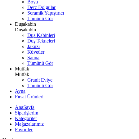
Boya
Derz Dolgular
Seramik Yapıştırıcı
Tümünü Gör
Duşakabin
Duşakabin
Duş Kabinleri
Duş Tekneleri
Jakuzi
Küvetler
Sauna
Tümünü Gör
Mutfak
Mutfak
Granit Eviye
Tümünü Gör
Ayna
Fırsat Ürünleri
AnaSayfa
Siparişlerim
Kategoriler
Mağazalarımız
Favoriler