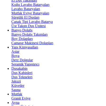
El Duş Takımları
Kuğu Lavabo Bataryaları
Lavabo Bataryaları
Mutfak Eviye Bataryaları
Sürgülü El Duşları
Çanak Tipi Lavabo Batarya
Üst Takım Duş Ünitesi
Banyo Dolabı
Banyo Dolabı Takımları
Boy Dolapları
Çamaşır Makinesi Dolapları
Yapı Kimyasalları
Astar
Boya
Derz Dolgular
Seramik Yapıştırıcı
Duşakabin
Duş Kabinleri
Duş Tekneleri
Jakuzi
Küvetler
Sauna
Mutfak
Granit Eviye
Ayna