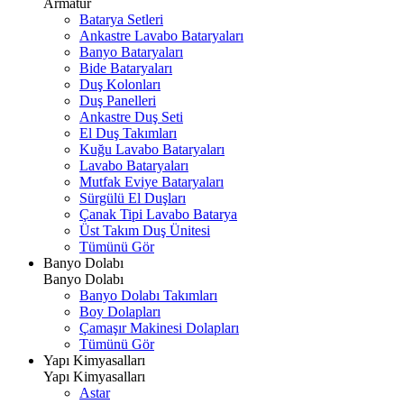
Armatür
Batarya Setleri
Ankastre Lavabo Bataryaları
Banyo Bataryaları
Bide Bataryaları
Duş Kolonları
Duş Panelleri
Ankastre Duş Seti
El Duş Takımları
Kuğu Lavabo Bataryaları
Lavabo Bataryaları
Mutfak Eviye Bataryaları
Sürgülü El Duşları
Çanak Tipi Lavabo Batarya
Üst Takım Duş Ünitesi
Tümünü Gör
Banyo Dolabı
Banyo Dolabı
Banyo Dolabı Takımları
Boy Dolapları
Çamaşır Makinesi Dolapları
Tümünü Gör
Yapı Kimyasalları
Yapı Kimyasalları
Astar