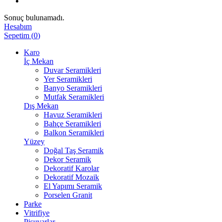
Sonuç bulunamadı.
Hesabım
Sepetim
(
0
)
Karo
İç Mekan
Duvar Seramikleri
Yer Seramikleri
Banyo Seramikleri
Mutfak Seramikleri
Dış Mekan
Havuz Seramikleri
Bahçe Seramikleri
Balkon Seramikleri
Yüzey
Doğal Taş Seramik
Dekor Seramik
Dekoratif Karolar
Dekoratif Mozaik
El Yapımı Seramik
Porselen Granit
Parke
Vitrifiye
Pisuvarlar