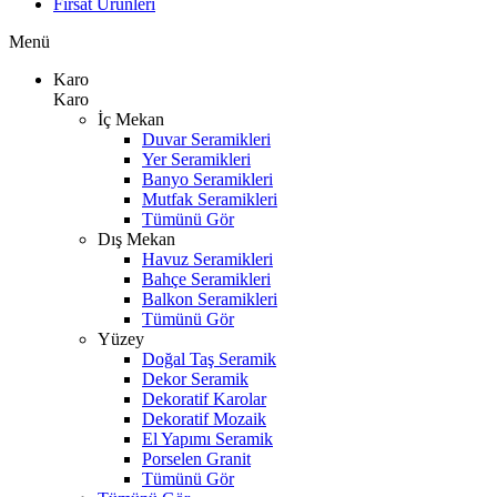
Fırsat Ürünleri
Menü
Karo
Karo
İç Mekan
Duvar Seramikleri
Yer Seramikleri
Banyo Seramikleri
Mutfak Seramikleri
Tümünü Gör
Dış Mekan
Havuz Seramikleri
Bahçe Seramikleri
Balkon Seramikleri
Tümünü Gör
Yüzey
Doğal Taş Seramik
Dekor Seramik
Dekoratif Karolar
Dekoratif Mozaik
El Yapımı Seramik
Porselen Granit
Tümünü Gör