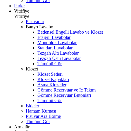
Tümünü Gör
Parke
Vitrifiye
Vitrifiye
Pisuvarlar
Banyo Lavabo
Bedensel Engelli Lavabo ve Klozet
Etajerli Lavabolar
Monoblok Lavabolar
Standart Lavabolar
Tezgah Altı Lavabolar
Tezgah Üstü Lavabolar
Tümünü Gör
Klozet
Klozet Setleri
Klozet Kapakları
Asma Klozetler
Gömme Rezervuar ve İç Takım
Gömme Rezervuar Butonları
Tümünü Gör
Bideler
Hamam Kurnası
Pisuvar Ara Bölme
Tümünü Gör
Armatür