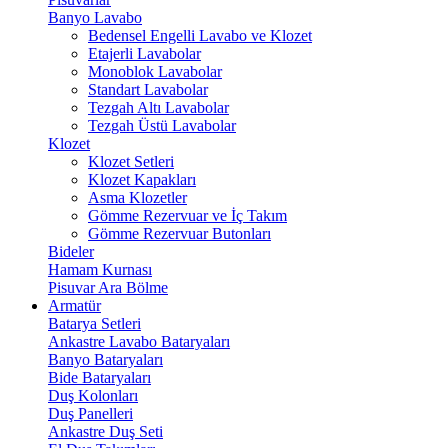
Banyo Lavabo
Bedensel Engelli Lavabo ve Klozet
Etajerli Lavabolar
Monoblok Lavabolar
Standart Lavabolar
Tezgah Altı Lavabolar
Tezgah Üstü Lavabolar
Klozet
Klozet Setleri
Klozet Kapakları
Asma Klozetler
Gömme Rezervuar ve İç Takım
Gömme Rezervuar Butonları
Bideler
Hamam Kurnası
Pisuvar Ara Bölme
Armatür
Batarya Setleri
Ankastre Lavabo Bataryaları
Banyo Bataryaları
Bide Bataryaları
Duş Kolonları
Duş Panelleri
Ankastre Duş Seti