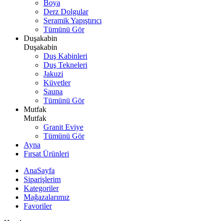
Boya
Derz Dolgular
Seramik Yapıştırıcı
Tümünü Gör
Duşakabin
Duşakabin
Duş Kabinleri
Duş Tekneleri
Jakuzi
Küvetler
Sauna
Tümünü Gör
Mutfak
Mutfak
Granit Eviye
Tümünü Gör
Ayna
Fırsat Ürünleri
AnaSayfa
Siparişlerim
Kategoriler
Mağazalarımız
Favoriler