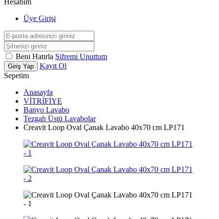
Hesabım
Üye Girişi
Beni Hatırla
Şifremi Unuttum
Kayıt Ol
Giriş Yap
Sepetim
Anasayfa
VİTRİFİYE
Banyo Lavabo
Tezgah Üstü Lavabolar
Creavit Loop Oval Çanak Lavabo 40x70 cm LP171