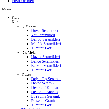
Fırsat Ürünleri
Menü
Karo
Karo
İç Mekan
Duvar Seramikleri
Yer Seramikleri
Banyo Seramikleri
Mutfak Seramikleri
Tümünü Gör
Dış Mekan
Havuz Seramikleri
Bahçe Seramikleri
Balkon Seramikleri
Tümünü Gör
Yüzey
Doğal Taş Seramik
Dekor Seramik
Dekoratif Karolar
Dekoratif Mozaik
El Yapımı Seramik
Porselen Granit
Tümünü Gör