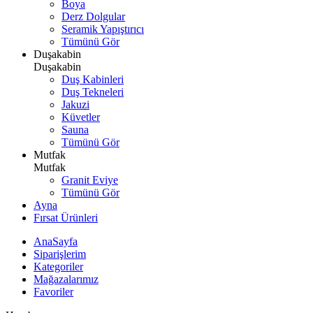
Boya
Derz Dolgular
Seramik Yapıştırıcı
Tümünü Gör
Duşakabin
Duşakabin
Duş Kabinleri
Duş Tekneleri
Jakuzi
Küvetler
Sauna
Tümünü Gör
Mutfak
Mutfak
Granit Eviye
Tümünü Gör
Ayna
Fırsat Ürünleri
AnaSayfa
Siparişlerim
Kategoriler
Mağazalarımız
Favoriler