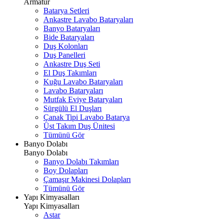
Armatür
Batarya Setleri
Ankastre Lavabo Bataryaları
Banyo Bataryaları
Bide Bataryaları
Duş Kolonları
Duş Panelleri
Ankastre Duş Seti
El Duş Takımları
Kuğu Lavabo Bataryaları
Lavabo Bataryaları
Mutfak Eviye Bataryaları
Sürgülü El Duşları
Çanak Tipi Lavabo Batarya
Üst Takım Duş Ünitesi
Tümünü Gör
Banyo Dolabı
Banyo Dolabı
Banyo Dolabı Takımları
Boy Dolapları
Çamaşır Makinesi Dolapları
Tümünü Gör
Yapı Kimyasalları
Yapı Kimyasalları
Astar