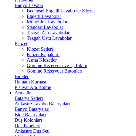
Banyo Lavabo
Bedensel Engelli Lavabo ve Klozet
Etajerli Lavabolar
Monoblok Lavabolar
Standart Lavabolar
Tezgah Altı Lavabolar
Tezgah Üstü Lavabolar
Klozet
Klozet Setleri
Klozet Kapakları
Asma Klozetler
Gömme Rezervuar ve İç Takım
Gömme Rezervuar Butonları
Bideler
Hamam Kurnası
Pisuvar Ara Bölme
Armatür
Batarya Setleri
Ankastre Lavabo Bataryaları
Banyo Bataryaları
Bide Bataryaları
Duş Kolonları
Duş Panelleri
Ankastre Duş Seti