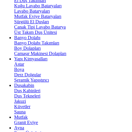
El Duş Takımları
Kuğu Lavabo Bataryaları
Lavabo Bataryaları
Mutfak Eviye Bataryaları
Sürgülü El Duşları
Çanak Tipi Lavabo Batarya
Üst Takım Duş Ünitesi
Banyo Dolabı
Banyo Dolabı Takımları
Boy Dolapları
Çamaşır Makinesi Dolapları
Yapı Kimyasalları
Astar
Boya
Derz Dolgular
Seramik Yapıştırıcı
Duşakabin
Duş Kabinleri
Duş Tekneleri
Jakuzi
Küvetler
Sauna
Mutfak
Granit Eviye
Ayna