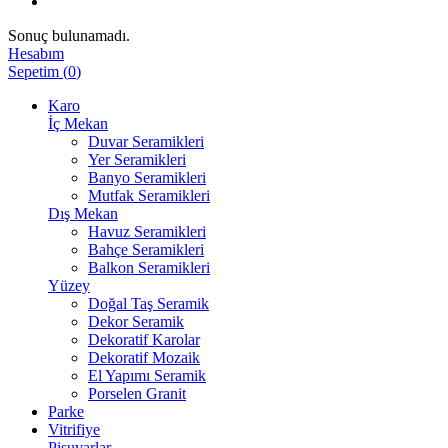
Sonuç bulunamadı.
Hesabım
Sepetim
(
0
)
Karo
İç Mekan
Duvar Seramikleri
Yer Seramikleri
Banyo Seramikleri
Mutfak Seramikleri
Dış Mekan
Havuz Seramikleri
Bahçe Seramikleri
Balkon Seramikleri
Yüzey
Doğal Taş Seramik
Dekor Seramik
Dekoratif Karolar
Dekoratif Mozaik
El Yapımı Seramik
Porselen Granit
Parke
Vitrifiye
Pisuvarlar