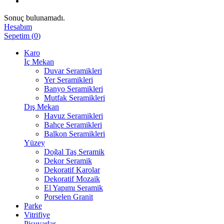
Sonuç bulunamadı.
Hesabım
Sepetim
(
0
)
Karo
İç Mekan
Duvar Seramikleri
Yer Seramikleri
Banyo Seramikleri
Mutfak Seramikleri
Dış Mekan
Havuz Seramikleri
Bahçe Seramikleri
Balkon Seramikleri
Yüzey
Doğal Taş Seramik
Dekor Seramik
Dekoratif Karolar
Dekoratif Mozaik
El Yapımı Seramik
Porselen Granit
Parke
Vitrifiye
Pisuvarlar