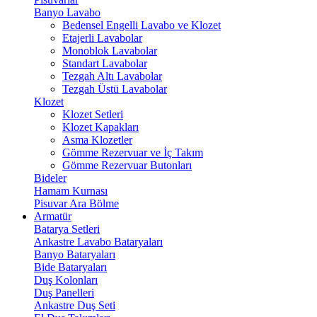
Banyo Lavabo
Bedensel Engelli Lavabo ve Klozet
Etajerli Lavabolar
Monoblok Lavabolar
Standart Lavabolar
Tezgah Altı Lavabolar
Tezgah Üstü Lavabolar
Klozet
Klozet Setleri
Klozet Kapakları
Asma Klozetler
Gömme Rezervuar ve İç Takım
Gömme Rezervuar Butonları
Bideler
Hamam Kurnası
Pisuvar Ara Bölme
Armatür
Batarya Setleri
Ankastre Lavabo Bataryaları
Banyo Bataryaları
Bide Bataryaları
Duş Kolonları
Duş Panelleri
Ankastre Duş Seti