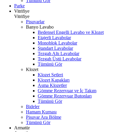
Tümünü Gör
Parke
Vitrifiye
Vitrifiye
Pisuvarlar
Banyo Lavabo
Bedensel Engelli Lavabo ve Klozet
Etajerli Lavabolar
Monoblok Lavabolar
Standart Lavabolar
Tezgah Altı Lavabolar
Tezgah Üstü Lavabolar
Tümünü Gör
Klozet
Klozet Setleri
Klozet Kapakları
Asma Klozetler
Gömme Rezervuar ve İç Takım
Gömme Rezervuar Butonları
Tümünü Gör
Bideler
Hamam Kurnası
Pisuvar Ara Bölme
Tümünü Gör
Armatür