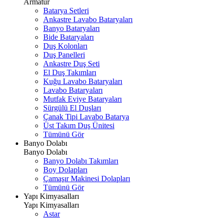
Armatür
Batarya Setleri
Ankastre Lavabo Bataryaları
Banyo Bataryaları
Bide Bataryaları
Duş Kolonları
Duş Panelleri
Ankastre Duş Seti
El Duş Takımları
Kuğu Lavabo Bataryaları
Lavabo Bataryaları
Mutfak Eviye Bataryaları
Sürgülü El Duşları
Çanak Tipi Lavabo Batarya
Üst Takım Duş Ünitesi
Tümünü Gör
Banyo Dolabı
Banyo Dolabı
Banyo Dolabı Takımları
Boy Dolapları
Çamaşır Makinesi Dolapları
Tümünü Gör
Yapı Kimyasalları
Yapı Kimyasalları
Astar