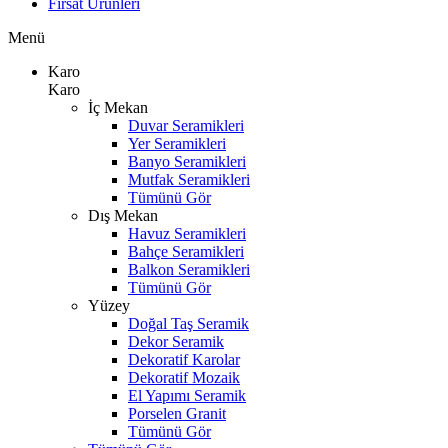
Fırsat Ürünleri
Menü
Karo
Karo
İç Mekan
Duvar Seramikleri
Yer Seramikleri
Banyo Seramikleri
Mutfak Seramikleri
Tümünü Gör
Dış Mekan
Havuz Seramikleri
Bahçe Seramikleri
Balkon Seramikleri
Tümünü Gör
Yüzey
Doğal Taş Seramik
Dekor Seramik
Dekoratif Karolar
Dekoratif Mozaik
El Yapımı Seramik
Porselen Granit
Tümünü Gör