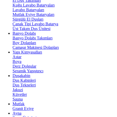
El Duş Takımları
Kuğu Lavabo Bataryaları
Lavabo Bataryaları
Mutfak Eviye Bataryaları
Sürgülü El Duşları
Çanak Tipi Lavabo Batarya
Üst Takım Duş Ünitesi
Banyo Dolabı
Banyo Dolabı Takımları
Boy Dolapları
Çamaşır Makinesi Dolapları
Yapı Kimyasalları
Astar
Boya
Derz Dolgular
Seramik Yapıştırıcı
Duşakabin
Duş Kabinleri
Duş Tekneleri
Jakuzi
Küvetler
Sauna
Mutfak
Granit Eviye
Ayna