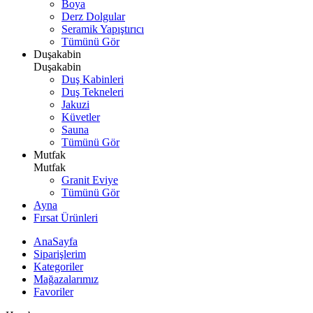
Boya
Derz Dolgular
Seramik Yapıştırıcı
Tümünü Gör
Duşakabin
Duşakabin
Duş Kabinleri
Duş Tekneleri
Jakuzi
Küvetler
Sauna
Tümünü Gör
Mutfak
Mutfak
Granit Eviye
Tümünü Gör
Ayna
Fırsat Ürünleri
AnaSayfa
Siparişlerim
Kategoriler
Mağazalarımız
Favoriler