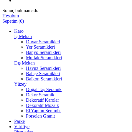
Sonuç bulunamadı.
Hesabım
Sepetim
(
0
)
Karo
İç Mekan
Duvar Seramikleri
Yer Seramikleri
Banyo Seramikleri
Mutfak Seramikleri
Dış Mekan
Havuz Seramikleri
Bahçe Seramikleri
Balkon Seramikleri
Yüzey
Doğal Taş Seramik
Dekor Seramik
Dekoratif Karolar
Dekoratif Mozaik
El Yapımı Seramik
Porselen Granit
Parke
Vitrifiye
Pisuvarlar