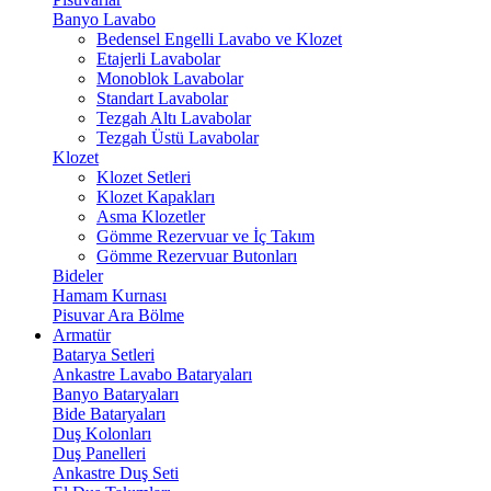
Banyo Lavabo
Bedensel Engelli Lavabo ve Klozet
Etajerli Lavabolar
Monoblok Lavabolar
Standart Lavabolar
Tezgah Altı Lavabolar
Tezgah Üstü Lavabolar
Klozet
Klozet Setleri
Klozet Kapakları
Asma Klozetler
Gömme Rezervuar ve İç Takım
Gömme Rezervuar Butonları
Bideler
Hamam Kurnası
Pisuvar Ara Bölme
Armatür
Batarya Setleri
Ankastre Lavabo Bataryaları
Banyo Bataryaları
Bide Bataryaları
Duş Kolonları
Duş Panelleri
Ankastre Duş Seti