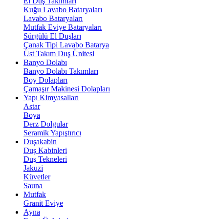
El Duş Takımları
Kuğu Lavabo Bataryaları
Lavabo Bataryaları
Mutfak Eviye Bataryaları
Sürgülü El Duşları
Çanak Tipi Lavabo Batarya
Üst Takım Duş Ünitesi
Banyo Dolabı
Banyo Dolabı Takımları
Boy Dolapları
Çamaşır Makinesi Dolapları
Yapı Kimyasalları
Astar
Boya
Derz Dolgular
Seramik Yapıştırıcı
Duşakabin
Duş Kabinleri
Duş Tekneleri
Jakuzi
Küvetler
Sauna
Mutfak
Granit Eviye
Ayna