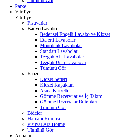
Tümünü Gör
Parke
Vitrifiye
Vitrifiye
Pisuvarlar
Banyo Lavabo
Bedensel Engelli Lavabo ve Klozet
Etajerli Lavabolar
Monoblok Lavabolar
Standart Lavabolar
Tezgah Altı Lavabolar
Tezgah Üstü Lavabolar
Tümünü Gör
Klozet
Klozet Setleri
Klozet Kapakları
Asma Klozetler
Gömme Rezervuar ve İç Takım
Gömme Rezervuar Butonları
Tümünü Gör
Bideler
Hamam Kurnası
Pisuvar Ara Bölme
Tümünü Gör
Armatür