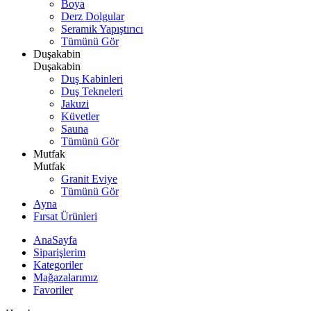
Boya
Derz Dolgular
Seramik Yapıştırıcı
Tümünü Gör
Duşakabin
Duşakabin
Duş Kabinleri
Duş Tekneleri
Jakuzi
Küvetler
Sauna
Tümünü Gör
Mutfak
Mutfak
Granit Eviye
Tümünü Gör
Ayna
Fırsat Ürünleri
AnaSayfa
Siparişlerim
Kategoriler
Mağazalarımız
Favoriler