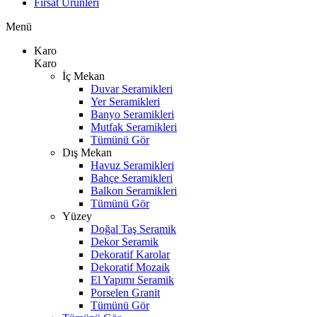
Fırsat Ürünleri
Menü
Karo
Karo
İç Mekan
Duvar Seramikleri
Yer Seramikleri
Banyo Seramikleri
Mutfak Seramikleri
Tümünü Gör
Dış Mekan
Havuz Seramikleri
Bahçe Seramikleri
Balkon Seramikleri
Tümünü Gör
Yüzey
Doğal Taş Seramik
Dekor Seramik
Dekoratif Karolar
Dekoratif Mozaik
El Yapımı Seramik
Porselen Granit
Tümünü Gör