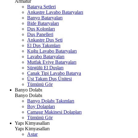
Armatür
Batarya Setleri
Ankastre Lavabo Bataryaları
Banyo Bataryaları
Bide Bataryaları
Duş Kolonları
Duş Panelleri
Ankastre Duş Seti
El Duş Takımları
Kuğu Lavabo Bataryaları
Lavabo Bataryaları
Mutfak Eviye Bataryaları
Sürgülü El Duşları
Çanak Tipi Lavabo Batarya
Üst Takım Duş Ünitesi
Tümünü Gör
Banyo Dolabı
Banyo Dolabı
Banyo Dolabı Takımları
Boy Dolapları
Çamaşır Makinesi Dolapları
Tümünü Gör
Yapı Kimyasalları
Yapı Kimyasalları
Astar