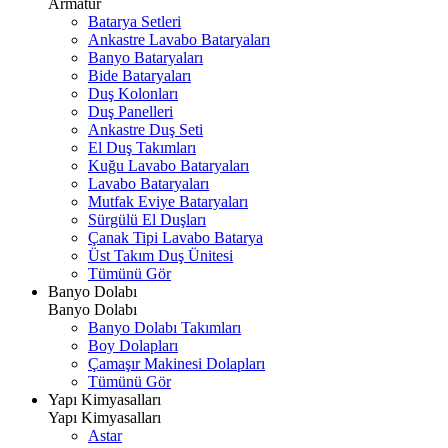
Armatür
Batarya Setleri
Ankastre Lavabo Bataryaları
Banyo Bataryaları
Bide Bataryaları
Duş Kolonları
Duş Panelleri
Ankastre Duş Seti
El Duş Takımları
Kuğu Lavabo Bataryaları
Lavabo Bataryaları
Mutfak Eviye Bataryaları
Sürgülü El Duşları
Çanak Tipi Lavabo Batarya
Üst Takım Duş Ünitesi
Tümünü Gör
Banyo Dolabı
Banyo Dolabı
Banyo Dolabı Takımları
Boy Dolapları
Çamaşır Makinesi Dolapları
Tümünü Gör
Yapı Kimyasalları
Yapı Kimyasalları
Astar