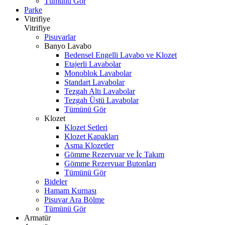
Tümünü Gör
Parke
Vitrifiye
Vitrifiye
Pisuvarlar
Banyo Lavabo
Bedensel Engelli Lavabo ve Klozet
Etajerli Lavabolar
Monoblok Lavabolar
Standart Lavabolar
Tezgah Altı Lavabolar
Tezgah Üstü Lavabolar
Tümünü Gör
Klozet
Klozet Setleri
Klozet Kapakları
Asma Klozetler
Gömme Rezervuar ve İç Takım
Gömme Rezervuar Butonları
Tümünü Gör
Bideler
Hamam Kurnası
Pisuvar Ara Bölme
Tümünü Gör
Armatür