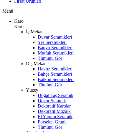
Fırsat Ürünleri
Menü
Karo
Karo
İç Mekan
Duvar Seramikleri
Yer Seramikleri
Banyo Seramikleri
Mutfak Seramikleri
Tümünü Gör
Dış Mekan
Havuz Seramikleri
Bahçe Seramikleri
Balkon Seramikleri
Tümünü Gör
Yüzey
Doğal Taş Seramik
Dekor Seramik
Dekoratif Karolar
Dekoratif Mozaik
El Yapımı Seramik
Porselen Granit
Tümünü Gör