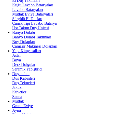
El Duş Takımları
Kuğu Lavabo Bataryaları
Lavabo Bataryaları
Mutfak Eviye Bataryaları
Sürgülü El Duşları
Çanak Tipi Lavabo Batarya
Üst Takım Duş Ünitesi
Banyo Dolabı
Banyo Dolabı Takımları
Boy Dolapları
Çamaşır Makinesi Dolapları
Yapı Kimyasalları
Astar
Boya
Derz Dolgular
Seramik Yapıştırıcı
Duşakabin
Duş Kabinleri
Duş Tekneleri
Jakuzi
Küvetler
Sauna
Mutfak
Granit Eviye
Ayna