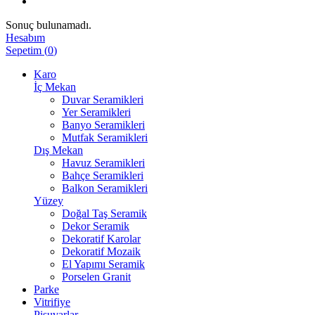
Sonuç bulunamadı.
Hesabım
Sepetim
(
0
)
Karo
İç Mekan
Duvar Seramikleri
Yer Seramikleri
Banyo Seramikleri
Mutfak Seramikleri
Dış Mekan
Havuz Seramikleri
Bahçe Seramikleri
Balkon Seramikleri
Yüzey
Doğal Taş Seramik
Dekor Seramik
Dekoratif Karolar
Dekoratif Mozaik
El Yapımı Seramik
Porselen Granit
Parke
Vitrifiye
Pisuvarlar