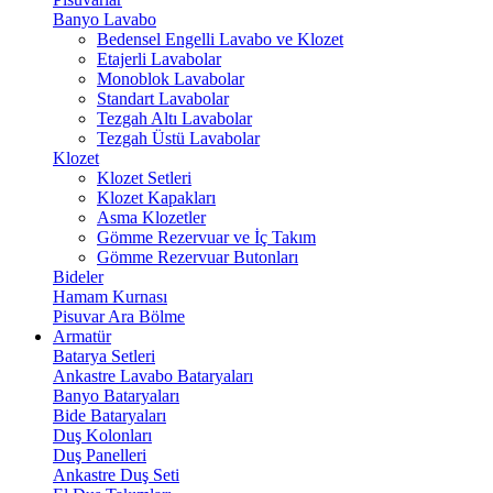
Banyo Lavabo
Bedensel Engelli Lavabo ve Klozet
Etajerli Lavabolar
Monoblok Lavabolar
Standart Lavabolar
Tezgah Altı Lavabolar
Tezgah Üstü Lavabolar
Klozet
Klozet Setleri
Klozet Kapakları
Asma Klozetler
Gömme Rezervuar ve İç Takım
Gömme Rezervuar Butonları
Bideler
Hamam Kurnası
Pisuvar Ara Bölme
Armatür
Batarya Setleri
Ankastre Lavabo Bataryaları
Banyo Bataryaları
Bide Bataryaları
Duş Kolonları
Duş Panelleri
Ankastre Duş Seti