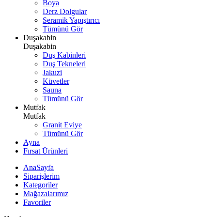
Boya
Derz Dolgular
Seramik Yapıştırıcı
Tümünü Gör
Duşakabin
Duşakabin
Duş Kabinleri
Duş Tekneleri
Jakuzi
Küvetler
Sauna
Tümünü Gör
Mutfak
Mutfak
Granit Eviye
Tümünü Gör
Ayna
Fırsat Ürünleri
AnaSayfa
Siparişlerim
Kategoriler
Mağazalarımız
Favoriler