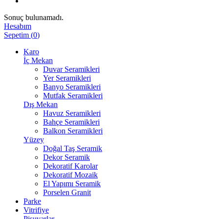
Sonuç bulunamadı.
Hesabım
Sepetim
(
0
)
Karo
İç Mekan
Duvar Seramikleri
Yer Seramikleri
Banyo Seramikleri
Mutfak Seramikleri
Dış Mekan
Havuz Seramikleri
Bahçe Seramikleri
Balkon Seramikleri
Yüzey
Doğal Taş Seramik
Dekor Seramik
Dekoratif Karolar
Dekoratif Mozaik
El Yapımı Seramik
Porselen Granit
Parke
Vitrifiye
Pisuvarlar