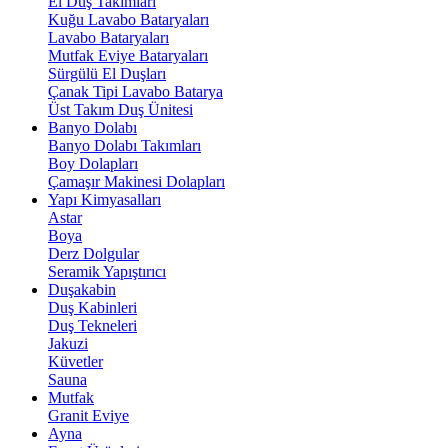
El Duş Takımları
Kuğu Lavabo Bataryaları
Lavabo Bataryaları
Mutfak Eviye Bataryaları
Sürgülü El Duşları
Çanak Tipi Lavabo Batarya
Üst Takım Duş Ünitesi
Banyo Dolabı
Banyo Dolabı Takımları
Boy Dolapları
Çamaşır Makinesi Dolapları
Yapı Kimyasalları
Astar
Boya
Derz Dolgular
Seramik Yapıştırıcı
Duşakabin
Duş Kabinleri
Duş Tekneleri
Jakuzi
Küvetler
Sauna
Mutfak
Granit Eviye
Ayna