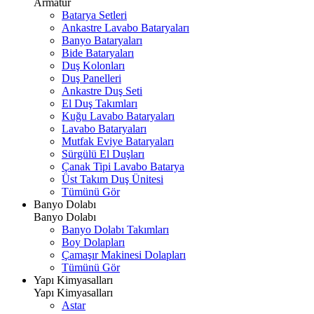
Armatür
Batarya Setleri
Ankastre Lavabo Bataryaları
Banyo Bataryaları
Bide Bataryaları
Duş Kolonları
Duş Panelleri
Ankastre Duş Seti
El Duş Takımları
Kuğu Lavabo Bataryaları
Lavabo Bataryaları
Mutfak Eviye Bataryaları
Sürgülü El Duşları
Çanak Tipi Lavabo Batarya
Üst Takım Duş Ünitesi
Tümünü Gör
Banyo Dolabı
Banyo Dolabı
Banyo Dolabı Takımları
Boy Dolapları
Çamaşır Makinesi Dolapları
Tümünü Gör
Yapı Kimyasalları
Yapı Kimyasalları
Astar