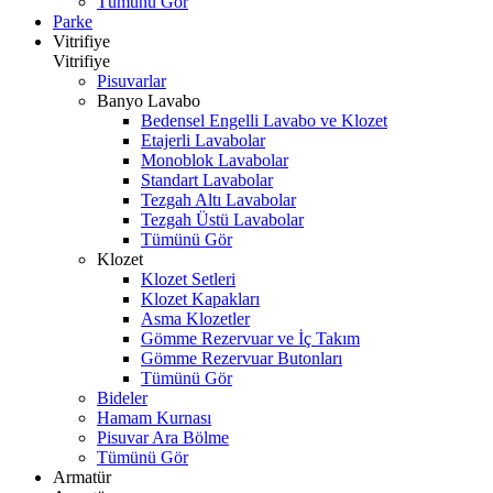
Tümünü Gör
Parke
Vitrifiye
Vitrifiye
Pisuvarlar
Banyo Lavabo
Bedensel Engelli Lavabo ve Klozet
Etajerli Lavabolar
Monoblok Lavabolar
Standart Lavabolar
Tezgah Altı Lavabolar
Tezgah Üstü Lavabolar
Tümünü Gör
Klozet
Klozet Setleri
Klozet Kapakları
Asma Klozetler
Gömme Rezervuar ve İç Takım
Gömme Rezervuar Butonları
Tümünü Gör
Bideler
Hamam Kurnası
Pisuvar Ara Bölme
Tümünü Gör
Armatür