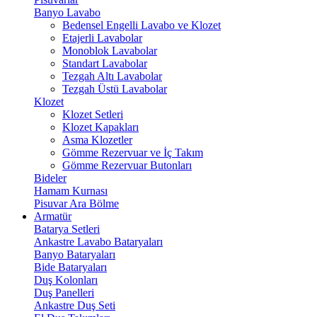
Banyo Lavabo
Bedensel Engelli Lavabo ve Klozet
Etajerli Lavabolar
Monoblok Lavabolar
Standart Lavabolar
Tezgah Altı Lavabolar
Tezgah Üstü Lavabolar
Klozet
Klozet Setleri
Klozet Kapakları
Asma Klozetler
Gömme Rezervuar ve İç Takım
Gömme Rezervuar Butonları
Bideler
Hamam Kurnası
Pisuvar Ara Bölme
Armatür
Batarya Setleri
Ankastre Lavabo Bataryaları
Banyo Bataryaları
Bide Bataryaları
Duş Kolonları
Duş Panelleri
Ankastre Duş Seti