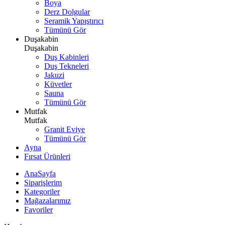
Boya
Derz Dolgular
Seramik Yapıştırıcı
Tümünü Gör
Duşakabin
Duşakabin
Duş Kabinleri
Duş Tekneleri
Jakuzi
Küvetler
Sauna
Tümünü Gör
Mutfak
Mutfak
Granit Eviye
Tümünü Gör
Ayna
Fırsat Ürünleri
AnaSayfa
Siparişlerim
Kategoriler
Mağazalarımız
Favoriler