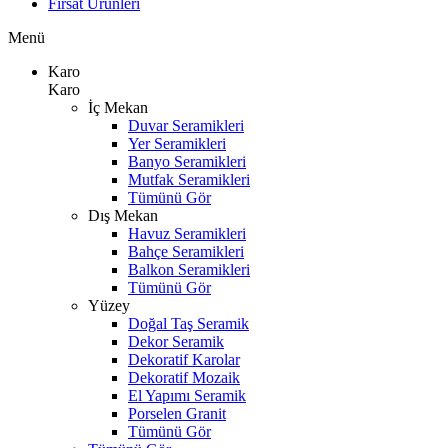
Fırsat Ürünleri
Menü
Karo
Karo
İç Mekan
Duvar Seramikleri
Yer Seramikleri
Banyo Seramikleri
Mutfak Seramikleri
Tümünü Gör
Dış Mekan
Havuz Seramikleri
Bahçe Seramikleri
Balkon Seramikleri
Tümünü Gör
Yüzey
Doğal Taş Seramik
Dekor Seramik
Dekoratif Karolar
Dekoratif Mozaik
El Yapımı Seramik
Porselen Granit
Tümünü Gör