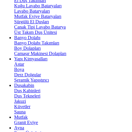
El Duş Takımları
Kuğu Lavabo Bataryaları
Lavabo Bataryaları
Mutfak Eviye Bataryaları
Sürgülü El Duşları
Çanak Tipi Lavabo Batarya
Üst Takım Duş Ünitesi
Banyo Dolabı
Banyo Dolabı Takımları
Boy Dolapları
Çamaşır Makinesi Dolapları
Yapı Kimyasalları
Astar
Boya
Derz Dolgular
Seramik Yapıştırıcı
Duşakabin
Duş Kabinleri
Duş Tekneleri
Jakuzi
Küvetler
Sauna
Mutfak
Granit Eviye
Ayna