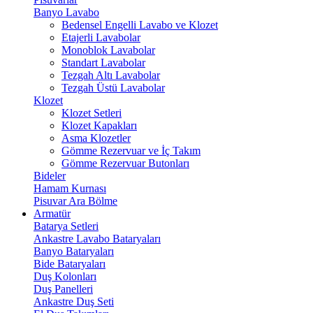
Banyo Lavabo
Bedensel Engelli Lavabo ve Klozet
Etajerli Lavabolar
Monoblok Lavabolar
Standart Lavabolar
Tezgah Altı Lavabolar
Tezgah Üstü Lavabolar
Klozet
Klozet Setleri
Klozet Kapakları
Asma Klozetler
Gömme Rezervuar ve İç Takım
Gömme Rezervuar Butonları
Bideler
Hamam Kurnası
Pisuvar Ara Bölme
Armatür
Batarya Setleri
Ankastre Lavabo Bataryaları
Banyo Bataryaları
Bide Bataryaları
Duş Kolonları
Duş Panelleri
Ankastre Duş Seti