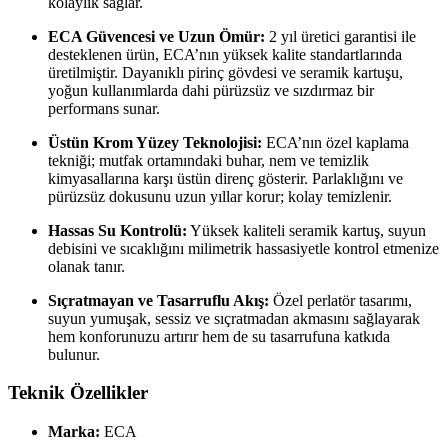
kolaylık sağlar.
ECA Güvencesi ve Uzun Ömür:
2 yıl üretici garantisi ile
desteklenen ürün, ECA’nın yüksek kalite standartlarında
üretilmiştir. Dayanıklı pirinç gövdesi ve seramik kartuşu,
yoğun kullanımlarda dahi pürüzsüz ve sızdırmaz bir
performans sunar.
Üstün Krom Yüzey Teknolojisi:
ECA’nın özel kaplama
tekniği; mutfak ortamındaki buhar, nem ve temizlik
kimyasallarına karşı üstün direnç gösterir. Parlaklığını ve
pürüzsüz dokusunu uzun yıllar korur; kolay temizlenir.
Hassas Su Kontrolü:
Yüksek kaliteli seramik kartuş, suyun
debisini ve sıcaklığını milimetrik hassasiyetle kontrol etmenize
olanak tanır.
Sıçratmayan ve Tasarruflu Akış:
Özel perlatör tasarımı,
suyun yumuşak, sessiz ve sıçratmadan akmasını sağlayarak
hem konforunuzu artırır hem de su tasarrufuna katkıda
bulunur.
Teknik Özellikler
Marka:
ECA