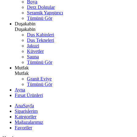
Boya
Derz Dolgular
Seramik Yapıştırıcı
Tümünü Gör
Duşakabin
Duşakabin
Duş Kabinleri
Duş Tekneleri
Jakuzi
Küvetler
Sauna
Tümünü Gör
Mutfak
Mutfak
Granit Eviye
Tümünü Gör
Ayna
Fırsat Ürünleri
AnaSayfa
Siparişlerim
Kategoriler
Mağazalarımız
Favoriler