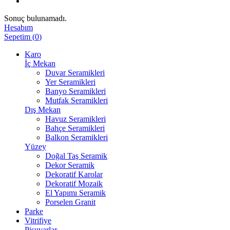
Sonuç bulunamadı.
Hesabım
Sepetim
(
0
)
Karo
İç Mekan
Duvar Seramikleri
Yer Seramikleri
Banyo Seramikleri
Mutfak Seramikleri
Dış Mekan
Havuz Seramikleri
Bahçe Seramikleri
Balkon Seramikleri
Yüzey
Doğal Taş Seramik
Dekor Seramik
Dekoratif Karolar
Dekoratif Mozaik
El Yapımı Seramik
Porselen Granit
Parke
Vitrifiye
Pisuvarlar