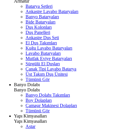
Armatür
Batarya Setleri
Ankastre Lavabo Bataryaları
Banyo Bataryaları
Bide Bataryaları
Duş Kolonları
Duş Panelleri
Ankastre Duş Seti
El Duş Takımları
Kuğu Lavabo Bataryaları
Lavabo Bataryaları
Mutfak Eviye Bataryaları
Sürgülü El Duşları
Çanak Tipi Lavabo Batarya
Üst Takım Duş Ünitesi
Tümünü Gör
Banyo Dolabı
Banyo Dolabı
Banyo Dolabı Takımları
Boy Dolapları
Çamaşır Makinesi Dolapları
Tümünü Gör
Yapı Kimyasalları
Yapı Kimyasalları
Astar