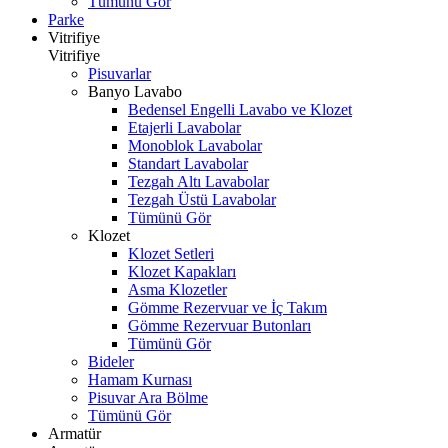
Tümünü Gör
Parke
Vitrifiye
Vitrifiye
Pisuvarlar
Banyo Lavabo
Bedensel Engelli Lavabo ve Klozet
Etajerli Lavabolar
Monoblok Lavabolar
Standart Lavabolar
Tezgah Altı Lavabolar
Tezgah Üstü Lavabolar
Tümünü Gör
Klozet
Klozet Setleri
Klozet Kapakları
Asma Klozetler
Gömme Rezervuar ve İç Takım
Gömme Rezervuar Butonları
Tümünü Gör
Bideler
Hamam Kurnası
Pisuvar Ara Bölme
Tümünü Gör
Armatür