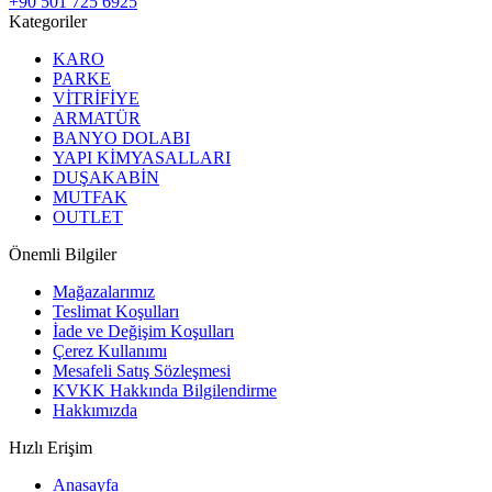
+90 501 725 6925
Kategoriler
KARO
PARKE
VİTRİFİYE
ARMATÜR
BANYO DOLABI
YAPI KİMYASALLARI
DUŞAKABİN
MUTFAK
OUTLET
Önemli Bilgiler
Mağazalarımız
Teslimat Koşulları
İade ve Değişim Koşulları
Çerez Kullanımı
Mesafeli Satış Sözleşmesi
KVKK Hakkında Bilgilendirme
Hakkımızda
Hızlı Erişim
Anasayfa