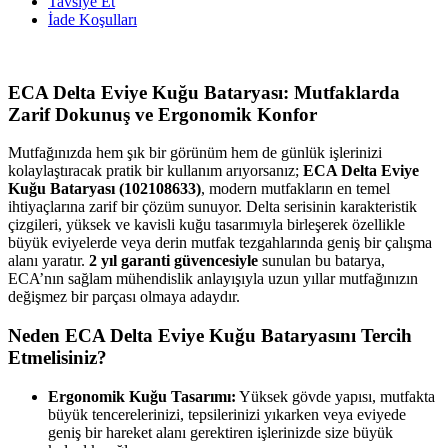
Tavsiye Et
İade Koşulları
ECA Delta Eviye Kuğu Bataryası: Mutfaklarda
Zarif Dokunuş ve Ergonomik Konfor
Mutfağınızda hem şık bir görünüm hem de günlük işlerinizi
kolaylaştıracak pratik bir kullanım arıyorsanız;
ECA Delta Eviye
Kuğu Bataryası (102108633)
, modern mutfakların en temel
ihtiyaçlarına zarif bir çözüm sunuyor. Delta serisinin karakteristik
çizgileri, yüksek ve kavisli kuğu tasarımıyla birleşerek özellikle
büyük eviyelerde veya derin mutfak tezgahlarında geniş bir çalışma
alanı yaratır.
2 yıl garanti güvencesiyle
sunulan bu batarya,
ECA’nın sağlam mühendislik anlayışıyla uzun yıllar mutfağınızın
değişmez bir parçası olmaya adaydır.
Neden ECA Delta Eviye Kuğu Bataryasını Tercih
Etmelisiniz?
Ergonomik Kuğu Tasarımı:
Yüksek gövde yapısı, mutfakta
büyük tencerelerinizi, tepsilerinizi yıkarken veya eviyede
geniş bir hareket alanı gerektiren işlerinizde size büyük