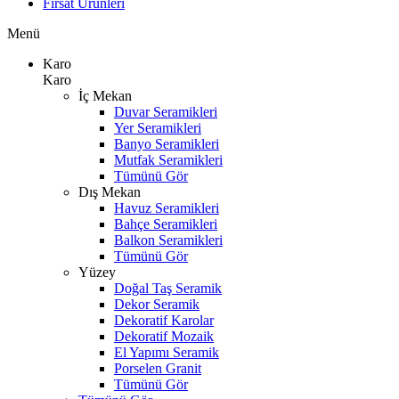
Fırsat Ürünleri
Menü
Karo
Karo
İç Mekan
Duvar Seramikleri
Yer Seramikleri
Banyo Seramikleri
Mutfak Seramikleri
Tümünü Gör
Dış Mekan
Havuz Seramikleri
Bahçe Seramikleri
Balkon Seramikleri
Tümünü Gör
Yüzey
Doğal Taş Seramik
Dekor Seramik
Dekoratif Karolar
Dekoratif Mozaik
El Yapımı Seramik
Porselen Granit
Tümünü Gör