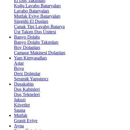
El Duş Takımları
Kuğu Lavabo Bataryaları
Lavabo Bataryaları
Mutfak Eviye Bataryaları
Sürgülü El Duşları
Çanak Tipi Lavabo Batarya
Üst Takım Duş Ünitesi
Banyo Dolabı
Banyo Dolabı Takımları
Boy Dolapları
Çamaşır Makinesi Dolapları
Yapı Kimyasalları
Astar
Boya
Derz Dolgular
Seramik Yapıştırıcı
Duşakabin
Duş Kabinleri
Duş Tekneleri
Jakuzi
Küvetler
Sauna
Mutfak
Granit Eviye
Ayna