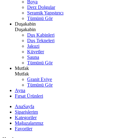
Boya
Derz Dolgular
Seramik Yapıştırıcı
Tümünü Gör
Duşakabin
Duşakabin
Duş Kabinleri
Duş Tekneleri
Jakuzi
Küvetler
Sauna
Tümünü Gör
Mutfak
Mutfak
Granit Eviye
Tümünü Gör
Ayna
Fırsat Ürünleri
AnaSayfa
Siparişlerim
Kategoriler
Mağazalarımız
Favoriler