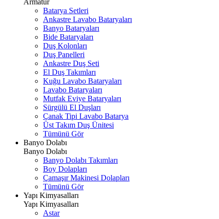
Armatür
Batarya Setleri
Ankastre Lavabo Bataryaları
Banyo Bataryaları
Bide Bataryaları
Duş Kolonları
Duş Panelleri
Ankastre Duş Seti
El Duş Takımları
Kuğu Lavabo Bataryaları
Lavabo Bataryaları
Mutfak Eviye Bataryaları
Sürgülü El Duşları
Çanak Tipi Lavabo Batarya
Üst Takım Duş Ünitesi
Tümünü Gör
Banyo Dolabı
Banyo Dolabı
Banyo Dolabı Takımları
Boy Dolapları
Çamaşır Makinesi Dolapları
Tümünü Gör
Yapı Kimyasalları
Yapı Kimyasalları
Astar