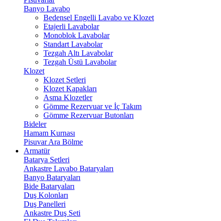
Banyo Lavabo
Bedensel Engelli Lavabo ve Klozet
Etajerli Lavabolar
Monoblok Lavabolar
Standart Lavabolar
Tezgah Altı Lavabolar
Tezgah Üstü Lavabolar
Klozet
Klozet Setleri
Klozet Kapakları
Asma Klozetler
Gömme Rezervuar ve İç Takım
Gömme Rezervuar Butonları
Bideler
Hamam Kurnası
Pisuvar Ara Bölme
Armatür
Batarya Setleri
Ankastre Lavabo Bataryaları
Banyo Bataryaları
Bide Bataryaları
Duş Kolonları
Duş Panelleri
Ankastre Duş Seti