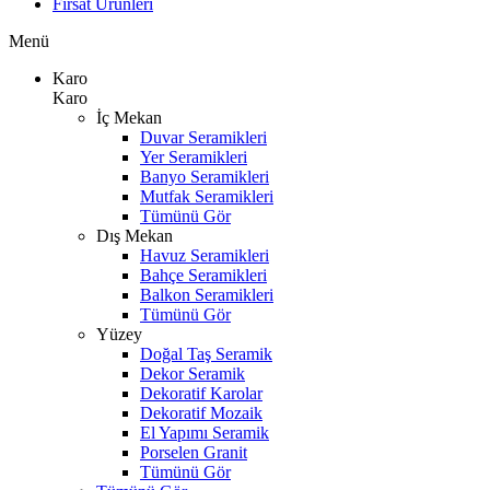
Fırsat Ürünleri
Menü
Karo
Karo
İç Mekan
Duvar Seramikleri
Yer Seramikleri
Banyo Seramikleri
Mutfak Seramikleri
Tümünü Gör
Dış Mekan
Havuz Seramikleri
Bahçe Seramikleri
Balkon Seramikleri
Tümünü Gör
Yüzey
Doğal Taş Seramik
Dekor Seramik
Dekoratif Karolar
Dekoratif Mozaik
El Yapımı Seramik
Porselen Granit
Tümünü Gör