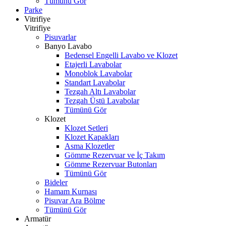
Tümünü Gör
Parke
Vitrifiye
Vitrifiye
Pisuvarlar
Banyo Lavabo
Bedensel Engelli Lavabo ve Klozet
Etajerli Lavabolar
Monoblok Lavabolar
Standart Lavabolar
Tezgah Altı Lavabolar
Tezgah Üstü Lavabolar
Tümünü Gör
Klozet
Klozet Setleri
Klozet Kapakları
Asma Klozetler
Gömme Rezervuar ve İç Takım
Gömme Rezervuar Butonları
Tümünü Gör
Bideler
Hamam Kurnası
Pisuvar Ara Bölme
Tümünü Gör
Armatür