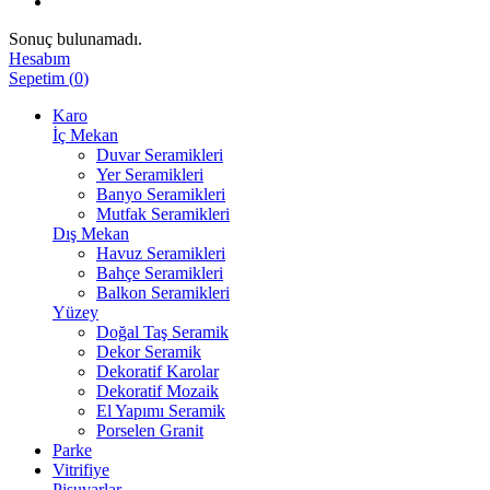
Sonuç bulunamadı.
Hesabım
Sepetim
(
0
)
Karo
İç Mekan
Duvar Seramikleri
Yer Seramikleri
Banyo Seramikleri
Mutfak Seramikleri
Dış Mekan
Havuz Seramikleri
Bahçe Seramikleri
Balkon Seramikleri
Yüzey
Doğal Taş Seramik
Dekor Seramik
Dekoratif Karolar
Dekoratif Mozaik
El Yapımı Seramik
Porselen Granit
Parke
Vitrifiye
Pisuvarlar