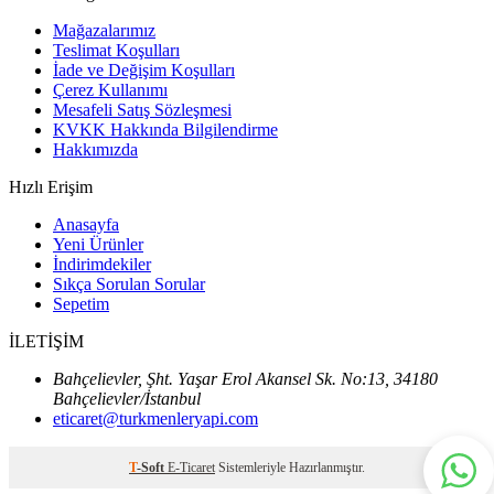
Mağazalarımız
Teslimat Koşulları
İade ve Değişim Koşulları
Çerez Kullanımı
Mesafeli Satış Sözleşmesi
KVKK Hakkında Bilgilendirme
Hakkımızda
Hızlı Erişim
Anasayfa
Yeni Ürünler
İndirimdekiler
Sıkça Sorulan Sorular
Sepetim
İLETİŞİM
Bahçelievler, Şht. Yaşar Erol Akansel Sk. No:13, 34180
Bahçelievler/İstanbul
eticaret@turkmenleryapi.com
T
-Soft
E-Ticaret
Sistemleriyle Hazırlanmıştır.