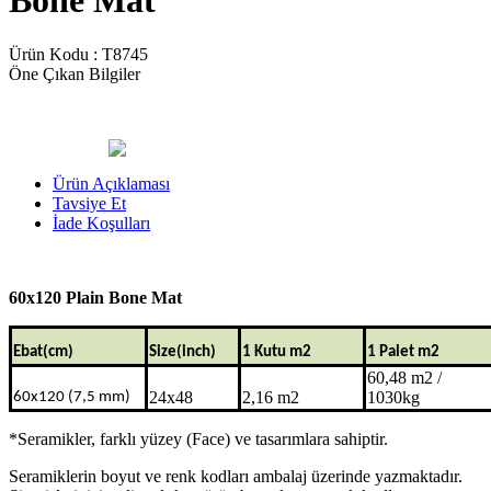
Bone Mat
Ürün Kodu :
T8745
Öne Çıkan Bilgiler
Ürün Açıklaması
Tavsiye Et
İade Koşulları
60x120 Plain Bone Mat
Ebat(cm)
Size(inch)
1 Kutu m2
1 Palet m2
60,48 m2 /
24x48
2,16 m2
1030kg
60x120 (7,5 mm)
*Seramikler, farklı yüzey (Face) ve tasarımlara sahiptir.
Seramiklerin boyut ve renk kodları ambalaj üzerinde yazmaktadır.