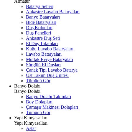
Armatür
Batarya Setleri
Ankastre Lavabo Bataryaları
Banyo Bataryaları
Bide Bataryaları
Duş Kolonları
Duş Panelleri
Ankastre Duş Seti
El Duş Takımları
Kuğu Lavabo Bataryaları
Lavabo Bataryaları
Mutfak Eviye Bataryaları
Sürgülü El Duşları
Çanak Tipi Lavabo Batarya
Üst Takım Duş Ünitesi
Tümünü Gör
Banyo Dolabı
Banyo Dolabı
Banyo Dolabı Takımları
Boy Dolapları
Çamaşır Makinesi Dolapları
Tümünü Gör
Yapı Kimyasalları
Yapı Kimyasalları
Astar