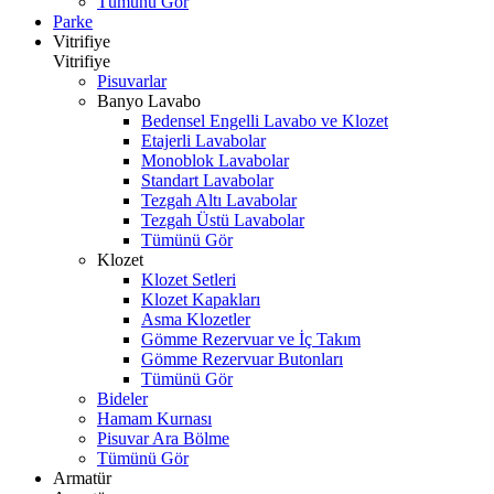
Tümünü Gör
Parke
Vitrifiye
Vitrifiye
Pisuvarlar
Banyo Lavabo
Bedensel Engelli Lavabo ve Klozet
Etajerli Lavabolar
Monoblok Lavabolar
Standart Lavabolar
Tezgah Altı Lavabolar
Tezgah Üstü Lavabolar
Tümünü Gör
Klozet
Klozet Setleri
Klozet Kapakları
Asma Klozetler
Gömme Rezervuar ve İç Takım
Gömme Rezervuar Butonları
Tümünü Gör
Bideler
Hamam Kurnası
Pisuvar Ara Bölme
Tümünü Gör
Armatür