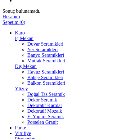
Sonuç bulunamadı.
Hesabım
Sepetim
(
0
)
Karo
İç Mekan
Duvar Seramikleri
Yer Seramikleri
Banyo Seramikleri
Mutfak Seramikleri
Dış Mekan
Havuz Seramikleri
Bahçe Seramikleri
Balkon Seramikleri
Yüzey
Doğal Taş Seramik
Dekor Seramik
Dekoratif Karolar
Dekoratif Mozaik
El Yapımı Seramik
Porselen Granit
Parke
Vitrifiye
Pisuvarlar