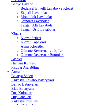
Banyo Lavabo
Bedensel Engelli Lavabo ve Klozet
Etajerli Lavabolar
Monoblok Lavabolar
Standart Lavabolar
Tezgah Altı Lavabolar
Tezgah Üstü Lavabolar
Klozet
Klozet Setleri
Klozet Kapakları
Asma Klozetler
Gömme Rezervuar ve İç Takım
Gömme Rezervuar Butonları
Bideler
Hamam Kurnası
Pisuvar Ara Bölme
Armatür
Batarya Setleri
Ankastre Lavabo Bataryaları
Banyo Bataryaları
Bide Bataryaları
Duş Kolonları
Duş Panelleri
Ankastre Duş Seti