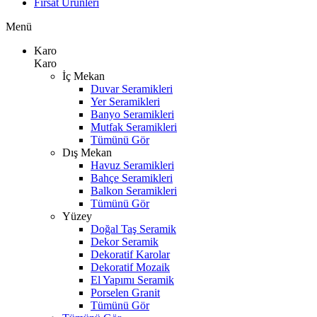
Fırsat Ürünleri
Menü
Karo
Karo
İç Mekan
Duvar Seramikleri
Yer Seramikleri
Banyo Seramikleri
Mutfak Seramikleri
Tümünü Gör
Dış Mekan
Havuz Seramikleri
Bahçe Seramikleri
Balkon Seramikleri
Tümünü Gör
Yüzey
Doğal Taş Seramik
Dekor Seramik
Dekoratif Karolar
Dekoratif Mozaik
El Yapımı Seramik
Porselen Granit
Tümünü Gör