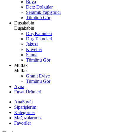
Boya
Derz Dolgular
Seramik Yapıştırıcı
Tümünü Gör
Duşakabin
Duşakabin
Duş Kabinleri
Duş Tekneleri
Jakuzi
Küvetler
Sauna
Tümünü Gör
Mutfak
Mutfak
Granit Eviye
Tümünü Gör
Ayna
Fırsat Ürünleri
AnaSayfa
Siparişlerim
Kategoriler
Mağazalarımız
Favoriler