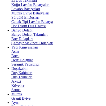
El Duş Takımları
Kuğu Lavabo Bataryaları
Lavabo Bataryaları
Mutfak Eviye Bataryaları
Sürgülü El Duşları
Çanak Tipi Lavabo Batarya
Üst Takım Duş Ünitesi
Banyo Dolabı
Banyo Dolabı Takımları
Boy Dolapları
Çamaşır Makinesi Dolapları
Yapı Kimyasalları
Astar
Boya
Derz Dolgular
Seramik Yapıştırıcı
Duşakabin
Duş Kabinleri
Duş Tekneleri
Jakuzi
Küvetler
Sauna
Mutfak
Granit Eviye
Ayna