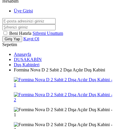
Hesabım
Üye Girişi
Beni Hatırla
Şifremi Unuttum
Kayıt Ol
Giriş Yap
Sepetim
Anasayfa
DUŞAKABİN
Duş Kabinleri
Formina Nova D 2 Sabit 2 Dışa Açılır Duş Kabini