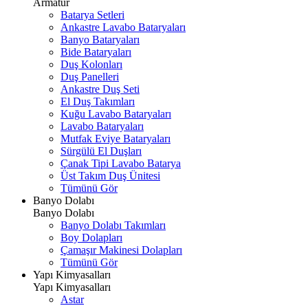
Armatür
Batarya Setleri
Ankastre Lavabo Bataryaları
Banyo Bataryaları
Bide Bataryaları
Duş Kolonları
Duş Panelleri
Ankastre Duş Seti
El Duş Takımları
Kuğu Lavabo Bataryaları
Lavabo Bataryaları
Mutfak Eviye Bataryaları
Sürgülü El Duşları
Çanak Tipi Lavabo Batarya
Üst Takım Duş Ünitesi
Tümünü Gör
Banyo Dolabı
Banyo Dolabı
Banyo Dolabı Takımları
Boy Dolapları
Çamaşır Makinesi Dolapları
Tümünü Gör
Yapı Kimyasalları
Yapı Kimyasalları
Astar