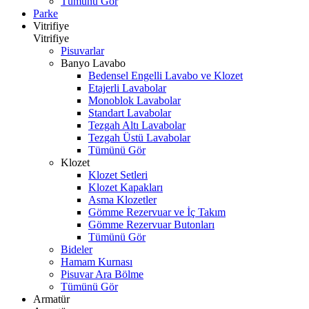
Tümünü Gör
Parke
Vitrifiye
Vitrifiye
Pisuvarlar
Banyo Lavabo
Bedensel Engelli Lavabo ve Klozet
Etajerli Lavabolar
Monoblok Lavabolar
Standart Lavabolar
Tezgah Altı Lavabolar
Tezgah Üstü Lavabolar
Tümünü Gör
Klozet
Klozet Setleri
Klozet Kapakları
Asma Klozetler
Gömme Rezervuar ve İç Takım
Gömme Rezervuar Butonları
Tümünü Gör
Bideler
Hamam Kurnası
Pisuvar Ara Bölme
Tümünü Gör
Armatür