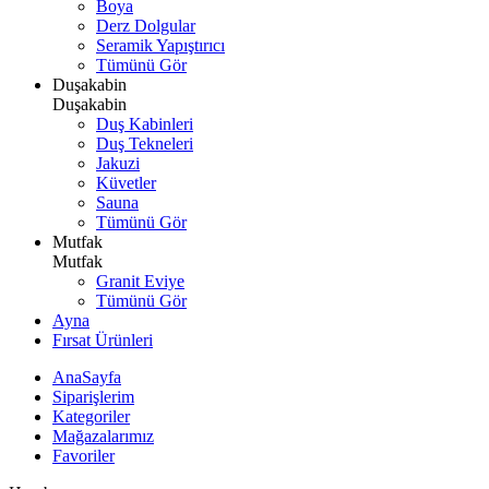
Boya
Derz Dolgular
Seramik Yapıştırıcı
Tümünü Gör
Duşakabin
Duşakabin
Duş Kabinleri
Duş Tekneleri
Jakuzi
Küvetler
Sauna
Tümünü Gör
Mutfak
Mutfak
Granit Eviye
Tümünü Gör
Ayna
Fırsat Ürünleri
AnaSayfa
Siparişlerim
Kategoriler
Mağazalarımız
Favoriler