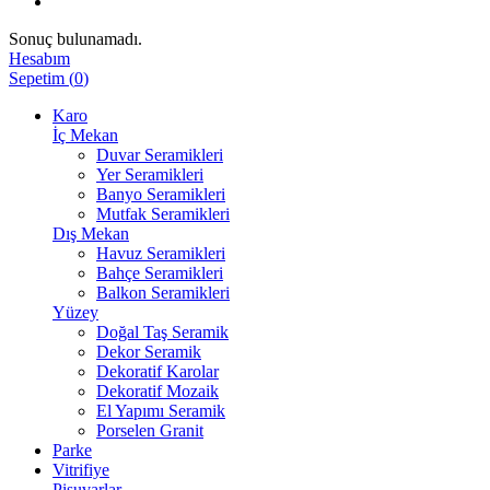
Sonuç bulunamadı.
Hesabım
Sepetim
(
0
)
Karo
İç Mekan
Duvar Seramikleri
Yer Seramikleri
Banyo Seramikleri
Mutfak Seramikleri
Dış Mekan
Havuz Seramikleri
Bahçe Seramikleri
Balkon Seramikleri
Yüzey
Doğal Taş Seramik
Dekor Seramik
Dekoratif Karolar
Dekoratif Mozaik
El Yapımı Seramik
Porselen Granit
Parke
Vitrifiye
Pisuvarlar