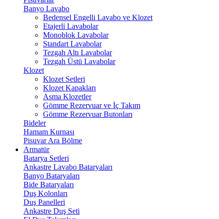
Banyo Lavabo
Bedensel Engelli Lavabo ve Klozet
Etajerli Lavabolar
Monoblok Lavabolar
Standart Lavabolar
Tezgah Altı Lavabolar
Tezgah Üstü Lavabolar
Klozet
Klozet Setleri
Klozet Kapakları
Asma Klozetler
Gömme Rezervuar ve İç Takım
Gömme Rezervuar Butonları
Bideler
Hamam Kurnası
Pisuvar Ara Bölme
Armatür
Batarya Setleri
Ankastre Lavabo Bataryaları
Banyo Bataryaları
Bide Bataryaları
Duş Kolonları
Duş Panelleri
Ankastre Duş Seti