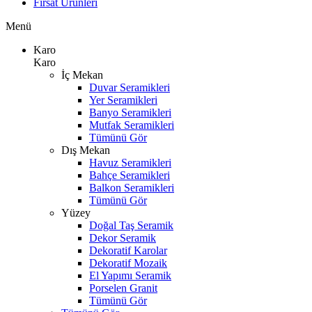
Fırsat Ürünleri
Menü
Karo
Karo
İç Mekan
Duvar Seramikleri
Yer Seramikleri
Banyo Seramikleri
Mutfak Seramikleri
Tümünü Gör
Dış Mekan
Havuz Seramikleri
Bahçe Seramikleri
Balkon Seramikleri
Tümünü Gör
Yüzey
Doğal Taş Seramik
Dekor Seramik
Dekoratif Karolar
Dekoratif Mozaik
El Yapımı Seramik
Porselen Granit
Tümünü Gör