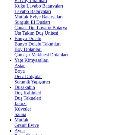
El Duş Takımları
Kuğu Lavabo Bataryaları
Lavabo Bataryaları
Mutfak Eviye Bataryaları
Sürgülü El Duşları
Çanak Tipi Lavabo Batarya
Üst Takım Duş Ünitesi
Banyo Dolabı
Banyo Dolabı Takımları
Boy Dolapları
Çamaşır Makinesi Dolapları
Yapı Kimyasalları
Astar
Boya
Derz Dolgular
Seramik Yapıştırıcı
Duşakabin
Duş Kabinleri
Duş Tekneleri
Jakuzi
Küvetler
Sauna
Mutfak
Granit Eviye
Ayna