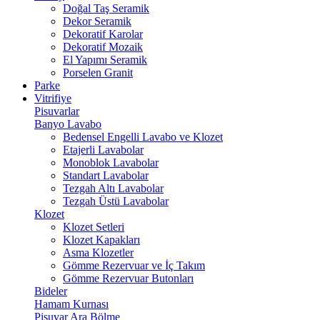
Doğal Taş Seramik
Dekor Seramik
Dekoratif Karolar
Dekoratif Mozaik
El Yapımı Seramik
Porselen Granit
Parke
Vitrifiye
Pisuvarlar
Banyo Lavabo
Bedensel Engelli Lavabo ve Klozet
Etajerli Lavabolar
Monoblok Lavabolar
Standart Lavabolar
Tezgah Altı Lavabolar
Tezgah Üstü Lavabolar
Klozet
Klozet Setleri
Klozet Kapakları
Asma Klozetler
Gömme Rezervuar ve İç Takım
Gömme Rezervuar Butonları
Bideler
Hamam Kurnası
Pisuvar Ara Bölme