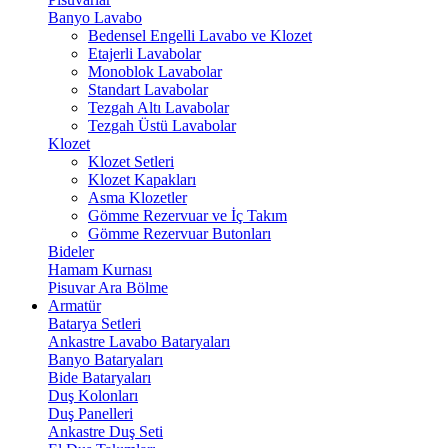
Banyo Lavabo
Bedensel Engelli Lavabo ve Klozet
Etajerli Lavabolar
Monoblok Lavabolar
Standart Lavabolar
Tezgah Altı Lavabolar
Tezgah Üstü Lavabolar
Klozet
Klozet Setleri
Klozet Kapakları
Asma Klozetler
Gömme Rezervuar ve İç Takım
Gömme Rezervuar Butonları
Bideler
Hamam Kurnası
Pisuvar Ara Bölme
Armatür
Batarya Setleri
Ankastre Lavabo Bataryaları
Banyo Bataryaları
Bide Bataryaları
Duş Kolonları
Duş Panelleri
Ankastre Duş Seti