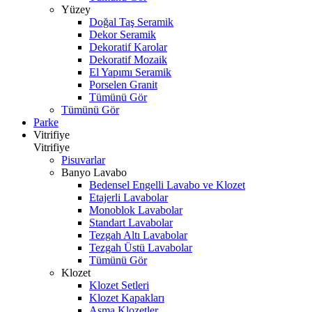
Yüzey
Doğal Taş Seramik
Dekor Seramik
Dekoratif Karolar
Dekoratif Mozaik
El Yapımı Seramik
Porselen Granit
Tümünü Gör
Tümünü Gör
Parke
Vitrifiye
Vitrifiye
Pisuvarlar
Banyo Lavabo
Bedensel Engelli Lavabo ve Klozet
Etajerli Lavabolar
Monoblok Lavabolar
Standart Lavabolar
Tezgah Altı Lavabolar
Tezgah Üstü Lavabolar
Tümünü Gör
Klozet
Klozet Setleri
Klozet Kapakları
Asma Klozetler