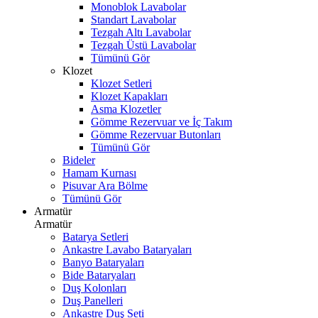
Monoblok Lavabolar
Standart Lavabolar
Tezgah Altı Lavabolar
Tezgah Üstü Lavabolar
Tümünü Gör
Klozet
Klozet Setleri
Klozet Kapakları
Asma Klozetler
Gömme Rezervuar ve İç Takım
Gömme Rezervuar Butonları
Tümünü Gör
Bideler
Hamam Kurnası
Pisuvar Ara Bölme
Tümünü Gör
Armatür
Armatür
Batarya Setleri
Ankastre Lavabo Bataryaları
Banyo Bataryaları
Bide Bataryaları
Duş Kolonları
Duş Panelleri
Ankastre Duş Seti