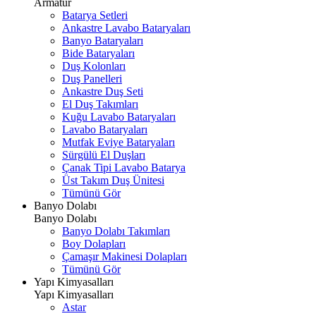
Armatür
Batarya Setleri
Ankastre Lavabo Bataryaları
Banyo Bataryaları
Bide Bataryaları
Duş Kolonları
Duş Panelleri
Ankastre Duş Seti
El Duş Takımları
Kuğu Lavabo Bataryaları
Lavabo Bataryaları
Mutfak Eviye Bataryaları
Sürgülü El Duşları
Çanak Tipi Lavabo Batarya
Üst Takım Duş Ünitesi
Tümünü Gör
Banyo Dolabı
Banyo Dolabı
Banyo Dolabı Takımları
Boy Dolapları
Çamaşır Makinesi Dolapları
Tümünü Gör
Yapı Kimyasalları
Yapı Kimyasalları
Astar