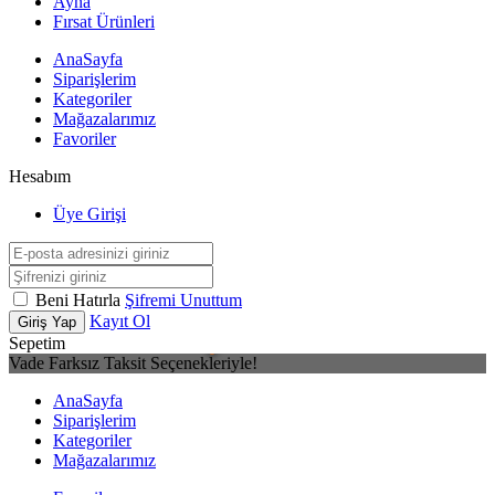
Ayna
Fırsat Ürünleri
AnaSayfa
Siparişlerim
Kategoriler
Mağazalarımız
Favoriler
Hesabım
Üye Girişi
Beni Hatırla
Şifremi Unuttum
Kayıt Ol
Giriş Yap
Sepetim
Vade Farksız Taksit Seçenekleriyle!
AnaSayfa
Siparişlerim
Kategoriler
Mağazalarımız