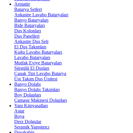
Armatür
Batarya Setleri
Ankastre Lavabo Bataryaları
Banyo Bataryaları
Bide Bataryaları
Duş Kolonları
Duş Panelleri
Ankastre Duş Seti
El Duş Takımları
Kuğu Lavabo Bataryaları
Lavabo Bataryaları
Mutfak Eviye Bataryaları
Sürgülü El Duşları
Çanak Tipi Lavabo Batarya
Üst Takım Duş Ünitesi
Banyo Dolabı
Banyo Dolabı Takımları
Boy Dolapları
Çamaşır Makinesi Dolapları
Yapı Kimyasalları
Astar
Boya
Derz Dolgular
Seramik Yapıştırıcı
Duşakabin