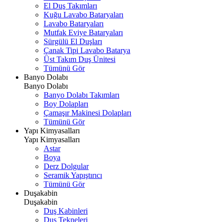
El Duş Takımları
Kuğu Lavabo Bataryaları
Lavabo Bataryaları
Mutfak Eviye Bataryaları
Sürgülü El Duşları
Çanak Tipi Lavabo Batarya
Üst Takım Duş Ünitesi
Tümünü Gör
Banyo Dolabı
Banyo Dolabı
Banyo Dolabı Takımları
Boy Dolapları
Çamaşır Makinesi Dolapları
Tümünü Gör
Yapı Kimyasalları
Yapı Kimyasalları
Astar
Boya
Derz Dolgular
Seramik Yapıştırıcı
Tümünü Gör
Duşakabin
Duşakabin
Duş Kabinleri
Duş Tekneleri