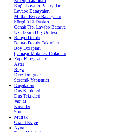
El Duş Takımları
Kuğu Lavabo Bataryaları
Lavabo Bataryaları
Mutfak Eviye Bataryaları
Sürgülü El Duşları
Çanak Tipi Lavabo Batarya
Üst Takım Duş Ünitesi
Banyo Dolabı
Banyo Dolabı Takımları
Boy Dolapları
Çamaşır Makinesi Dolapları
Yapı Kimyasalları
Astar
Boya
Derz Dolgular
Seramik Yapıştırıcı
Duşakabin
Duş Kabinleri
Duş Tekneleri
Jakuzi
Küvetler
Sauna
Mutfak
Granit Eviye
Ayna