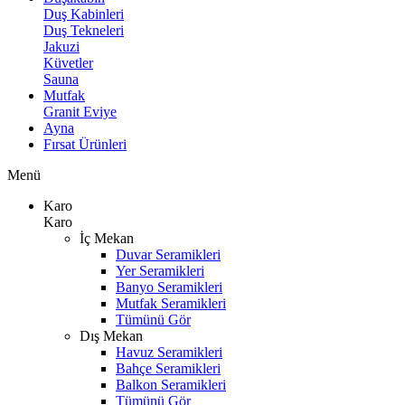
Duş Kabinleri
Duş Tekneleri
Jakuzi
Küvetler
Sauna
Mutfak
Granit Eviye
Ayna
Fırsat Ürünleri
Menü
Karo
Karo
İç Mekan
Duvar Seramikleri
Yer Seramikleri
Banyo Seramikleri
Mutfak Seramikleri
Tümünü Gör
Dış Mekan
Havuz Seramikleri
Bahçe Seramikleri
Balkon Seramikleri
Tümünü Gör