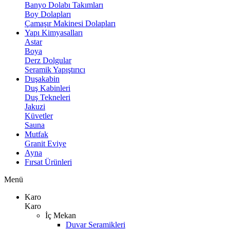
Banyo Dolabı Takımları
Boy Dolapları
Çamaşır Makinesi Dolapları
Yapı Kimyasalları
Astar
Boya
Derz Dolgular
Seramik Yapıştırıcı
Duşakabin
Duş Kabinleri
Duş Tekneleri
Jakuzi
Küvetler
Sauna
Mutfak
Granit Eviye
Ayna
Fırsat Ürünleri
Menü
Karo
Karo
İç Mekan
Duvar Seramikleri