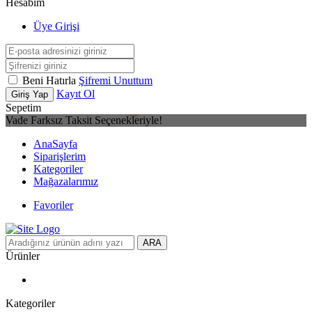
Hesabım
Üye Girişi
Beni Hatırla
Şifremi Unuttum
Kayıt Ol
Giriş Yap
Sepetim
Vade Farksız Taksit Seçenekleriyle!
AnaSayfa
Siparişlerim
Kategoriler
Mağazalarımız
Favoriler
ARA
Ürünler
Kategoriler