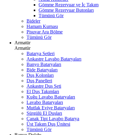
Gömme Rezervuar ve İç Takım
Gömme Rezervuar Butonları
Tümünü Gör
Bideler
Hamam Kurnası
Pisuvar Ara Bölme
Tümünü Gör
Armatür
Armatür
Batarya Setleri
Ankastre Lavabo Bataryaları
Banyo Bataryaları
Bide Bataryaları
Duş Kolonları
Duş Panelleri
Ankastre Duş Seti
El Duş Takımları
Kuğu Lavabo Bataryaları
Lavabo Bataryaları
Mutfak Eviye Bataryaları
Sürgülü El Duşları
Çanak Tipi Lavabo Batarya
Üst Takım Duş Ünitesi
Tümünü Gör
Banyo Dolabı