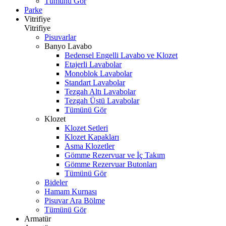
Tümünü Gör
Parke
Vitrifiye
Vitrifiye
Pisuvarlar
Banyo Lavabo
Bedensel Engelli Lavabo ve Klozet
Etajerli Lavabolar
Monoblok Lavabolar
Standart Lavabolar
Tezgah Altı Lavabolar
Tezgah Üstü Lavabolar
Tümünü Gör
Klozet
Klozet Setleri
Klozet Kapakları
Asma Klozetler
Gömme Rezervuar ve İç Takım
Gömme Rezervuar Butonları
Tümünü Gör
Bideler
Hamam Kurnası
Pisuvar Ara Bölme
Tümünü Gör
Armatür