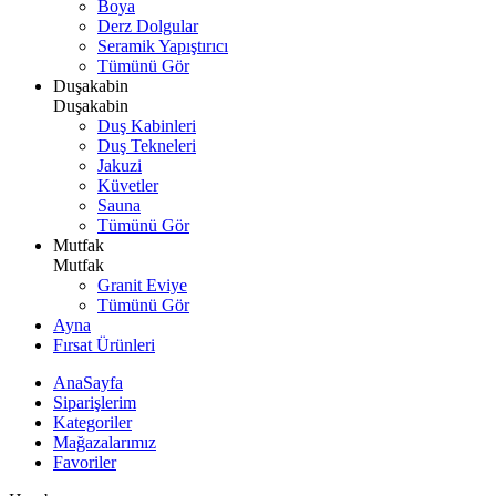
Boya
Derz Dolgular
Seramik Yapıştırıcı
Tümünü Gör
Duşakabin
Duşakabin
Duş Kabinleri
Duş Tekneleri
Jakuzi
Küvetler
Sauna
Tümünü Gör
Mutfak
Mutfak
Granit Eviye
Tümünü Gör
Ayna
Fırsat Ürünleri
AnaSayfa
Siparişlerim
Kategoriler
Mağazalarımız
Favoriler