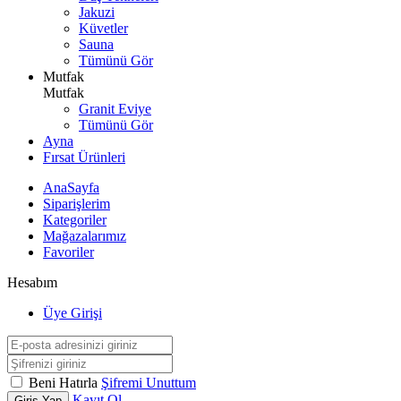
Jakuzi
Küvetler
Sauna
Tümünü Gör
Mutfak
Mutfak
Granit Eviye
Tümünü Gör
Ayna
Fırsat Ürünleri
AnaSayfa
Siparişlerim
Kategoriler
Mağazalarımız
Favoriler
Hesabım
Üye Girişi
Beni Hatırla
Şifremi Unuttum
Kayıt Ol
Giriş Yap