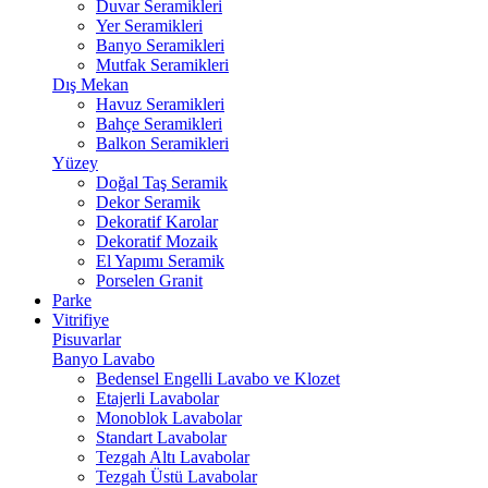
Duvar Seramikleri
Yer Seramikleri
Banyo Seramikleri
Mutfak Seramikleri
Dış Mekan
Havuz Seramikleri
Bahçe Seramikleri
Balkon Seramikleri
Yüzey
Doğal Taş Seramik
Dekor Seramik
Dekoratif Karolar
Dekoratif Mozaik
El Yapımı Seramik
Porselen Granit
Parke
Vitrifiye
Pisuvarlar
Banyo Lavabo
Bedensel Engelli Lavabo ve Klozet
Etajerli Lavabolar
Monoblok Lavabolar
Standart Lavabolar
Tezgah Altı Lavabolar
Tezgah Üstü Lavabolar