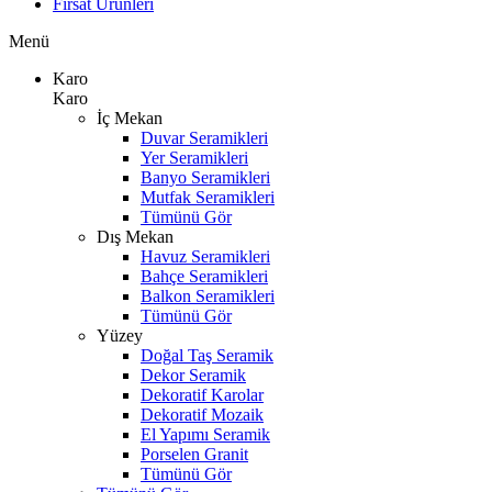
Fırsat Ürünleri
Menü
Karo
Karo
İç Mekan
Duvar Seramikleri
Yer Seramikleri
Banyo Seramikleri
Mutfak Seramikleri
Tümünü Gör
Dış Mekan
Havuz Seramikleri
Bahçe Seramikleri
Balkon Seramikleri
Tümünü Gör
Yüzey
Doğal Taş Seramik
Dekor Seramik
Dekoratif Karolar
Dekoratif Mozaik
El Yapımı Seramik
Porselen Granit
Tümünü Gör