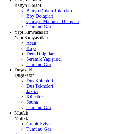
Banyo Dolabı
Banyo Dolabı Takımları
Boy Dolapları
Çamaşır Makinesi Dolapları
Tümünü Gör
Yapı Kimyasalları
Yapı Kimyasalları
Astar
Boya
Derz Dolgular
Seramik Yapıştırıcı
Tümünü Gör
Duşakabin
Duşakabin
Duş Kabinleri
Duş Tekneleri
Jakuzi
Küvetler
Sauna
Tümünü Gör
Mutfak
Mutfak
Granit Eviye
Tümünü Gör