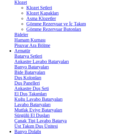
Klozet
Klozet Setleri
Klozet Kapakları
Asma Klozetler
Gömme Rezervuar ve İç Takım
Gömme Rezervuar Butonları
Bideler
Hamam Kurnası
Pisuvar Ara Bölme
Armatür
Batarya Setleri
Ankastre Lavabo Bataryaları
Banyo Bataryaları
Bide Bataryaları
Duş Kolonları
Duş Panelleri
Ankastre Duş Seti
El Duş Takımları
Kuğu Lavabo Bataryaları
Lavabo Bataryaları
Mutfak Eviye Bataryaları
Sürgülü El Duşları
Çanak Tipi Lavabo Batarya
Üst Takım Duş Ünitesi
Banyo Dolabı