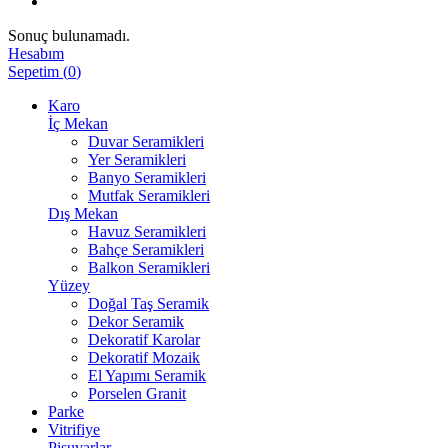
Sonuç bulunamadı.
Hesabım
Sepetim
(
0
)
Karo
İç Mekan
Duvar Seramikleri
Yer Seramikleri
Banyo Seramikleri
Mutfak Seramikleri
Dış Mekan
Havuz Seramikleri
Bahçe Seramikleri
Balkon Seramikleri
Yüzey
Doğal Taş Seramik
Dekor Seramik
Dekoratif Karolar
Dekoratif Mozaik
El Yapımı Seramik
Porselen Granit
Parke
Vitrifiye
Pisuvarlar