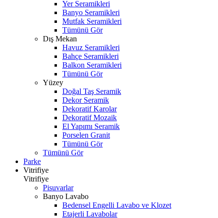
Yer Seramikleri
Banyo Seramikleri
Mutfak Seramikleri
Tümünü Gör
Dış Mekan
Havuz Seramikleri
Bahçe Seramikleri
Balkon Seramikleri
Tümünü Gör
Yüzey
Doğal Taş Seramik
Dekor Seramik
Dekoratif Karolar
Dekoratif Mozaik
El Yapımı Seramik
Porselen Granit
Tümünü Gör
Tümünü Gör
Parke
Vitrifiye
Vitrifiye
Pisuvarlar
Banyo Lavabo
Bedensel Engelli Lavabo ve Klozet
Etajerli Lavabolar