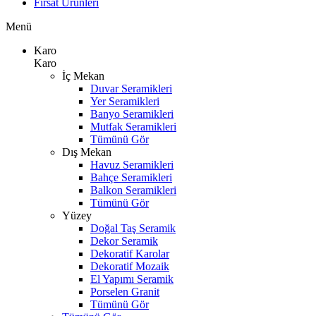
Fırsat Ürünleri
Menü
Karo
Karo
İç Mekan
Duvar Seramikleri
Yer Seramikleri
Banyo Seramikleri
Mutfak Seramikleri
Tümünü Gör
Dış Mekan
Havuz Seramikleri
Bahçe Seramikleri
Balkon Seramikleri
Tümünü Gör
Yüzey
Doğal Taş Seramik
Dekor Seramik
Dekoratif Karolar
Dekoratif Mozaik
El Yapımı Seramik
Porselen Granit
Tümünü Gör