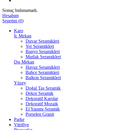
Sonuç bulunamadı.
Hesabım
Sepetim
(
0
)
Karo
İç Mekan
Duvar Seramikleri
Yer Seramikleri
Banyo Seramikleri
Mutfak Seramikleri
Dış Mekan
Havuz Seramikleri
Bahçe Seramikleri
Balkon Seramikleri
Yüzey
Doğal Taş Seramik
Dekor Seramik
Dekoratif Karolar
Dekoratif Mozaik
El Yapımı Seramik
Porselen Granit
Parke
Vitrifiye
Pisuvarlar