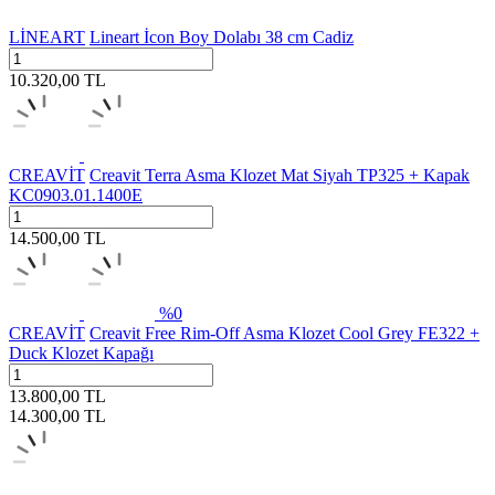
LİNEART
Lineart İcon Boy Dolabı 38 cm Cadiz
10.320,00
TL
CREAVİT
Creavit Terra Asma Klozet Mat Siyah TP325 + Kapak
KC0903.01.1400E
14.500,00
TL
%
0
CREAVİT
Creavit Free Rim-Off Asma Klozet Cool Grey FE322 +
Duck Klozet Kapağı
13.800,00
TL
14.300,00
TL