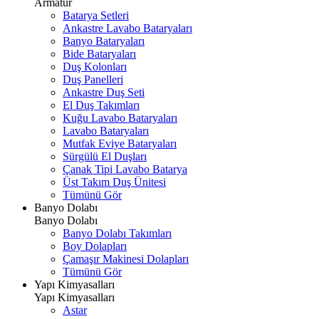
Armatür
Batarya Setleri
Ankastre Lavabo Bataryaları
Banyo Bataryaları
Bide Bataryaları
Duş Kolonları
Duş Panelleri
Ankastre Duş Seti
El Duş Takımları
Kuğu Lavabo Bataryaları
Lavabo Bataryaları
Mutfak Eviye Bataryaları
Sürgülü El Duşları
Çanak Tipi Lavabo Batarya
Üst Takım Duş Ünitesi
Tümünü Gör
Banyo Dolabı
Banyo Dolabı
Banyo Dolabı Takımları
Boy Dolapları
Çamaşır Makinesi Dolapları
Tümünü Gör
Yapı Kimyasalları
Yapı Kimyasalları
Astar