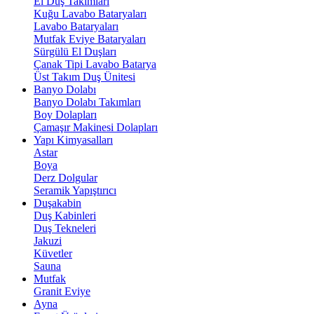
El Duş Takımları
Kuğu Lavabo Bataryaları
Lavabo Bataryaları
Mutfak Eviye Bataryaları
Sürgülü El Duşları
Çanak Tipi Lavabo Batarya
Üst Takım Duş Ünitesi
Banyo Dolabı
Banyo Dolabı Takımları
Boy Dolapları
Çamaşır Makinesi Dolapları
Yapı Kimyasalları
Astar
Boya
Derz Dolgular
Seramik Yapıştırıcı
Duşakabin
Duş Kabinleri
Duş Tekneleri
Jakuzi
Küvetler
Sauna
Mutfak
Granit Eviye
Ayna