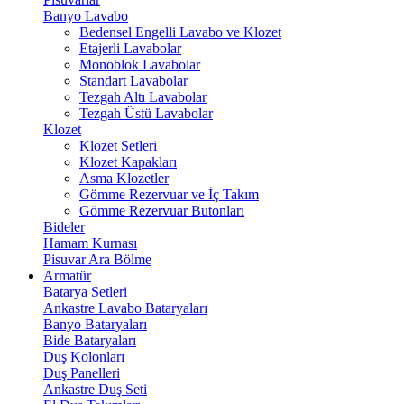
Banyo Lavabo
Bedensel Engelli Lavabo ve Klozet
Etajerli Lavabolar
Monoblok Lavabolar
Standart Lavabolar
Tezgah Altı Lavabolar
Tezgah Üstü Lavabolar
Klozet
Klozet Setleri
Klozet Kapakları
Asma Klozetler
Gömme Rezervuar ve İç Takım
Gömme Rezervuar Butonları
Bideler
Hamam Kurnası
Pisuvar Ara Bölme
Armatür
Batarya Setleri
Ankastre Lavabo Bataryaları
Banyo Bataryaları
Bide Bataryaları
Duş Kolonları
Duş Panelleri
Ankastre Duş Seti