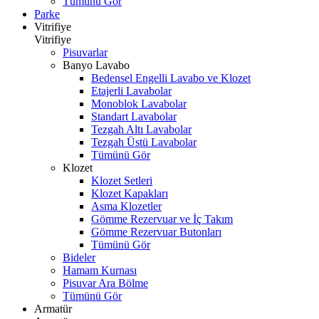
Tümünü Gör
Parke
Vitrifiye
Vitrifiye
Pisuvarlar
Banyo Lavabo
Bedensel Engelli Lavabo ve Klozet
Etajerli Lavabolar
Monoblok Lavabolar
Standart Lavabolar
Tezgah Altı Lavabolar
Tezgah Üstü Lavabolar
Tümünü Gör
Klozet
Klozet Setleri
Klozet Kapakları
Asma Klozetler
Gömme Rezervuar ve İç Takım
Gömme Rezervuar Butonları
Tümünü Gör
Bideler
Hamam Kurnası
Pisuvar Ara Bölme
Tümünü Gör
Armatür