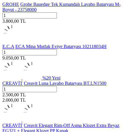
GROHE
Grohe Bauedge Tek Kumandalı Lavabo Bataryası M-
Boyut - 23758000
3.800,00
TL
E.C.A
ECA Mina Mutfak Eviye Bataryası 102118034H
9.050,00
TL
%
20
Yeni
CREAVİT
Creavit Luna Lavabo Bataryası BT.LN1500
2.500,00
TL
2.000,00
TL
CREAVİT
Creavit Elegant Rim-Off Asma Klozet Extra Beyaz
EG321 + Elegant Klozet PP Kapak