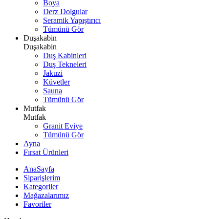
Boya
Derz Dolgular
Seramik Yapıştırıcı
Tümünü Gör
Duşakabin
Duşakabin
Duş Kabinleri
Duş Tekneleri
Jakuzi
Küvetler
Sauna
Tümünü Gör
Mutfak
Mutfak
Granit Eviye
Tümünü Gör
Ayna
Fırsat Ürünleri
AnaSayfa
Siparişlerim
Kategoriler
Mağazalarımız
Favoriler