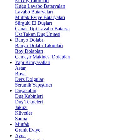
El Duş Takımları
Kuğu Lavabo Bataryaları
Lavabo Bataryaları
Mutfak Eviye Bataryaları
Sürgülü El Duşları
Çanak Tipi Lavabo Batarya
Üst Takım Duş Ünitesi
Banyo Dolabı
Banyo Dolabı Takımları
Boy Dolapları
Çamaşır Makinesi Dolapları
Yapı Kimyasalları
Astar
Boya
Derz Dolgular
Seramik Yapıştırıcı
Duşakabin
Duş Kabinleri
Duş Tekneleri
Jakuzi
Küvetler
Sauna
Mutfak
Granit Eviye
Ayna