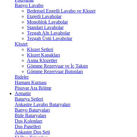
Banyo Lavabo
Bedensel Engelli Lavabo ve Klozet
Etajerli Lavabolar
Monoblok Lavabolar
Standart Lavabolar
Tezgah Altı Lavabolar
Tezgah Üstü Lavabolar
Klozet
Klozet Setleri
Klozet Kapakları
Asma Klozetler
Gömme Rezervuar ve İç Takım
Gömme Rezervuar Butonları
Bideler
Hamam Kurnası
Pisuvar Ara Bölme
Armatür
Batarya Setleri
Ankastre Lavabo Bataryaları
Banyo Bataryaları
Bide Bataryaları
Duş Kolonları
Duş Panelleri
Ankastre Duş Seti