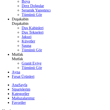
Boya
Derz Dolgular
Seramik Yapıştırıcı
Tümünü Gör
Duşakabin
Duşakabin
Duş Kabinleri
Duş Tekneleri
Jakuzi
Küvetler
Sauna
Tümünü Gör
Mutfak
Mutfak
Granit Eviye
Tümünü Gör
Ayna
Fırsat Ürünleri
AnaSayfa
Siparişlerim
Kategoriler
Mağazalarımız
Favoriler