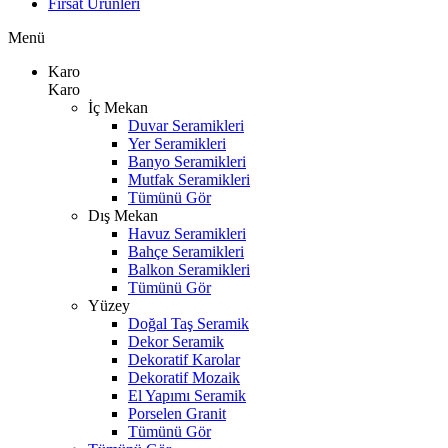
Fırsat Ürünleri
Menü
Karo
Karo
İç Mekan
Duvar Seramikleri
Yer Seramikleri
Banyo Seramikleri
Mutfak Seramikleri
Tümünü Gör
Dış Mekan
Havuz Seramikleri
Bahçe Seramikleri
Balkon Seramikleri
Tümünü Gör
Yüzey
Doğal Taş Seramik
Dekor Seramik
Dekoratif Karolar
Dekoratif Mozaik
El Yapımı Seramik
Porselen Granit
Tümünü Gör