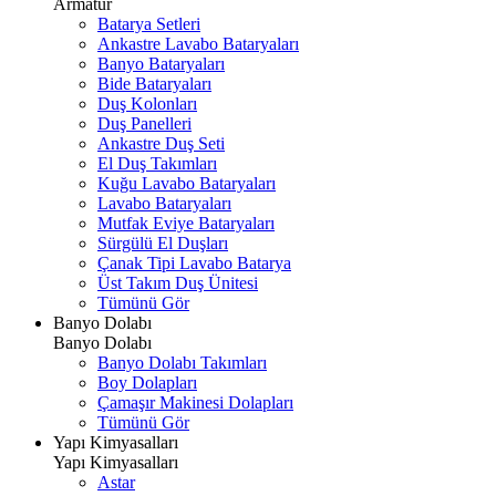
Armatür
Batarya Setleri
Ankastre Lavabo Bataryaları
Banyo Bataryaları
Bide Bataryaları
Duş Kolonları
Duş Panelleri
Ankastre Duş Seti
El Duş Takımları
Kuğu Lavabo Bataryaları
Lavabo Bataryaları
Mutfak Eviye Bataryaları
Sürgülü El Duşları
Çanak Tipi Lavabo Batarya
Üst Takım Duş Ünitesi
Tümünü Gör
Banyo Dolabı
Banyo Dolabı
Banyo Dolabı Takımları
Boy Dolapları
Çamaşır Makinesi Dolapları
Tümünü Gör
Yapı Kimyasalları
Yapı Kimyasalları
Astar