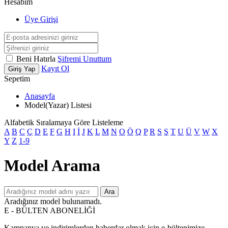
Hesabım
Üye Girişi
Beni Hatırla
Şifremi Unuttum
Kayıt Ol
Giriş Yap
Sepetim
Anasayfa
Model(Yazar) Listesi
Alfabetik Sıralamaya Göre Listeleme
A
B
C
Ç
D
E
F
G
H
I
İ
J
K
L
M
N
O
Ö
Q
P
R
S
Ş
T
U
Ü
V
W
X
Y
Z
1-9
Model Arama
Ara
Aradığınız model bulunamadı.
E - BÜLTEN ABONELİĞİ
Kampanya ve indirimlerden haberdar olmak için e-bültenimize