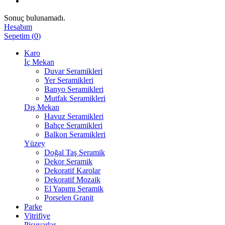
Sonuç bulunamadı.
Hesabım
Sepetim
(
0
)
Karo
İç Mekan
Duvar Seramikleri
Yer Seramikleri
Banyo Seramikleri
Mutfak Seramikleri
Dış Mekan
Havuz Seramikleri
Bahçe Seramikleri
Balkon Seramikleri
Yüzey
Doğal Taş Seramik
Dekor Seramik
Dekoratif Karolar
Dekoratif Mozaik
El Yapımı Seramik
Porselen Granit
Parke
Vitrifiye
Pisuvarlar