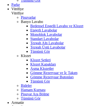
Tümünü Gör
Parke
Vitrifiye
Vitrifiye
Pisuvarlar
Banyo Lavabo
Bedensel Engelli Lavabo ve Klozet
Etajerli Lavabolar
Monoblok Lavabolar
Standart Lavabolar
Tezgah Altı Lavabolar
Tezgah Üstü Lavabolar
Tümünü Gör
Klozet
Klozet Setleri
Klozet Kapakları
Asma Klozetler
Gömme Rezervuar ve İç Takım
Gömme Rezervuar Butonları
Tümünü Gör
Bideler
Hamam Kurnası
Pisuvar Ara Bölme
Tümünü Gör
Armatür