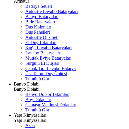
Armatür
Batarya Setleri
Ankastre Lavabo Bataryaları
Banyo Bataryaları
Bide Bataryaları
Duş Kolonları
Duş Panelleri
Ankastre Duş Seti
El Duş Takımları
Kuğu Lavabo Bataryaları
Lavabo Bataryaları
Mutfak Eviye Bataryaları
Sürgülü El Duşları
Çanak Tipi Lavabo Batarya
Üst Takım Duş Ünitesi
Tümünü Gör
Banyo Dolabı
Banyo Dolabı
Banyo Dolabı Takımları
Boy Dolapları
Çamaşır Makinesi Dolapları
Tümünü Gör
Yapı Kimyasalları
Yapı Kimyasalları
Astar