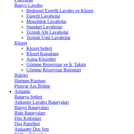
Banyo Lavabo
Bedensel Engelli Lavabo ve Klozet
Etajerli Lavabolar
Monoblok Lavabolar
Standart Lavabolar
Tezgah Altı Lavabolar
Tezgah Üstü Lavabolar
Klozet
Klozet Setleri
Klozet Kapakları
Asma Klozetler
Gömme Rezervuar ve İç Takım
Gömme Rezervuar Butonları
Bideler
Hamam Kurnası
Pisuvar Ara Bölme
Armatür
Batarya Setleri
Ankastre Lavabo Bataryaları
Banyo Bataryaları
Bide Bataryaları
Duş Kolonları
Duş Panelleri
Ankastre Duş Seti