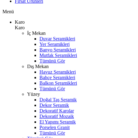
Fırsat Ürünleri
Menü
Karo
Karo
İç Mekan
Duvar Seramikleri
Yer Seramikleri
Banyo Seramikleri
Mutfak Seramikleri
Tümünü Gör
Dış Mekan
Havuz Seramikleri
Bahçe Seramikleri
Balkon Seramikleri
Tümünü Gör
Yüzey
Doğal Taş Seramik
Dekor Seramik
Dekoratif Karolar
Dekoratif Mozaik
El Yapımı Seramik
Porselen Granit
Tümünü Gör