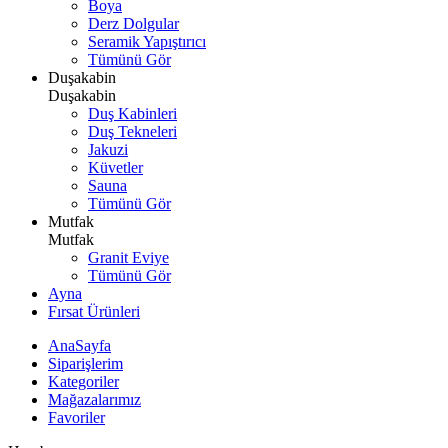
Boya
Derz Dolgular
Seramik Yapıştırıcı
Tümünü Gör
Duşakabin
Duşakabin
Duş Kabinleri
Duş Tekneleri
Jakuzi
Küvetler
Sauna
Tümünü Gör
Mutfak
Mutfak
Granit Eviye
Tümünü Gör
Ayna
Fırsat Ürünleri
AnaSayfa
Siparişlerim
Kategoriler
Mağazalarımız
Favoriler