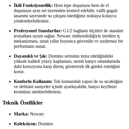
İkili Fonksiyonellik:
Hem tepe duşunuzu hem de el
duşunuzu aynı set üzerinden kontrol edebilir, valfli gagalı
tasarımı sayesinde su çıkışını istediğiniz noktaya kolayca
yönlendirebilirsiniz.
Profesyonel Standartlar:
G1/2 bağlantı ölçüleri ile standart
tesisatlara uyum sağlar. Newarc mühendisliğiyle üretilen iç
mekanizması, uzun yıllar boyunca güvenilir ve sızdırmaz bir
performans sunar.
Dayanıklı ve Şık:
Domino serisinin imza niteliğindeki
yüksek kaliteli yüzey kaplaması, nemli banyo ortamlarında
dahi korozyona karşı direnç göstererek ilk günkü estetiğini
korur.
Konforlu Kullanım:
Tek kumandalı yapısı ile su sıcaklığını
ve debisini saniyeler içinde ayarlayabilir, banyo keyfinizi
kesintisiz sürdürebilirsiniz.
Teknik Özellikler
Marka:
Newarc
Koleksiyon:
Domino