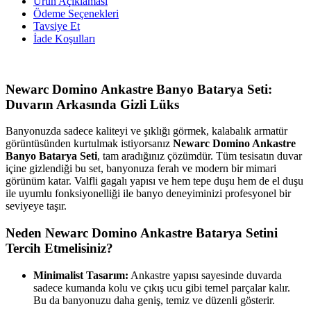
Ürün Açıklaması
Ödeme Seçenekleri
Tavsiye Et
İade Koşulları
Newarc Domino Ankastre Banyo Batarya Seti:
Duvarın Arkasında Gizli Lüks
Banyonuzda sadece kaliteyi ve şıklığı görmek, kalabalık armatür
görüntüsünden kurtulmak istiyorsanız
Newarc Domino Ankastre
Banyo Batarya Seti
, tam aradığınız çözümdür. Tüm tesisatın duvar
içine gizlendiği bu set, banyonuza ferah ve modern bir mimari
görünüm katar. Valfli gagalı yapısı ve hem tepe duşu hem de el duşu
ile uyumlu fonksiyonelliği ile banyo deneyiminizi profesyonel bir
seviyeye taşır.
Neden Newarc Domino Ankastre Batarya Setini
Tercih Etmelisiniz?
Minimalist Tasarım:
Ankastre yapısı sayesinde duvarda
sadece kumanda kolu ve çıkış ucu gibi temel parçalar kalır.
Bu da banyonuzu daha geniş, temiz ve düzenli gösterir.