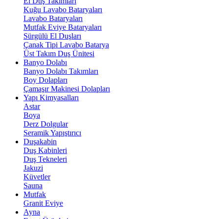
El Duş Takımları
Kuğu Lavabo Bataryaları
Lavabo Bataryaları
Mutfak Eviye Bataryaları
Sürgülü El Duşları
Çanak Tipi Lavabo Batarya
Üst Takım Duş Ünitesi
Banyo Dolabı
Banyo Dolabı Takımları
Boy Dolapları
Çamaşır Makinesi Dolapları
Yapı Kimyasalları
Astar
Boya
Derz Dolgular
Seramik Yapıştırıcı
Duşakabin
Duş Kabinleri
Duş Tekneleri
Jakuzi
Küvetler
Sauna
Mutfak
Granit Eviye
Ayna