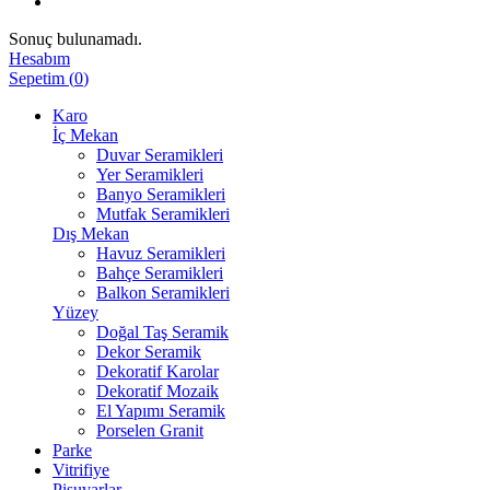
Sonuç bulunamadı.
Hesabım
Sepetim
(
0
)
Karo
İç Mekan
Duvar Seramikleri
Yer Seramikleri
Banyo Seramikleri
Mutfak Seramikleri
Dış Mekan
Havuz Seramikleri
Bahçe Seramikleri
Balkon Seramikleri
Yüzey
Doğal Taş Seramik
Dekor Seramik
Dekoratif Karolar
Dekoratif Mozaik
El Yapımı Seramik
Porselen Granit
Parke
Vitrifiye
Pisuvarlar