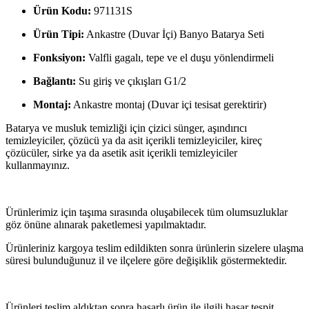
Ürün Kodu:
971131S
Ürün Tipi:
Ankastre (Duvar İçi) Banyo Batarya Seti
Fonksiyon:
Valfli gagalı, tepe ve el duşu yönlendirmeli
Bağlantı:
Su giriş ve çıkışları G1/2
Montaj:
Ankastre montaj (Duvar içi tesisat gerektirir)
Batarya ve musluk temizliği için çizici sünger, aşındırıcı
temizleyiciler, çözücü ya da asit içerikli temizleyiciler, kireç
çözücüler, sirke ya da asetik asit içerikli temizleyiciler
kullanmayınız.
Ürünlerimiz için taşıma sırasında oluşabilecek tüm olumsuzluklar
göz önüne alınarak paketlemesi yapılmaktadır.
Ürünleriniz kargoya teslim edildikten sonra ürünlerin sizelere ulaşma
süresi bulunduğunuz il ve ilçelere göre değişiklik göstermektedir.
Ürünleri teslim aldıktan sonra hasarlı ürün ile ilgili hasar tespit