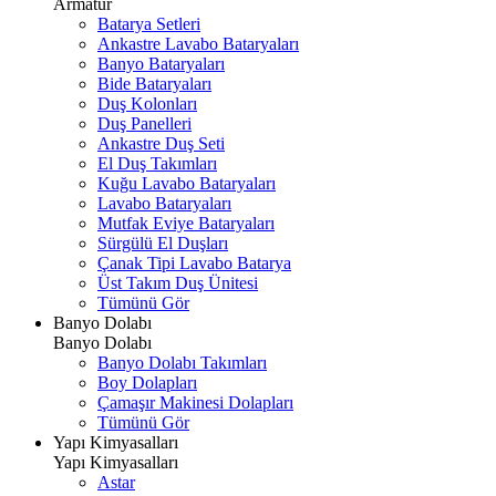
Armatür
Batarya Setleri
Ankastre Lavabo Bataryaları
Banyo Bataryaları
Bide Bataryaları
Duş Kolonları
Duş Panelleri
Ankastre Duş Seti
El Duş Takımları
Kuğu Lavabo Bataryaları
Lavabo Bataryaları
Mutfak Eviye Bataryaları
Sürgülü El Duşları
Çanak Tipi Lavabo Batarya
Üst Takım Duş Ünitesi
Tümünü Gör
Banyo Dolabı
Banyo Dolabı
Banyo Dolabı Takımları
Boy Dolapları
Çamaşır Makinesi Dolapları
Tümünü Gör
Yapı Kimyasalları
Yapı Kimyasalları
Astar