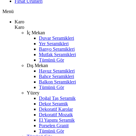
Fırsat Ürünleri
Menü
Karo
Karo
İç Mekan
Duvar Seramikleri
Yer Seramikleri
Banyo Seramikleri
Mutfak Seramikleri
Tümünü Gör
Dış Mekan
Havuz Seramikleri
Bahçe Seramikleri
Balkon Seramikleri
Tümünü Gör
Yüzey
Doğal Taş Seramik
Dekor Seramik
Dekoratif Karolar
Dekoratif Mozaik
El Yapımı Seramik
Porselen Granit
Tümünü Gör