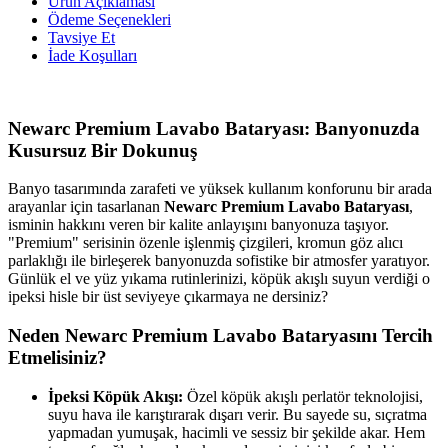
Ürün Açıklaması
Ödeme Seçenekleri
Tavsiye Et
İade Koşulları
Newarc Premium Lavabo Bataryası: Banyonuzda
Kusursuz Bir Dokunuş
Banyo tasarımında zarafeti ve yüksek kullanım konforunu bir arada
arayanlar için tasarlanan
Newarc Premium Lavabo Bataryası
,
isminin hakkını veren bir kalite anlayışını banyonuza taşıyor.
"Premium" serisinin özenle işlenmiş çizgileri, kromun göz alıcı
parlaklığı ile birleşerek banyonuzda sofistike bir atmosfer yaratıyor.
Günlük el ve yüz yıkama rutinlerinizi, köpük akışlı suyun verdiği o
ipeksi hisle bir üst seviyeye çıkarmaya ne dersiniz?
Neden Newarc Premium Lavabo Bataryasını Tercih
Etmelisiniz?
İpeksi Köpük Akışı:
Özel köpük akışlı perlatör teknolojisi,
suyu hava ile karıştırarak dışarı verir. Bu sayede su, sıçratma
yapmadan yumuşak, hacimli ve sessiz bir şekilde akar. Hem