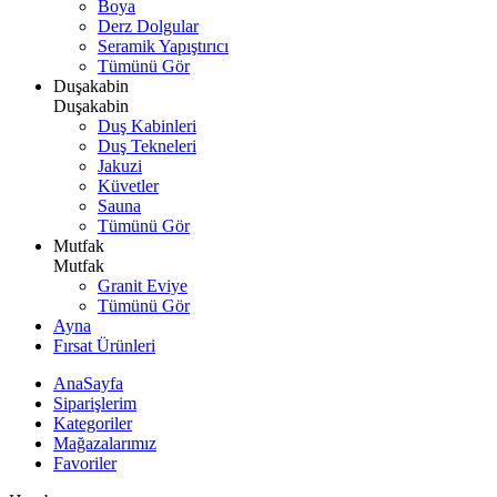
Boya
Derz Dolgular
Seramik Yapıştırıcı
Tümünü Gör
Duşakabin
Duşakabin
Duş Kabinleri
Duş Tekneleri
Jakuzi
Küvetler
Sauna
Tümünü Gör
Mutfak
Mutfak
Granit Eviye
Tümünü Gör
Ayna
Fırsat Ürünleri
AnaSayfa
Siparişlerim
Kategoriler
Mağazalarımız
Favoriler