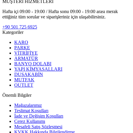
MÜŞTERİ HİZMETLERİ
Hafta içi 09:00 - 19:00 / Hafta sonu 09:00 - 19:00 arası merak
ettiğiniz tüm sorular ve siparişleriniz için ulaşabilirsiniz.
+90 501 725 6925
Kategoriler
KARO
PARKE
VİTRİFİYE
ARMATÜR
BANYO DOLABI
YAPI KİMYASALLARI
DUŞAKABİN
MUTFAK
OUTLET
Önemli Bilgiler
Mağazalarımız
Teslimat Koşulları
İade ve Değişim Koşulları
Çerez Kullanımı
Mesafeli Satış Sözleşmesi
KVKK Hakkında Bilgilendirme