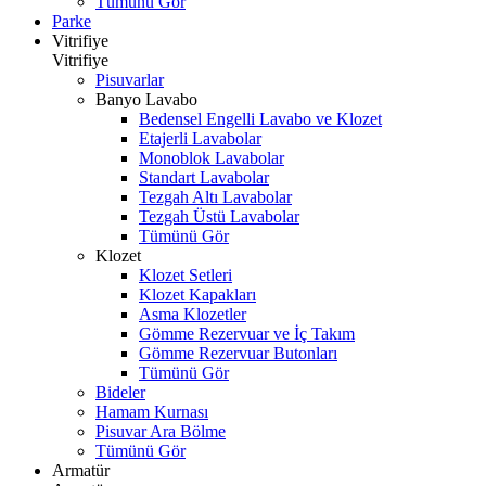
Tümünü Gör
Parke
Vitrifiye
Vitrifiye
Pisuvarlar
Banyo Lavabo
Bedensel Engelli Lavabo ve Klozet
Etajerli Lavabolar
Monoblok Lavabolar
Standart Lavabolar
Tezgah Altı Lavabolar
Tezgah Üstü Lavabolar
Tümünü Gör
Klozet
Klozet Setleri
Klozet Kapakları
Asma Klozetler
Gömme Rezervuar ve İç Takım
Gömme Rezervuar Butonları
Tümünü Gör
Bideler
Hamam Kurnası
Pisuvar Ara Bölme
Tümünü Gör
Armatür