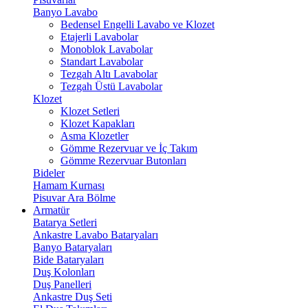
Banyo Lavabo
Bedensel Engelli Lavabo ve Klozet
Etajerli Lavabolar
Monoblok Lavabolar
Standart Lavabolar
Tezgah Altı Lavabolar
Tezgah Üstü Lavabolar
Klozet
Klozet Setleri
Klozet Kapakları
Asma Klozetler
Gömme Rezervuar ve İç Takım
Gömme Rezervuar Butonları
Bideler
Hamam Kurnası
Pisuvar Ara Bölme
Armatür
Batarya Setleri
Ankastre Lavabo Bataryaları
Banyo Bataryaları
Bide Bataryaları
Duş Kolonları
Duş Panelleri
Ankastre Duş Seti