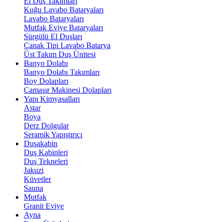
El Duş Takımları
Kuğu Lavabo Bataryaları
Lavabo Bataryaları
Mutfak Eviye Bataryaları
Sürgülü El Duşları
Çanak Tipi Lavabo Batarya
Üst Takım Duş Ünitesi
Banyo Dolabı
Banyo Dolabı Takımları
Boy Dolapları
Çamaşır Makinesi Dolapları
Yapı Kimyasalları
Astar
Boya
Derz Dolgular
Seramik Yapıştırıcı
Duşakabin
Duş Kabinleri
Duş Tekneleri
Jakuzi
Küvetler
Sauna
Mutfak
Granit Eviye
Ayna