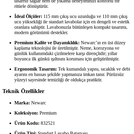
tasarruf sağlar hem de yıkama deneyiminizi konforlu bir
ritüele dönüştürür.
İdeal Ölçüler:
115 mm çıkış ucu uzunluğu ve 110 mm çıkış
ucu yüksekliği ile standart lavabolar için en dengeli ve estetik
oranlara sahiptir. Lavabonuzla bütünleşen kompakt tasarımı,
modern görünümü destekler.
Premium Kalite ve Dayanıklılık:
Newarc’ın en üst düzey
kaplama teknolojisi ile üretilmiştir. Neme, korozyona ve
günlük kullanımdaki çizilmelere karşı dirençlidir; yıllar
boyunca ilk günkü ışıltısını koruması için geliştirilmiştir.
Ergonomik Tasarım:
Tek kumandalı yapısı, sıcaklık ve debi
ayarını en hassas şekilde yapmanıza imkan tanır. Pürüzsüz
yüzeyi sayesinde temizliği de oldukça pratiktir.
Teknik Özellikler
Marka:
Newarc
Koleksiyon:
Premium
Ürün Kodu:
832521
Ürün Tipi:
Standart Lavabo Bataryası