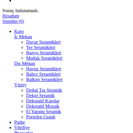
Sonuç bulunamadı.
Hesabım
Sepetim
(
0
)
Karo
İç Mekan
Duvar Seramikleri
Yer Seramikleri
Banyo Seramikleri
Mutfak Seramikleri
Dış Mekan
Havuz Seramikleri
Bahçe Seramikleri
Balkon Seramikleri
Yüzey
Doğal Taş Seramik
Dekor Seramik
Dekoratif Karolar
Dekoratif Mozaik
El Yapımı Seramik
Porselen Granit
Parke
Vitrifiye
Pisuvarlar