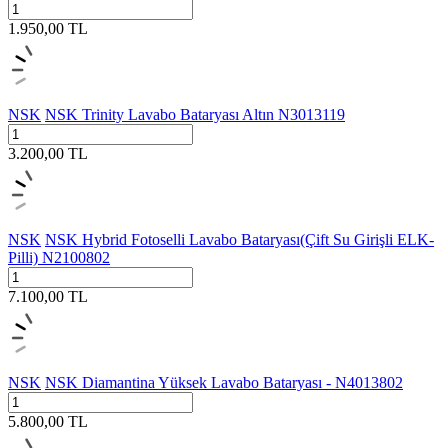
1.950,00
TL
NSK
NSK Trinity Lavabo Bataryası Altın N3013119
3.200,00
TL
NSK
NSK Hybrid Fotoselli Lavabo Bataryası(Çift Su Girişli ELK-
Pilli) N2100802
7.100,00
TL
NSK
NSK Diamantina Yüksek Lavabo Bataryası - N4013802
5.800,00
TL