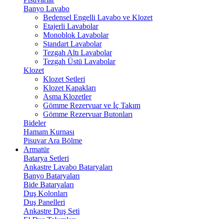
Banyo Lavabo
Bedensel Engelli Lavabo ve Klozet
Etajerli Lavabolar
Monoblok Lavabolar
Standart Lavabolar
Tezgah Altı Lavabolar
Tezgah Üstü Lavabolar
Klozet
Klozet Setleri
Klozet Kapakları
Asma Klozetler
Gömme Rezervuar ve İç Takım
Gömme Rezervuar Butonları
Bideler
Hamam Kurnası
Pisuvar Ara Bölme
Armatür
Batarya Setleri
Ankastre Lavabo Bataryaları
Banyo Bataryaları
Bide Bataryaları
Duş Kolonları
Duş Panelleri
Ankastre Duş Seti