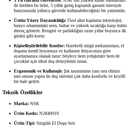
5 Yıl Garanti Güvencesi:
NSK’nın yüksek kalite standartları
ile üretilen bu ürün, 5 yıllık geniş kapsamlı garanti süresiyle
banyonuzda yıllarca güvenle kullanabileceğiniz bir yatırımdır.
Üstün Yüzey Dayanıklılığı:
Özel altın kaplama teknolojisi,
banyo ortamındaki nem, buhar ve yüksek sıcaklığa karşı üstün
direnç gösterir. Rengini ve parlaklığını uzun yıllar boyunca ilk
günkü gibi korur.
Kişiselleştirilebilir Konfor:
Hareketli sürgü mekanizması, el
duşunu kendi boyunuza ve kullanım ihtiyacınıza göre
ayarlamanıza olanak tanır; böylece hem yetişkinler hem de
çocuklar için ideal duş deneyimini sunar.
Ergonomik ve Kullanışlı:
Şık tasarımının yanı sıra elinize
tam oturan yapısı ile duş süresini çok daha konforlu ve keyifli
bir hale getirir.
Teknik Özellikler
Marka:
NSK
Ürün Kodu:
N2840919
Ürün Tipi:
Sürgülü El Duşu Seti