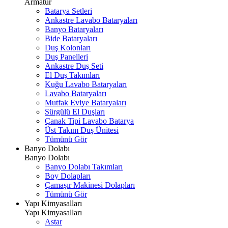
Armatür
Batarya Setleri
Ankastre Lavabo Bataryaları
Banyo Bataryaları
Bide Bataryaları
Duş Kolonları
Duş Panelleri
Ankastre Duş Seti
El Duş Takımları
Kuğu Lavabo Bataryaları
Lavabo Bataryaları
Mutfak Eviye Bataryaları
Sürgülü El Duşları
Çanak Tipi Lavabo Batarya
Üst Takım Duş Ünitesi
Tümünü Gör
Banyo Dolabı
Banyo Dolabı
Banyo Dolabı Takımları
Boy Dolapları
Çamaşır Makinesi Dolapları
Tümünü Gör
Yapı Kimyasalları
Yapı Kimyasalları
Astar