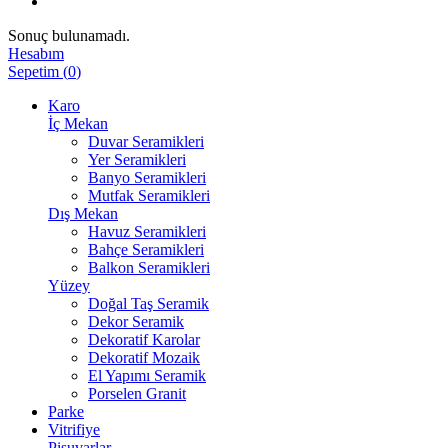
Sonuç bulunamadı.
Hesabım
Sepetim
(
0
)
Karo
İç Mekan
Duvar Seramikleri
Yer Seramikleri
Banyo Seramikleri
Mutfak Seramikleri
Dış Mekan
Havuz Seramikleri
Bahçe Seramikleri
Balkon Seramikleri
Yüzey
Doğal Taş Seramik
Dekor Seramik
Dekoratif Karolar
Dekoratif Mozaik
El Yapımı Seramik
Porselen Granit
Parke
Vitrifiye
Pisuvarlar