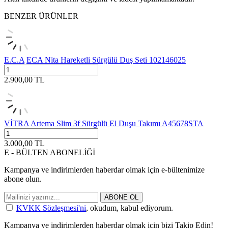
BENZER ÜRÜNLER
E.C.A
ECA Nita Hareketli Sürgülü Duş Seti 102146025
2.900,00
TL
VİTRA
Artema Slim 3f Sürgülü El Duşu Takımı A45678STA
3.000,00
TL
E - BÜLTEN ABONELİĞİ
Kampanya ve indirimlerden haberdar olmak için e-bültenimize
abone olun.
ABONE OL
KVKK Sözleşmesi'ni
, okudum, kabul ediyorum.
Kampanya ve indirimlerden haberdar olmak için bizi Takip Edin!