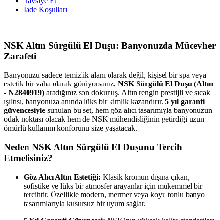
Tavsiye Et
İade Koşulları
NSK Altın Sürgülü El Duşu: Banyonuzda Mücevher
Zarafeti
Banyonuzu sadece temizlik alanı olarak değil, kişisel bir spa veya
estetik bir vaha olarak görüyorsanız,
NSK Sürgülü El Duşu (Altın
- N2840919)
aradığınız son dokunuş. Altın rengin prestijli ve sıcak
ışıltısı, banyonuza anında lüks bir kimlik kazandırır.
5 yıl garanti
güvencesiyle
sunulan bu set, hem göz alıcı tasarımıyla banyonuzun
odak noktası olacak hem de NSK mühendisliğinin getirdiği uzun
ömürlü kullanım konforunu size yaşatacak.
Neden NSK Altın Sürgülü El Duşunu Tercih
Etmelisiniz?
Göz Alıcı Altın Estetiği:
Klasik kromun dışına çıkan,
sofistike ve lüks bir atmosfer arayanlar için mükemmel bir
tercihtir. Özellikle modern, mermer veya koyu tonlu banyo
tasarımlarıyla kusursuz bir uyum sağlar.