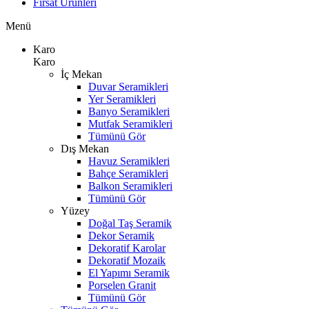
Fırsat Ürünleri
Menü
Karo
Karo
İç Mekan
Duvar Seramikleri
Yer Seramikleri
Banyo Seramikleri
Mutfak Seramikleri
Tümünü Gör
Dış Mekan
Havuz Seramikleri
Bahçe Seramikleri
Balkon Seramikleri
Tümünü Gör
Yüzey
Doğal Taş Seramik
Dekor Seramik
Dekoratif Karolar
Dekoratif Mozaik
El Yapımı Seramik
Porselen Granit
Tümünü Gör