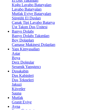
El Duş Takımları
Kuğu Lavabo Bataryaları
Lavabo Bataryaları
Mutfak Eviye Bataryaları
Sürgülü El Duşları
Çanak Tipi Lavabo Batarya
Üst Takım Duş Ünitesi
Banyo Dolabı
Banyo Dolabı Takımları
Boy Dolapları
Çamaşır Makinesi Dolapları
Yapı Kimyasalları
Astar
Boya
Derz Dolgular
Seramik Yapıştırıcı
Duşakabin
Duş Kabinleri
Duş Tekneleri
Jakuzi
Küvetler
Sauna
Mutfak
Granit Eviye
Ayna