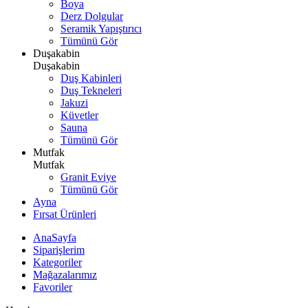
Boya
Derz Dolgular
Seramik Yapıştırıcı
Tümünü Gör
Duşakabin
Duşakabin
Duş Kabinleri
Duş Tekneleri
Jakuzi
Küvetler
Sauna
Tümünü Gör
Mutfak
Mutfak
Granit Eviye
Tümünü Gör
Ayna
Fırsat Ürünleri
AnaSayfa
Siparişlerim
Kategoriler
Mağazalarımız
Favoriler