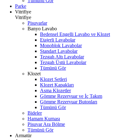
Tümünü Gör
Parke
Vitrifiye
Vitrifiye
Pisuvarlar
Banyo Lavabo
Bedensel Engelli Lavabo ve Klozet
Etajerli Lavabolar
Monoblok Lavabolar
Standart Lavabolar
Tezgah Altı Lavabolar
Tezgah Üstü Lavabolar
Tümünü Gör
Klozet
Klozet Setleri
Klozet Kapakları
Asma Klozetler
Gömme Rezervuar ve İç Takım
Gömme Rezervuar Butonları
Tümünü Gör
Bideler
Hamam Kurnası
Pisuvar Ara Bölme
Tümünü Gör
Armatür