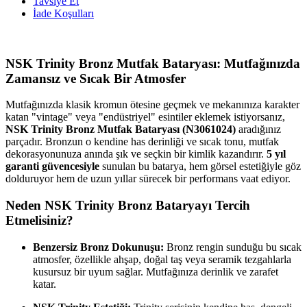
Tavsiye Et
İade Koşulları
NSK Trinity Bronz Mutfak Bataryası: Mutfağınızda
Zamansız ve Sıcak Bir Atmosfer
Mutfağınızda klasik kromun ötesine geçmek ve mekanınıza karakter
katan "vintage" veya "endüstriyel" esintiler eklemek istiyorsanız,
NSK Trinity Bronz Mutfak Bataryası (N3061024)
aradığınız
parçadır. Bronzun o kendine has derinliği ve sıcak tonu, mutfak
dekorasyonunuza anında şık ve seçkin bir kimlik kazandırır.
5 yıl
garanti güvencesiyle
sunulan bu batarya, hem görsel estetiğiyle göz
dolduruyor hem de uzun yıllar sürecek bir performans vaat ediyor.
Neden NSK Trinity Bronz Bataryayı Tercih
Etmelisiniz?
Benzersiz Bronz Dokunuşu:
Bronz rengin sunduğu bu sıcak
atmosfer, özellikle ahşap, doğal taş veya seramik tezgahlarla
kusursuz bir uyum sağlar. Mutfağınıza derinlik ve zarafet
katar.