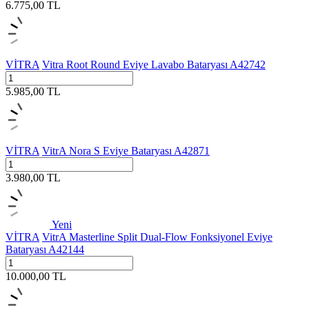
6.775,00
TL
VİTRA
Vitra Root Round Eviye Lavabo Bataryası A42742
5.985,00
TL
VİTRA
VitrA Nora S Eviye Bataryası A42871
3.980,00
TL
Yeni
VİTRA
VitrA Masterline Split Dual-Flow Fonksiyonel Eviye
Bataryası A42144
10.000,00
TL