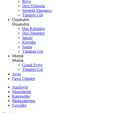
Boya
Derz Dolgular
Seramik Yapıştırıcı
Tümünü Gör
Duşakabin
Duşakabin
Duş Kabinleri
Duş Tekneleri
Jakuzi
Küvetler
Sauna
Tümünü Gör
Mutfak
Mutfak
Granit Eviye
Tümünü Gör
Ayna
Fırsat Ürünleri
AnaSayfa
Siparişlerim
Kategoriler
Mağazalarımız
Favoriler