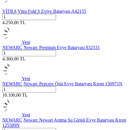
VİTRA
Vitra Fold S Eviye Bataryası A42155
4.250,00
TL
Yeni
NEWARC
Newarc Premium Evye Bataryası 832531
4.360,00
TL
Yeni
NEWARC
Newarc Pencere Önü Evye Bataryası Krom 150971N
10.100,00
TL
Yeni
NEWARC
Newarc Newart Arıtma Su Girişli Evye Bataryası Krom
125589N