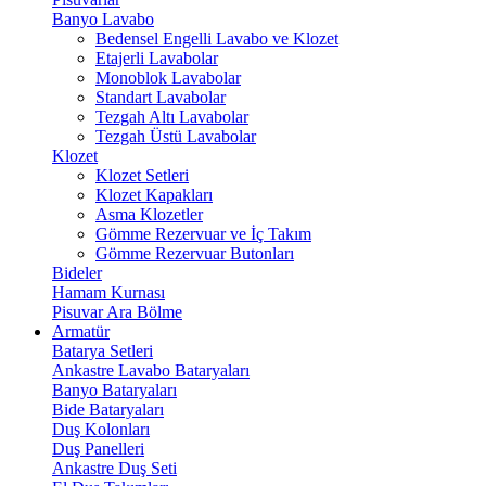
Banyo Lavabo
Bedensel Engelli Lavabo ve Klozet
Etajerli Lavabolar
Monoblok Lavabolar
Standart Lavabolar
Tezgah Altı Lavabolar
Tezgah Üstü Lavabolar
Klozet
Klozet Setleri
Klozet Kapakları
Asma Klozetler
Gömme Rezervuar ve İç Takım
Gömme Rezervuar Butonları
Bideler
Hamam Kurnası
Pisuvar Ara Bölme
Armatür
Batarya Setleri
Ankastre Lavabo Bataryaları
Banyo Bataryaları
Bide Bataryaları
Duş Kolonları
Duş Panelleri
Ankastre Duş Seti