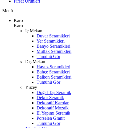
Fırsat Ürünleri
Menü
Karo
Karo
İç Mekan
Duvar Seramikleri
Yer Seramikleri
Banyo Seramikleri
Mutfak Seramikleri
Tümünü Gör
Dış Mekan
Havuz Seramikleri
Bahçe Seramikleri
Balkon Seramikleri
Tümünü Gör
Yüzey
Doğal Taş Seramik
Dekor Seramik
Dekoratif Karolar
Dekoratif Mozaik
El Yapımı Seramik
Porselen Granit
Tümünü Gör