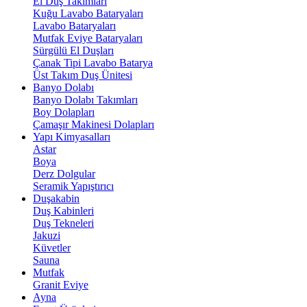
El Duş Takımları
Kuğu Lavabo Bataryaları
Lavabo Bataryaları
Mutfak Eviye Bataryaları
Sürgülü El Duşları
Çanak Tipi Lavabo Batarya
Üst Takım Duş Ünitesi
Banyo Dolabı
Banyo Dolabı Takımları
Boy Dolapları
Çamaşır Makinesi Dolapları
Yapı Kimyasalları
Astar
Boya
Derz Dolgular
Seramik Yapıştırıcı
Duşakabin
Duş Kabinleri
Duş Tekneleri
Jakuzi
Küvetler
Sauna
Mutfak
Granit Eviye
Ayna