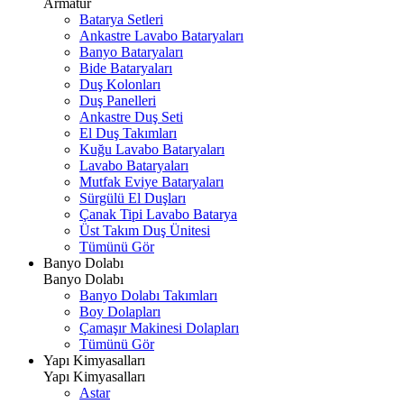
Armatür
Batarya Setleri
Ankastre Lavabo Bataryaları
Banyo Bataryaları
Bide Bataryaları
Duş Kolonları
Duş Panelleri
Ankastre Duş Seti
El Duş Takımları
Kuğu Lavabo Bataryaları
Lavabo Bataryaları
Mutfak Eviye Bataryaları
Sürgülü El Duşları
Çanak Tipi Lavabo Batarya
Üst Takım Duş Ünitesi
Tümünü Gör
Banyo Dolabı
Banyo Dolabı
Banyo Dolabı Takımları
Boy Dolapları
Çamaşır Makinesi Dolapları
Tümünü Gör
Yapı Kimyasalları
Yapı Kimyasalları
Astar