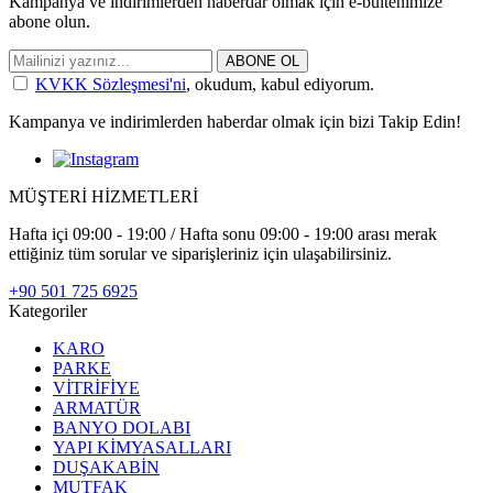
Kampanya ve indirimlerden haberdar olmak için e-bültenimize
abone olun.
ABONE OL
KVKK Sözleşmesi'ni
, okudum, kabul ediyorum.
Kampanya ve indirimlerden haberdar olmak için bizi Takip Edin!
MÜŞTERİ HİZMETLERİ
Hafta içi 09:00 - 19:00 / Hafta sonu 09:00 - 19:00 arası merak
ettiğiniz tüm sorular ve siparişleriniz için ulaşabilirsiniz.
+90 501 725 6925
Kategoriler
KARO
PARKE
VİTRİFİYE
ARMATÜR
BANYO DOLABI
YAPI KİMYASALLARI
DUŞAKABİN
MUTFAK