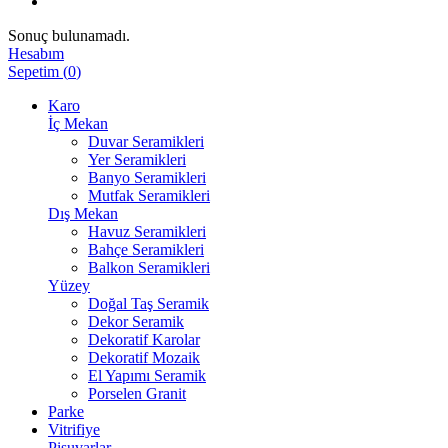
Sonuç bulunamadı.
Hesabım
Sepetim
(
0
)
Karo
İç Mekan
Duvar Seramikleri
Yer Seramikleri
Banyo Seramikleri
Mutfak Seramikleri
Dış Mekan
Havuz Seramikleri
Bahçe Seramikleri
Balkon Seramikleri
Yüzey
Doğal Taş Seramik
Dekor Seramik
Dekoratif Karolar
Dekoratif Mozaik
El Yapımı Seramik
Porselen Granit
Parke
Vitrifiye
Pisuvarlar