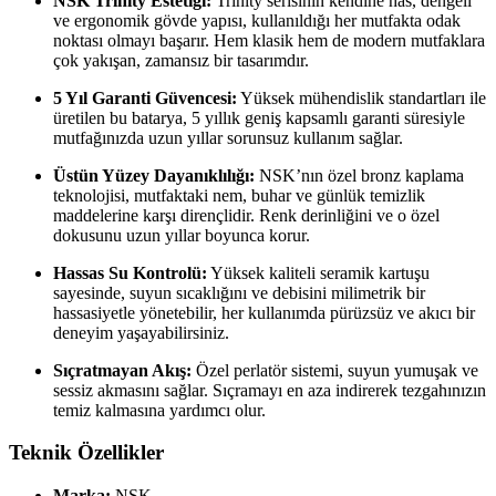
NSK Trinity Estetiği:
Trinity serisinin kendine has, dengeli
ve ergonomik gövde yapısı, kullanıldığı her mutfakta odak
noktası olmayı başarır. Hem klasik hem de modern mutfaklara
çok yakışan, zamansız bir tasarımdır.
5 Yıl Garanti Güvencesi:
Yüksek mühendislik standartları ile
üretilen bu batarya, 5 yıllık geniş kapsamlı garanti süresiyle
mutfağınızda uzun yıllar sorunsuz kullanım sağlar.
Üstün Yüzey Dayanıklılığı:
NSK’nın özel bronz kaplama
teknolojisi, mutfaktaki nem, buhar ve günlük temizlik
maddelerine karşı dirençlidir. Renk derinliğini ve o özel
dokusunu uzun yıllar boyunca korur.
Hassas Su Kontrolü:
Yüksek kaliteli seramik kartuşu
sayesinde, suyun sıcaklığını ve debisini milimetrik bir
hassasiyetle yönetebilir, her kullanımda pürüzsüz ve akıcı bir
deneyim yaşayabilirsiniz.
Sıçratmayan Akış:
Özel perlatör sistemi, suyun yumuşak ve
sessiz akmasını sağlar. Sıçramayı en aza indirerek tezgahınızın
temiz kalmasına yardımcı olur.
Teknik Özellikler
Marka:
NSK