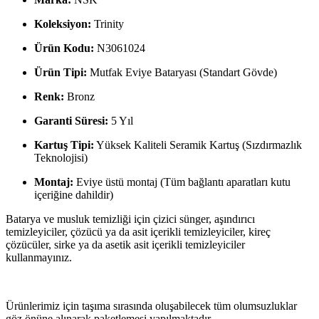
Koleksiyon:
Trinity
Ürün Kodu:
N3061024
Ürün Tipi:
Mutfak Eviye Bataryası (Standart Gövde)
Renk:
Bronz
Garanti Süresi:
5 Yıl
Kartuş Tipi:
Yüksek Kaliteli Seramik Kartuş (Sızdırmazlık
Teknolojisi)
Montaj:
Eviye üstü montaj (Tüm bağlantı aparatları kutu
içeriğine dahildir)
Batarya ve musluk temizliği için çizici sünger, aşındırıcı
temizleyiciler, çözücü ya da asit içerikli temizleyiciler, kireç
çözücüler, sirke ya da asetik asit içerikli temizleyiciler
kullanmayınız.
Ürünlerimiz için taşıma sırasında oluşabilecek tüm olumsuzluklar
göz önüne alınarak paketlemesi yapılmaktadır.