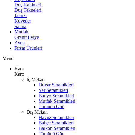
Duş Kabinleri
Duş Tekneleri
Jakuzi
Küvetler
Sauna
Mutfak
Granit Eviye
Ayna
Fırsat Ürünleri
Menü
Karo
Karo
İç Mekan
Duvar Seramikleri
Yer Seramikleri
Banyo Seramikleri
Mutfak Seramikleri
Tümünü Gör
Dış Mekan
Havuz Seramikleri
Bahçe Seramikleri
Balkon Seramikleri
Tümünü Gör