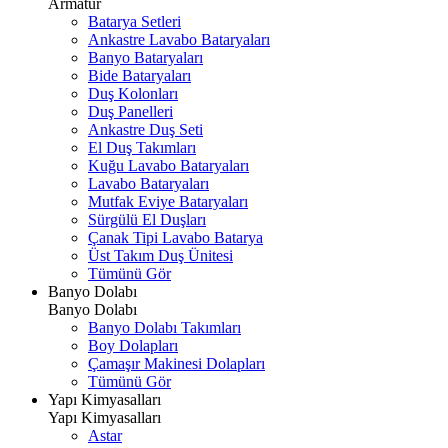
Armatür
Batarya Setleri
Ankastre Lavabo Bataryaları
Banyo Bataryaları
Bide Bataryaları
Duş Kolonları
Duş Panelleri
Ankastre Duş Seti
El Duş Takımları
Kuğu Lavabo Bataryaları
Lavabo Bataryaları
Mutfak Eviye Bataryaları
Sürgülü El Duşları
Çanak Tipi Lavabo Batarya
Üst Takım Duş Ünitesi
Tümünü Gör
Banyo Dolabı
Banyo Dolabı
Banyo Dolabı Takımları
Boy Dolapları
Çamaşır Makinesi Dolapları
Tümünü Gör
Yapı Kimyasalları
Yapı Kimyasalları
Astar