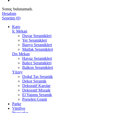
Sonuç bulunamadı.
Hesabım
Sepetim
(
0
)
Karo
İç Mekan
Duvar Seramikleri
Yer Seramikleri
Banyo Seramikleri
Mutfak Seramikleri
Dış Mekan
Havuz Seramikleri
Bahçe Seramikleri
Balkon Seramikleri
Yüzey
Doğal Taş Seramik
Dekor Seramik
Dekoratif Karolar
Dekoratif Mozaik
El Yapımı Seramik
Porselen Granit
Parke
Vitrifiye
Pisuvarlar