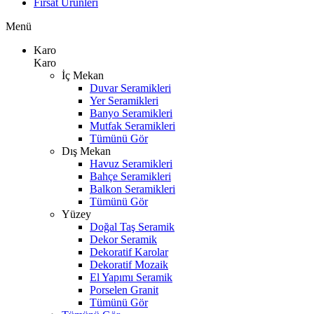
Fırsat Ürünleri
Menü
Karo
Karo
İç Mekan
Duvar Seramikleri
Yer Seramikleri
Banyo Seramikleri
Mutfak Seramikleri
Tümünü Gör
Dış Mekan
Havuz Seramikleri
Bahçe Seramikleri
Balkon Seramikleri
Tümünü Gör
Yüzey
Doğal Taş Seramik
Dekor Seramik
Dekoratif Karolar
Dekoratif Mozaik
El Yapımı Seramik
Porselen Granit
Tümünü Gör