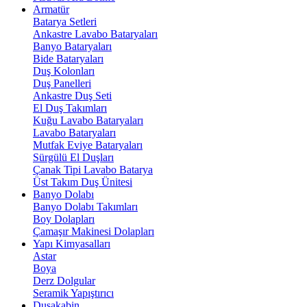
Armatür
Batarya Setleri
Ankastre Lavabo Bataryaları
Banyo Bataryaları
Bide Bataryaları
Duş Kolonları
Duş Panelleri
Ankastre Duş Seti
El Duş Takımları
Kuğu Lavabo Bataryaları
Lavabo Bataryaları
Mutfak Eviye Bataryaları
Sürgülü El Duşları
Çanak Tipi Lavabo Batarya
Üst Takım Duş Ünitesi
Banyo Dolabı
Banyo Dolabı Takımları
Boy Dolapları
Çamaşır Makinesi Dolapları
Yapı Kimyasalları
Astar
Boya
Derz Dolgular
Seramik Yapıştırıcı
Duşakabin