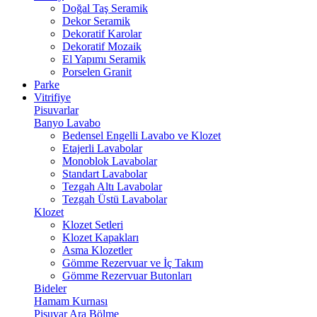
Doğal Taş Seramik
Dekor Seramik
Dekoratif Karolar
Dekoratif Mozaik
El Yapımı Seramik
Porselen Granit
Parke
Vitrifiye
Pisuvarlar
Banyo Lavabo
Bedensel Engelli Lavabo ve Klozet
Etajerli Lavabolar
Monoblok Lavabolar
Standart Lavabolar
Tezgah Altı Lavabolar
Tezgah Üstü Lavabolar
Klozet
Klozet Setleri
Klozet Kapakları
Asma Klozetler
Gömme Rezervuar ve İç Takım
Gömme Rezervuar Butonları
Bideler
Hamam Kurnası
Pisuvar Ara Bölme