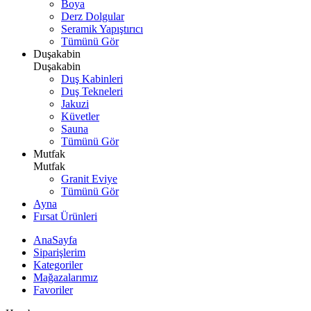
Boya
Derz Dolgular
Seramik Yapıştırıcı
Tümünü Gör
Duşakabin
Duşakabin
Duş Kabinleri
Duş Tekneleri
Jakuzi
Küvetler
Sauna
Tümünü Gör
Mutfak
Mutfak
Granit Eviye
Tümünü Gör
Ayna
Fırsat Ürünleri
AnaSayfa
Siparişlerim
Kategoriler
Mağazalarımız
Favoriler