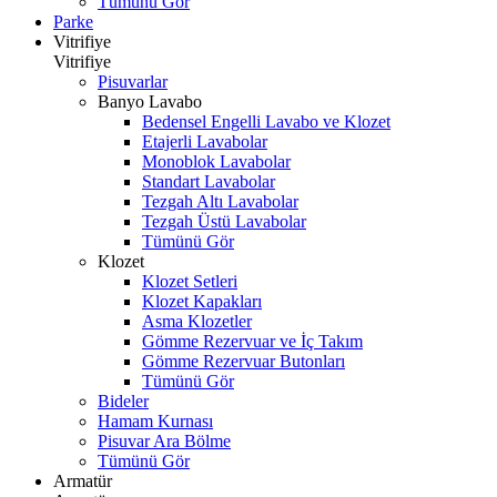
Tümünü Gör
Parke
Vitrifiye
Vitrifiye
Pisuvarlar
Banyo Lavabo
Bedensel Engelli Lavabo ve Klozet
Etajerli Lavabolar
Monoblok Lavabolar
Standart Lavabolar
Tezgah Altı Lavabolar
Tezgah Üstü Lavabolar
Tümünü Gör
Klozet
Klozet Setleri
Klozet Kapakları
Asma Klozetler
Gömme Rezervuar ve İç Takım
Gömme Rezervuar Butonları
Tümünü Gör
Bideler
Hamam Kurnası
Pisuvar Ara Bölme
Tümünü Gör
Armatür