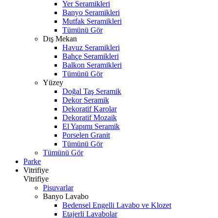
Yer Seramikleri
Banyo Seramikleri
Mutfak Seramikleri
Tümünü Gör
Dış Mekan
Havuz Seramikleri
Bahçe Seramikleri
Balkon Seramikleri
Tümünü Gör
Yüzey
Doğal Taş Seramik
Dekor Seramik
Dekoratif Karolar
Dekoratif Mozaik
El Yapımı Seramik
Porselen Granit
Tümünü Gör
Tümünü Gör
Parke
Vitrifiye
Vitrifiye
Pisuvarlar
Banyo Lavabo
Bedensel Engelli Lavabo ve Klozet
Etajerli Lavabolar