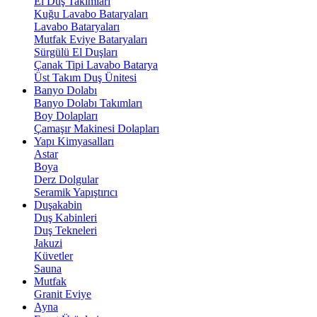
El Duş Takımları
Kuğu Lavabo Bataryaları
Lavabo Bataryaları
Mutfak Eviye Bataryaları
Sürgülü El Duşları
Çanak Tipi Lavabo Batarya
Üst Takım Duş Ünitesi
Banyo Dolabı
Banyo Dolabı Takımları
Boy Dolapları
Çamaşır Makinesi Dolapları
Yapı Kimyasalları
Astar
Boya
Derz Dolgular
Seramik Yapıştırıcı
Duşakabin
Duş Kabinleri
Duş Tekneleri
Jakuzi
Küvetler
Sauna
Mutfak
Granit Eviye
Ayna