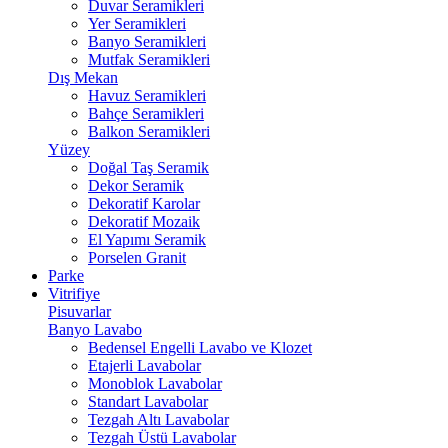
Duvar Seramikleri
Yer Seramikleri
Banyo Seramikleri
Mutfak Seramikleri
Dış Mekan
Havuz Seramikleri
Bahçe Seramikleri
Balkon Seramikleri
Yüzey
Doğal Taş Seramik
Dekor Seramik
Dekoratif Karolar
Dekoratif Mozaik
El Yapımı Seramik
Porselen Granit
Parke
Vitrifiye
Pisuvarlar
Banyo Lavabo
Bedensel Engelli Lavabo ve Klozet
Etajerli Lavabolar
Monoblok Lavabolar
Standart Lavabolar
Tezgah Altı Lavabolar
Tezgah Üstü Lavabolar