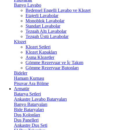
Banyo Lavabo
Bedensel Engelli Lavabo ve Klozet
Etajerli Lavabolar
Monoblok Lavabolar
Standart Lavabolar
Tezgah Altı Lavabolar
Tezgah Üstü Lavabolar
Klozet
Klozet Setleri
Klozet Kapakları
Asma Klozetler
Gömme Rezervuar ve İç Takım
Gömme Rezervuar Butonları
Bideler
Hamam Kurnası
Pisuvar Ara Bölme
Armatür
Batarya Setleri
Ankastre Lavabo Bataryaları
Banyo Bataryaları
Bide Bataryaları
Duş Kolonları
Duş Panelleri
Ankastre Duş Seti