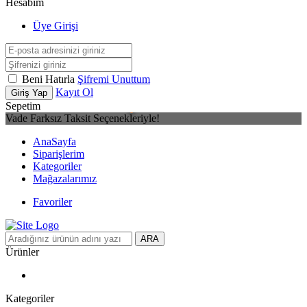
Hesabım
Üye Girişi
Beni Hatırla
Şifremi Unuttum
Kayıt Ol
Giriş Yap
Sepetim
Vade Farksız Taksit Seçenekleriyle!
AnaSayfa
Siparişlerim
Kategoriler
Mağazalarımız
Favoriler
ARA
Ürünler
Kategoriler