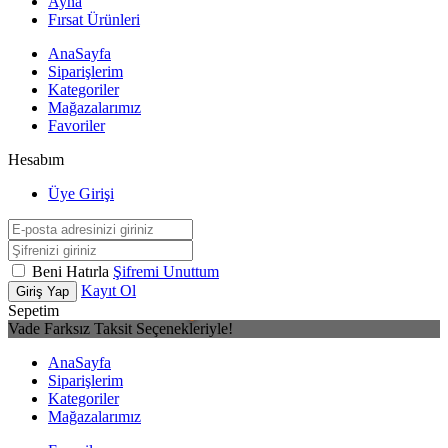
Ayna
Fırsat Ürünleri
AnaSayfa
Siparişlerim
Kategoriler
Mağazalarımız
Favoriler
Hesabım
Üye Girişi
Beni Hatırla
Şifremi Unuttum
Kayıt Ol
Giriş Yap
Sepetim
Vade Farksız Taksit Seçenekleriyle!
AnaSayfa
Siparişlerim
Kategoriler
Mağazalarımız