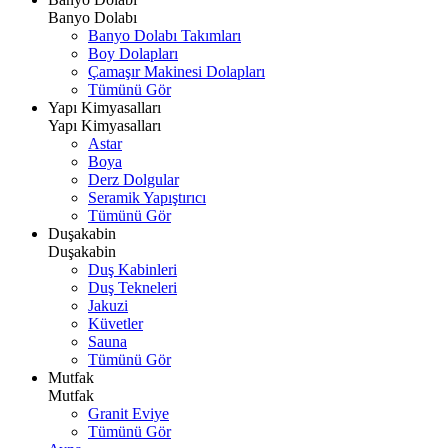
Banyo Dolabı
Banyo Dolabı Takımları
Boy Dolapları
Çamaşır Makinesi Dolapları
Tümünü Gör
Yapı Kimyasalları
Yapı Kimyasalları
Astar
Boya
Derz Dolgular
Seramik Yapıştırıcı
Tümünü Gör
Duşakabin
Duşakabin
Duş Kabinleri
Duş Tekneleri
Jakuzi
Küvetler
Sauna
Tümünü Gör
Mutfak
Mutfak
Granit Eviye
Tümünü Gör