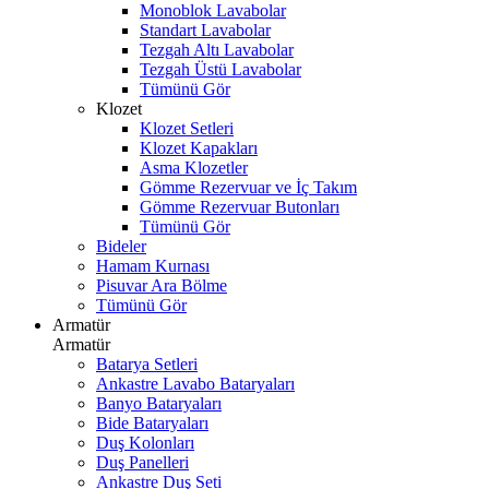
Monoblok Lavabolar
Standart Lavabolar
Tezgah Altı Lavabolar
Tezgah Üstü Lavabolar
Tümünü Gör
Klozet
Klozet Setleri
Klozet Kapakları
Asma Klozetler
Gömme Rezervuar ve İç Takım
Gömme Rezervuar Butonları
Tümünü Gör
Bideler
Hamam Kurnası
Pisuvar Ara Bölme
Tümünü Gör
Armatür
Armatür
Batarya Setleri
Ankastre Lavabo Bataryaları
Banyo Bataryaları
Bide Bataryaları
Duş Kolonları
Duş Panelleri
Ankastre Duş Seti