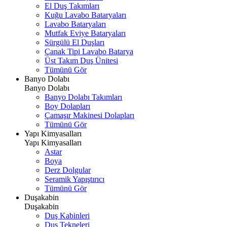
El Duş Takımları
Kuğu Lavabo Bataryaları
Lavabo Bataryaları
Mutfak Eviye Bataryaları
Sürgülü El Duşları
Çanak Tipi Lavabo Batarya
Üst Takım Duş Ünitesi
Tümünü Gör
Banyo Dolabı
Banyo Dolabı
Banyo Dolabı Takımları
Boy Dolapları
Çamaşır Makinesi Dolapları
Tümünü Gör
Yapı Kimyasalları
Yapı Kimyasalları
Astar
Boya
Derz Dolgular
Seramik Yapıştırıcı
Tümünü Gör
Duşakabin
Duşakabin
Duş Kabinleri
Duş Tekneleri