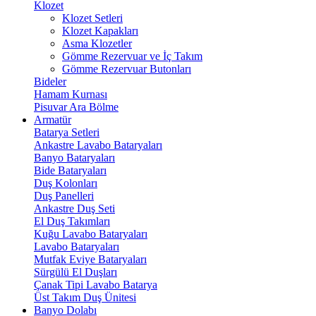
Klozet
Klozet Setleri
Klozet Kapakları
Asma Klozetler
Gömme Rezervuar ve İç Takım
Gömme Rezervuar Butonları
Bideler
Hamam Kurnası
Pisuvar Ara Bölme
Armatür
Batarya Setleri
Ankastre Lavabo Bataryaları
Banyo Bataryaları
Bide Bataryaları
Duş Kolonları
Duş Panelleri
Ankastre Duş Seti
El Duş Takımları
Kuğu Lavabo Bataryaları
Lavabo Bataryaları
Mutfak Eviye Bataryaları
Sürgülü El Duşları
Çanak Tipi Lavabo Batarya
Üst Takım Duş Ünitesi
Banyo Dolabı