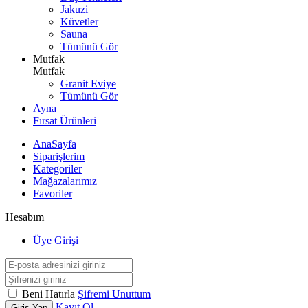
Jakuzi
Küvetler
Sauna
Tümünü Gör
Mutfak
Mutfak
Granit Eviye
Tümünü Gör
Ayna
Fırsat Ürünleri
AnaSayfa
Siparişlerim
Kategoriler
Mağazalarımız
Favoriler
Hesabım
Üye Girişi
Beni Hatırla
Şifremi Unuttum
Kayıt Ol
Giriş Yap