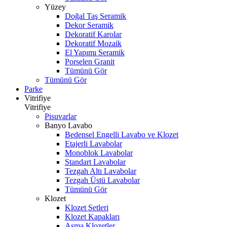
Yüzey
Doğal Taş Seramik
Dekor Seramik
Dekoratif Karolar
Dekoratif Mozaik
El Yapımı Seramik
Porselen Granit
Tümünü Gör
Tümünü Gör
Parke
Vitrifiye
Vitrifiye
Pisuvarlar
Banyo Lavabo
Bedensel Engelli Lavabo ve Klozet
Etajerli Lavabolar
Monoblok Lavabolar
Standart Lavabolar
Tezgah Altı Lavabolar
Tezgah Üstü Lavabolar
Tümünü Gör
Klozet
Klozet Setleri
Klozet Kapakları
Asma Klozetler