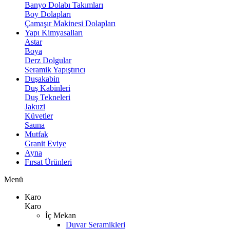
Banyo Dolabı Takımları
Boy Dolapları
Çamaşır Makinesi Dolapları
Yapı Kimyasalları
Astar
Boya
Derz Dolgular
Seramik Yapıştırıcı
Duşakabin
Duş Kabinleri
Duş Tekneleri
Jakuzi
Küvetler
Sauna
Mutfak
Granit Eviye
Ayna
Fırsat Ürünleri
Menü
Karo
Karo
İç Mekan
Duvar Seramikleri