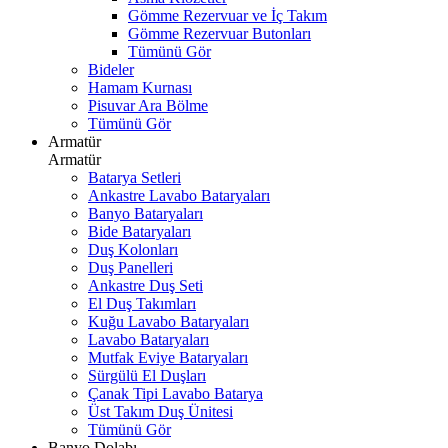
Gömme Rezervuar ve İç Takım
Gömme Rezervuar Butonları
Tümünü Gör
Bideler
Hamam Kurnası
Pisuvar Ara Bölme
Tümünü Gör
Armatür
Armatür
Batarya Setleri
Ankastre Lavabo Bataryaları
Banyo Bataryaları
Bide Bataryaları
Duş Kolonları
Duş Panelleri
Ankastre Duş Seti
El Duş Takımları
Kuğu Lavabo Bataryaları
Lavabo Bataryaları
Mutfak Eviye Bataryaları
Sürgülü El Duşları
Çanak Tipi Lavabo Batarya
Üst Takım Duş Ünitesi
Tümünü Gör
Banyo Dolabı