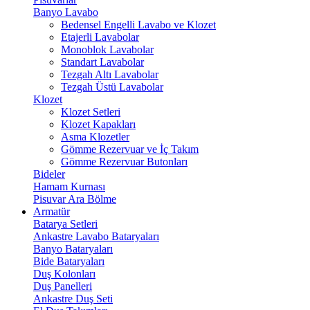
Banyo Lavabo
Bedensel Engelli Lavabo ve Klozet
Etajerli Lavabolar
Monoblok Lavabolar
Standart Lavabolar
Tezgah Altı Lavabolar
Tezgah Üstü Lavabolar
Klozet
Klozet Setleri
Klozet Kapakları
Asma Klozetler
Gömme Rezervuar ve İç Takım
Gömme Rezervuar Butonları
Bideler
Hamam Kurnası
Pisuvar Ara Bölme
Armatür
Batarya Setleri
Ankastre Lavabo Bataryaları
Banyo Bataryaları
Bide Bataryaları
Duş Kolonları
Duş Panelleri
Ankastre Duş Seti