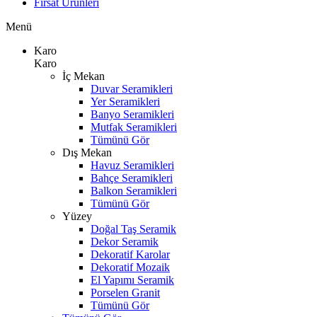
Fırsat Ürünleri
Menü
Karo
Karo
İç Mekan
Duvar Seramikleri
Yer Seramikleri
Banyo Seramikleri
Mutfak Seramikleri
Tümünü Gör
Dış Mekan
Havuz Seramikleri
Bahçe Seramikleri
Balkon Seramikleri
Tümünü Gör
Yüzey
Doğal Taş Seramik
Dekor Seramik
Dekoratif Karolar
Dekoratif Mozaik
El Yapımı Seramik
Porselen Granit
Tümünü Gör