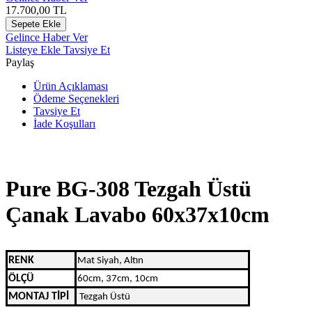
17.700,00
TL
Sepete Ekle
Gelince Haber Ver
Listeye Ekle
Tavsiye Et
Paylaş
Ürün Açıklaması
Ödeme Seçenekleri
Tavsiye Et
İade Koşulları
Pure BG-308 Tezgah Üstü
Çanak Lavabo 60x37x10cm
RENK
Mat Siyah, Altın
ÖLÇÜ
60cm, 37cm, 10cm
MONTAJ TİPİ
Tezgah Üstü