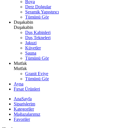
Boya
Derz Dolgular
Seramik Yapıştırıcı
Tümünü Gör
Duşakabin
Duşakabin
Duş Kabinleri
Duş Tekneleri
Jakuzi
Küvetler
Sauna
Tümünü Gör
Mutfak
Mutfak
Granit Eviye
Tümünü Gör
Ayna
Fırsat Ürünleri
AnaSayfa
Siparişlerim
Kategoriler
Mağazalarımız
Favoriler