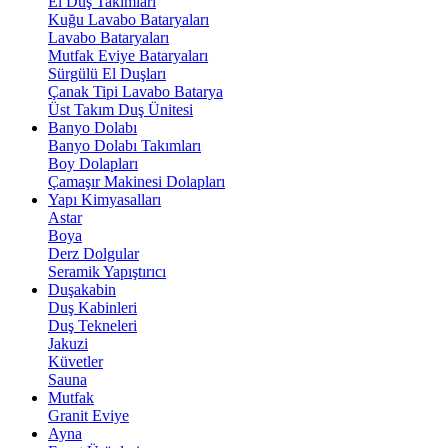
El Duş Takımları
Kuğu Lavabo Bataryaları
Lavabo Bataryaları
Mutfak Eviye Bataryaları
Sürgülü El Duşları
Çanak Tipi Lavabo Batarya
Üst Takım Duş Ünitesi
Banyo Dolabı
Banyo Dolabı Takımları
Boy Dolapları
Çamaşır Makinesi Dolapları
Yapı Kimyasalları
Astar
Boya
Derz Dolgular
Seramik Yapıştırıcı
Duşakabin
Duş Kabinleri
Duş Tekneleri
Jakuzi
Küvetler
Sauna
Mutfak
Granit Eviye
Ayna