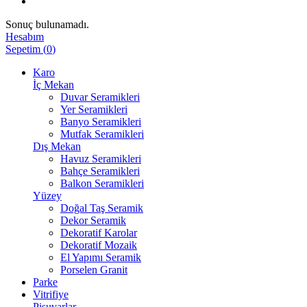
Sonuç bulunamadı.
Hesabım
Sepetim
(
0
)
Karo
İç Mekan
Duvar Seramikleri
Yer Seramikleri
Banyo Seramikleri
Mutfak Seramikleri
Dış Mekan
Havuz Seramikleri
Bahçe Seramikleri
Balkon Seramikleri
Yüzey
Doğal Taş Seramik
Dekor Seramik
Dekoratif Karolar
Dekoratif Mozaik
El Yapımı Seramik
Porselen Granit
Parke
Vitrifiye
Pisuvarlar