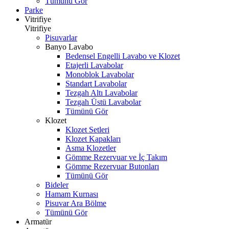
Tümünü Gör
Parke
Vitrifiye
Vitrifiye
Pisuvarlar
Banyo Lavabo
Bedensel Engelli Lavabo ve Klozet
Etajerli Lavabolar
Monoblok Lavabolar
Standart Lavabolar
Tezgah Altı Lavabolar
Tezgah Üstü Lavabolar
Tümünü Gör
Klozet
Klozet Setleri
Klozet Kapakları
Asma Klozetler
Gömme Rezervuar ve İç Takım
Gömme Rezervuar Butonları
Tümünü Gör
Bideler
Hamam Kurnası
Pisuvar Ara Bölme
Tümünü Gör
Armatür