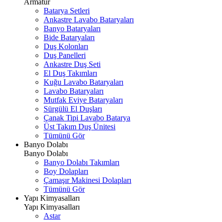
Armatür
Batarya Setleri
Ankastre Lavabo Bataryaları
Banyo Bataryaları
Bide Bataryaları
Duş Kolonları
Duş Panelleri
Ankastre Duş Seti
El Duş Takımları
Kuğu Lavabo Bataryaları
Lavabo Bataryaları
Mutfak Eviye Bataryaları
Sürgülü El Duşları
Çanak Tipi Lavabo Batarya
Üst Takım Duş Ünitesi
Tümünü Gör
Banyo Dolabı
Banyo Dolabı
Banyo Dolabı Takımları
Boy Dolapları
Çamaşır Makinesi Dolapları
Tümünü Gör
Yapı Kimyasalları
Yapı Kimyasalları
Astar