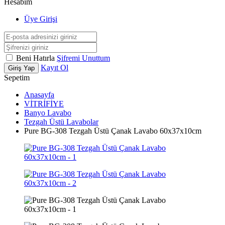
Hesabım
Üye Girişi
Beni Hatırla
Şifremi Unuttum
Kayıt Ol
Giriş Yap
Sepetim
Anasayfa
VİTRİFİYE
Banyo Lavabo
Tezgah Üstü Lavabolar
Pure BG-308 Tezgah Üstü Çanak Lavabo 60x37x10cm