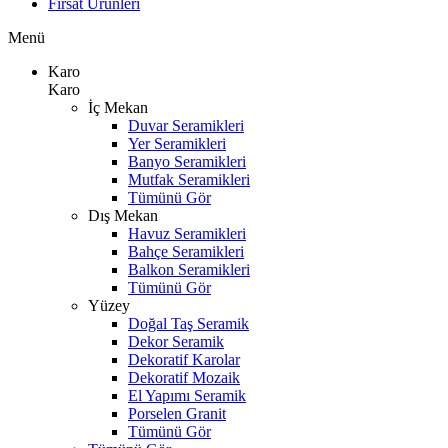
Fırsat Ürünleri
Menü
Karo
Karo
İç Mekan
Duvar Seramikleri
Yer Seramikleri
Banyo Seramikleri
Mutfak Seramikleri
Tümünü Gör
Dış Mekan
Havuz Seramikleri
Bahçe Seramikleri
Balkon Seramikleri
Tümünü Gör
Yüzey
Doğal Taş Seramik
Dekor Seramik
Dekoratif Karolar
Dekoratif Mozaik
El Yapımı Seramik
Porselen Granit
Tümünü Gör