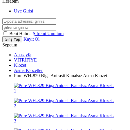
Hesabım
Üye Girişi
Beni Hatırla
Şifremi Unuttum
Kayıt Ol
Giriş Yap
Sepetim
Anasayfa
VİTRİFİYE
Klozet
Asma Klozetler
Pure WH-829 Biga Antrasit Kanalsız Asma Klozet