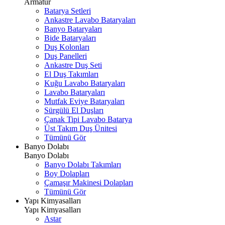
Armatür
Batarya Setleri
Ankastre Lavabo Bataryaları
Banyo Bataryaları
Bide Bataryaları
Duş Kolonları
Duş Panelleri
Ankastre Duş Seti
El Duş Takımları
Kuğu Lavabo Bataryaları
Lavabo Bataryaları
Mutfak Eviye Bataryaları
Sürgülü El Duşları
Çanak Tipi Lavabo Batarya
Üst Takım Duş Ünitesi
Tümünü Gör
Banyo Dolabı
Banyo Dolabı
Banyo Dolabı Takımları
Boy Dolapları
Çamaşır Makinesi Dolapları
Tümünü Gör
Yapı Kimyasalları
Yapı Kimyasalları
Astar