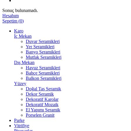
Sonuç bulunamadı.
Hesabım
Sepetim
(
0
)
Karo
İç Mekan
Duvar Seramikleri
Yer Seramikleri
Banyo Seramikleri
Mutfak Seramikleri
Dış Mekan
Havuz Seramikleri
Bahçe Seramikleri
Balkon Seramikleri
Yüzey
Doğal Taş Seramik
Dekor Seramik
Dekoratif Karolar
Dekoratif Mozaik
El Yapımı Seramik
Porselen Granit
Parke
Vitrifiye
Pisuvarlar