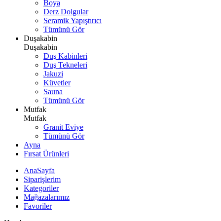
Boya
Derz Dolgular
Seramik Yapıştırıcı
Tümünü Gör
Duşakabin
Duşakabin
Duş Kabinleri
Duş Tekneleri
Jakuzi
Küvetler
Sauna
Tümünü Gör
Mutfak
Mutfak
Granit Eviye
Tümünü Gör
Ayna
Fırsat Ürünleri
AnaSayfa
Siparişlerim
Kategoriler
Mağazalarımız
Favoriler