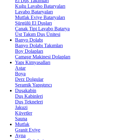
El Duş Takımları
Kuğu Lavabo Bataryaları
Lavabo Bataryaları
Mutfak Eviye Bataryaları
Sürgülü El Duşları
Çanak Tipi Lavabo Batarya
Üst Takım Duş Ünitesi
Banyo Dolabı
Banyo Dolabı Takımları
Boy Dolapları
Çamaşır Makinesi Dolapları
Yapı Kimyasalları
Astar
Boya
Derz Dolgular
Seramik Yapıştırıcı
Duşakabin
Duş Kabinleri
Duş Tekneleri
Jakuzi
Küvetler
Sauna
Mutfak
Granit Eviye
Ayna