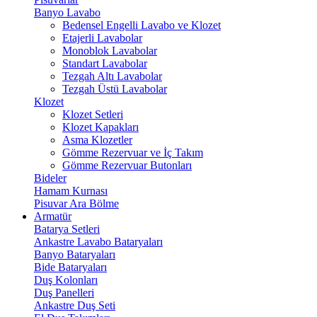
Banyo Lavabo
Bedensel Engelli Lavabo ve Klozet
Etajerli Lavabolar
Monoblok Lavabolar
Standart Lavabolar
Tezgah Altı Lavabolar
Tezgah Üstü Lavabolar
Klozet
Klozet Setleri
Klozet Kapakları
Asma Klozetler
Gömme Rezervuar ve İç Takım
Gömme Rezervuar Butonları
Bideler
Hamam Kurnası
Pisuvar Ara Bölme
Armatür
Batarya Setleri
Ankastre Lavabo Bataryaları
Banyo Bataryaları
Bide Bataryaları
Duş Kolonları
Duş Panelleri
Ankastre Duş Seti