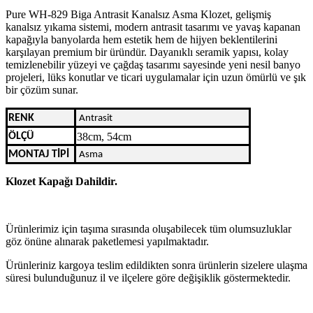
Pure WH-829 Biga Antrasit Kanalsız Asma Klozet, gelişmiş
kanalsız yıkama sistemi, modern antrasit tasarımı ve yavaş kapanan
kapağıyla banyolarda hem estetik hem de hijyen beklentilerini
karşılayan premium bir üründür. Dayanıklı seramik yapısı, kolay
temizlenebilir yüzeyi ve çağdaş tasarımı sayesinde yeni nesil banyo
projeleri, lüks konutlar ve ticari uygulamalar için uzun ömürlü ve şık
bir çözüm sunar.
RENK
Antrasit
ÖLÇÜ
38cm, 54cm
MONTAJ TİPİ
Asma
Klozet Kapağı Dahildir.
Ürünlerimiz için taşıma sırasında oluşabilecek tüm olumsuzluklar
göz önüne alınarak paketlemesi yapılmaktadır.
Ürünleriniz kargoya teslim edildikten sonra ürünlerin sizelere ulaşma
süresi bulunduğunuz il ve ilçelere göre değişiklik göstermektedir.