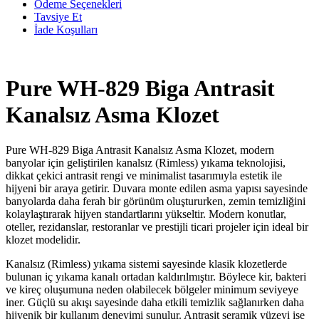
Ödeme Seçenekleri
Tavsiye Et
İade Koşulları
Pure WH-829 Biga Antrasit
Kanalsız Asma Klozet
Pure WH-829 Biga Antrasit Kanalsız Asma Klozet, modern
banyolar için geliştirilen kanalsız (Rimless) yıkama teknolojisi,
dikkat çekici antrasit rengi ve minimalist tasarımıyla estetik ile
hijyeni bir araya getirir. Duvara monte edilen asma yapısı sayesinde
banyolarda daha ferah bir görünüm oluştururken, zemin temizliğini
kolaylaştırarak hijyen standartlarını yükseltir. Modern konutlar,
oteller, rezidanslar, restoranlar ve prestijli ticari projeler için ideal bir
klozet modelidir.
Kanalsız (Rimless) yıkama sistemi sayesinde klasik klozetlerde
bulunan iç yıkama kanalı ortadan kaldırılmıştır. Böylece kir, bakteri
ve kireç oluşumuna neden olabilecek bölgeler minimum seviyeye
iner. Güçlü su akışı sayesinde daha etkili temizlik sağlanırken daha
hijyenik bir kullanım deneyimi sunulur. Antrasit seramik yüzeyi ise