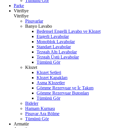
Tümünü Gör
Parke
Vitrifiye
Vitrifiye
Pisuvarlar
Banyo Lavabo
Bedensel Engelli Lavabo ve Klozet
Etajerli Lavabolar
Monoblok Lavabolar
Standart Lavabolar
Tezgah Altı Lavabolar
Tezgah Üstü Lavabolar
Tümünü Gör
Klozet
Klozet Setleri
Klozet Kapakları
Asma Klozetler
Gömme Rezervuar ve İç Takım
Gömme Rezervuar Butonları
Tümünü Gör
Bideler
Hamam Kurnası
Pisuvar Ara Bölme
Tümünü Gör
Armatür