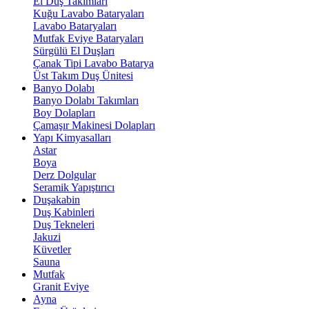
El Duş Takımları
Kuğu Lavabo Bataryaları
Lavabo Bataryaları
Mutfak Eviye Bataryaları
Sürgülü El Duşları
Çanak Tipi Lavabo Batarya
Üst Takım Duş Ünitesi
Banyo Dolabı
Banyo Dolabı Takımları
Boy Dolapları
Çamaşır Makinesi Dolapları
Yapı Kimyasalları
Astar
Boya
Derz Dolgular
Seramik Yapıştırıcı
Duşakabin
Duş Kabinleri
Duş Tekneleri
Jakuzi
Küvetler
Sauna
Mutfak
Granit Eviye
Ayna