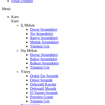
Fırsat Ürünleri
Menü
Karo
Karo
İç Mekan
Duvar Seramikleri
Yer Seramikleri
Banyo Seramikleri
Mutfak Seramikleri
Tümünü Gör
Dış Mekan
Havuz Seramikleri
Bahçe Seramikleri
Balkon Seramikleri
Tümünü Gör
Yüzey
Doğal Taş Seramik
Dekor Seramik
Dekoratif Karolar
Dekoratif Mozaik
El Yapımı Seramik
Porselen Granit
Tümünü Gör