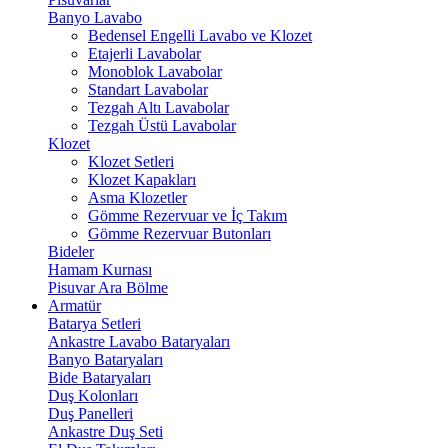
Banyo Lavabo
Bedensel Engelli Lavabo ve Klozet
Etajerli Lavabolar
Monoblok Lavabolar
Standart Lavabolar
Tezgah Altı Lavabolar
Tezgah Üstü Lavabolar
Klozet
Klozet Setleri
Klozet Kapakları
Asma Klozetler
Gömme Rezervuar ve İç Takım
Gömme Rezervuar Butonları
Bideler
Hamam Kurnası
Pisuvar Ara Bölme
Armatür
Batarya Setleri
Ankastre Lavabo Bataryaları
Banyo Bataryaları
Bide Bataryaları
Duş Kolonları
Duş Panelleri
Ankastre Duş Seti