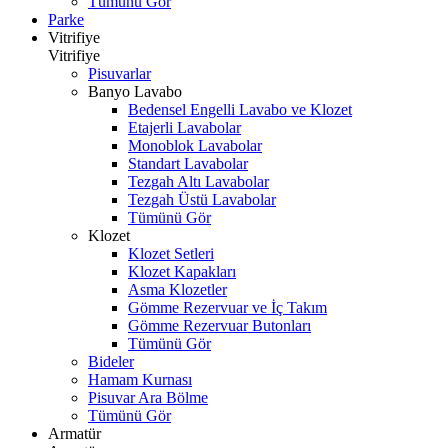
Tümünü Gör
Parke
Vitrifiye
Vitrifiye
Pisuvarlar
Banyo Lavabo
Bedensel Engelli Lavabo ve Klozet
Etajerli Lavabolar
Monoblok Lavabolar
Standart Lavabolar
Tezgah Altı Lavabolar
Tezgah Üstü Lavabolar
Tümünü Gör
Klozet
Klozet Setleri
Klozet Kapakları
Asma Klozetler
Gömme Rezervuar ve İç Takım
Gömme Rezervuar Butonları
Tümünü Gör
Bideler
Hamam Kurnası
Pisuvar Ara Bölme
Tümünü Gör
Armatür