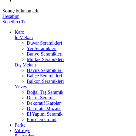
Sonuç bulunamadı.
Hesabım
Sepetim
(
0
)
Karo
İç Mekan
Duvar Seramikleri
Yer Seramikleri
Banyo Seramikleri
Mutfak Seramikleri
Dış Mekan
Havuz Seramikleri
Bahçe Seramikleri
Balkon Seramikleri
Yüzey
Doğal Taş Seramik
Dekor Seramik
Dekoratif Karolar
Dekoratif Mozaik
El Yapımı Seramik
Porselen Granit
Parke
Vitrifiye
Pisuvarlar