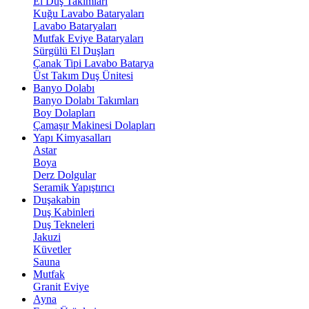
El Duş Takımları
Kuğu Lavabo Bataryaları
Lavabo Bataryaları
Mutfak Eviye Bataryaları
Sürgülü El Duşları
Çanak Tipi Lavabo Batarya
Üst Takım Duş Ünitesi
Banyo Dolabı
Banyo Dolabı Takımları
Boy Dolapları
Çamaşır Makinesi Dolapları
Yapı Kimyasalları
Astar
Boya
Derz Dolgular
Seramik Yapıştırıcı
Duşakabin
Duş Kabinleri
Duş Tekneleri
Jakuzi
Küvetler
Sauna
Mutfak
Granit Eviye
Ayna