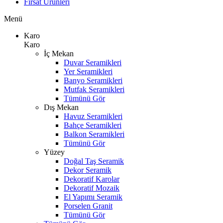
Fırsat Ürünleri
Menü
Karo
Karo
İç Mekan
Duvar Seramikleri
Yer Seramikleri
Banyo Seramikleri
Mutfak Seramikleri
Tümünü Gör
Dış Mekan
Havuz Seramikleri
Bahçe Seramikleri
Balkon Seramikleri
Tümünü Gör
Yüzey
Doğal Taş Seramik
Dekor Seramik
Dekoratif Karolar
Dekoratif Mozaik
El Yapımı Seramik
Porselen Granit
Tümünü Gör