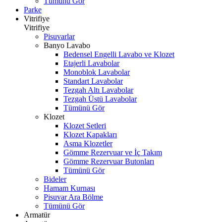
Tümünü Gör
Parke
Vitrifiye
Vitrifiye
Pisuvarlar
Banyo Lavabo
Bedensel Engelli Lavabo ve Klozet
Etajerli Lavabolar
Monoblok Lavabolar
Standart Lavabolar
Tezgah Altı Lavabolar
Tezgah Üstü Lavabolar
Tümünü Gör
Klozet
Klozet Setleri
Klozet Kapakları
Asma Klozetler
Gömme Rezervuar ve İç Takım
Gömme Rezervuar Butonları
Tümünü Gör
Bideler
Hamam Kurnası
Pisuvar Ara Bölme
Tümünü Gör
Armatür