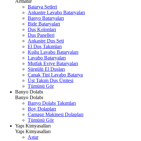
Armatür
Batarya Setleri
Ankastre Lavabo Bataryaları
Banyo Bataryaları
Bide Bataryaları
Duş Kolonları
Duş Panelleri
Ankastre Duş Seti
El Duş Takımları
Kuğu Lavabo Bataryaları
Lavabo Bataryaları
Mutfak Eviye Bataryaları
Sürgülü El Duşları
Çanak Tipi Lavabo Batarya
Üst Takım Duş Ünitesi
Tümünü Gör
Banyo Dolabı
Banyo Dolabı
Banyo Dolabı Takımları
Boy Dolapları
Çamaşır Makinesi Dolapları
Tümünü Gör
Yapı Kimyasalları
Yapı Kimyasalları
Astar