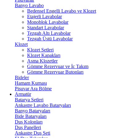
Banyo Lavabo
Bedensel Engelli Lavabo ve Klozet
Etajerli Lavabolar
Monoblok Lavabolar
Standart Lavabolar
Tezgah Altı Lavabolar
Tezgah Üstü Lavabolar
Klozet
Klozet Setleri
Klozet Kapakları
Asma Klozetler
Gömme Rezervuar ve İç Takım
Gömme Rezervuar Butonları
Bideler
Hamam Kurnası
Pisuvar Ara Bölme
Armatür
Batarya Setleri
Ankastre Lavabo Bataryaları
Banyo Bataryaları
Bide Bataryaları
Duş Kolonları
Duş Panelleri
Ankastre Duş Seti