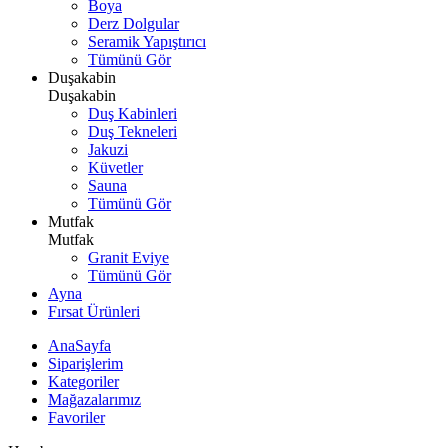
Boya
Derz Dolgular
Seramik Yapıştırıcı
Tümünü Gör
Duşakabin
Duşakabin
Duş Kabinleri
Duş Tekneleri
Jakuzi
Küvetler
Sauna
Tümünü Gör
Mutfak
Mutfak
Granit Eviye
Tümünü Gör
Ayna
Fırsat Ürünleri
AnaSayfa
Siparişlerim
Kategoriler
Mağazalarımız
Favoriler