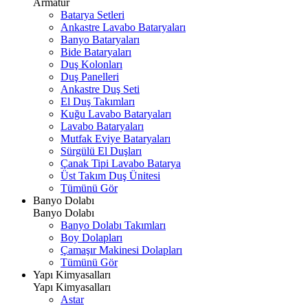
Armatür
Batarya Setleri
Ankastre Lavabo Bataryaları
Banyo Bataryaları
Bide Bataryaları
Duş Kolonları
Duş Panelleri
Ankastre Duş Seti
El Duş Takımları
Kuğu Lavabo Bataryaları
Lavabo Bataryaları
Mutfak Eviye Bataryaları
Sürgülü El Duşları
Çanak Tipi Lavabo Batarya
Üst Takım Duş Ünitesi
Tümünü Gör
Banyo Dolabı
Banyo Dolabı
Banyo Dolabı Takımları
Boy Dolapları
Çamaşır Makinesi Dolapları
Tümünü Gör
Yapı Kimyasalları
Yapı Kimyasalları
Astar