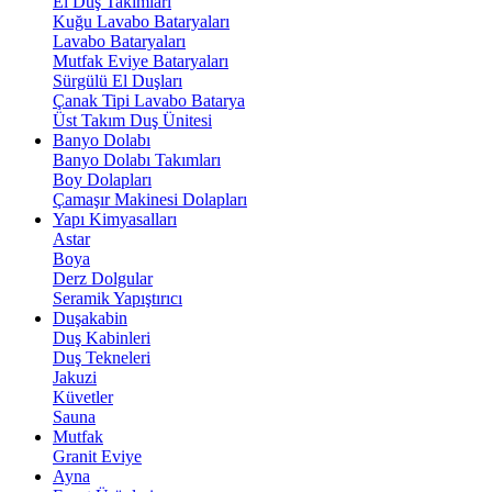
El Duş Takımları
Kuğu Lavabo Bataryaları
Lavabo Bataryaları
Mutfak Eviye Bataryaları
Sürgülü El Duşları
Çanak Tipi Lavabo Batarya
Üst Takım Duş Ünitesi
Banyo Dolabı
Banyo Dolabı Takımları
Boy Dolapları
Çamaşır Makinesi Dolapları
Yapı Kimyasalları
Astar
Boya
Derz Dolgular
Seramik Yapıştırıcı
Duşakabin
Duş Kabinleri
Duş Tekneleri
Jakuzi
Küvetler
Sauna
Mutfak
Granit Eviye
Ayna