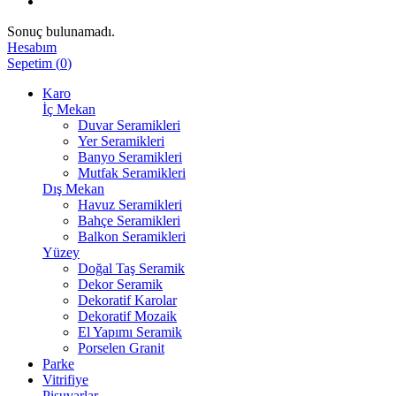
Sonuç bulunamadı.
Hesabım
Sepetim
(
0
)
Karo
İç Mekan
Duvar Seramikleri
Yer Seramikleri
Banyo Seramikleri
Mutfak Seramikleri
Dış Mekan
Havuz Seramikleri
Bahçe Seramikleri
Balkon Seramikleri
Yüzey
Doğal Taş Seramik
Dekor Seramik
Dekoratif Karolar
Dekoratif Mozaik
El Yapımı Seramik
Porselen Granit
Parke
Vitrifiye
Pisuvarlar