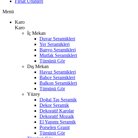
Fırsat Ürünleri
Menü
Karo
Karo
İç Mekan
Duvar Seramikleri
Yer Seramikleri
Banyo Seramikleri
Mutfak Seramikleri
Tümünü Gör
Dış Mekan
Havuz Seramikleri
Bahçe Seramikleri
Balkon Seramikleri
Tümünü Gör
Yüzey
Doğal Taş Seramik
Dekor Seramik
Dekoratif Karolar
Dekoratif Mozaik
El Yapımı Seramik
Porselen Granit
Tümünü Gör