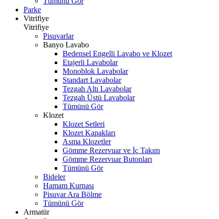
Tümünü Gör
Parke
Vitrifiye
Vitrifiye
Pisuvarlar
Banyo Lavabo
Bedensel Engelli Lavabo ve Klozet
Etajerli Lavabolar
Monoblok Lavabolar
Standart Lavabolar
Tezgah Altı Lavabolar
Tezgah Üstü Lavabolar
Tümünü Gör
Klozet
Klozet Setleri
Klozet Kapakları
Asma Klozetler
Gömme Rezervuar ve İç Takım
Gömme Rezervuar Butonları
Tümünü Gör
Bideler
Hamam Kurnası
Pisuvar Ara Bölme
Tümünü Gör
Armatür