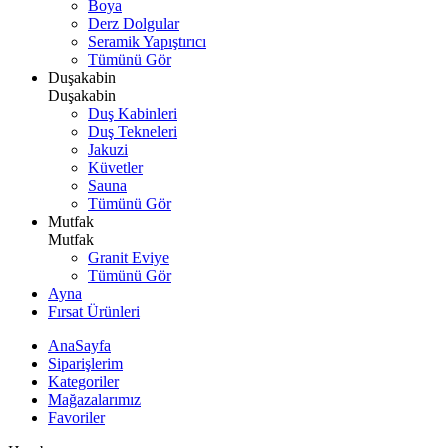
Boya
Derz Dolgular
Seramik Yapıştırıcı
Tümünü Gör
Duşakabin
Duşakabin
Duş Kabinleri
Duş Tekneleri
Jakuzi
Küvetler
Sauna
Tümünü Gör
Mutfak
Mutfak
Granit Eviye
Tümünü Gör
Ayna
Fırsat Ürünleri
AnaSayfa
Siparişlerim
Kategoriler
Mağazalarımız
Favoriler