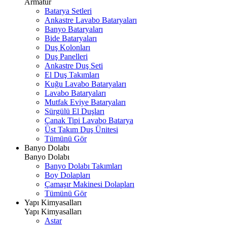
Armatür
Batarya Setleri
Ankastre Lavabo Bataryaları
Banyo Bataryaları
Bide Bataryaları
Duş Kolonları
Duş Panelleri
Ankastre Duş Seti
El Duş Takımları
Kuğu Lavabo Bataryaları
Lavabo Bataryaları
Mutfak Eviye Bataryaları
Sürgülü El Duşları
Çanak Tipi Lavabo Batarya
Üst Takım Duş Ünitesi
Tümünü Gör
Banyo Dolabı
Banyo Dolabı
Banyo Dolabı Takımları
Boy Dolapları
Çamaşır Makinesi Dolapları
Tümünü Gör
Yapı Kimyasalları
Yapı Kimyasalları
Astar