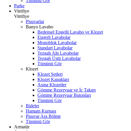
Tümünü Gör
Parke
Vitrifiye
Vitrifiye
Pisuvarlar
Banyo Lavabo
Bedensel Engelli Lavabo ve Klozet
Etajerli Lavabolar
Monoblok Lavabolar
Standart Lavabolar
Tezgah Altı Lavabolar
Tezgah Üstü Lavabolar
Tümünü Gör
Klozet
Klozet Setleri
Klozet Kapakları
Asma Klozetler
Gömme Rezervuar ve İç Takım
Gömme Rezervuar Butonları
Tümünü Gör
Bideler
Hamam Kurnası
Pisuvar Ara Bölme
Tümünü Gör
Armatür