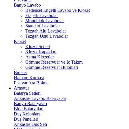
Banyo Lavabo
Bedensel Engelli Lavabo ve Klozet
Etajerli Lavabolar
Monoblok Lavabolar
Standart Lavabolar
Tezgah Altı Lavabolar
Tezgah Üstü Lavabolar
Klozet
Klozet Setleri
Klozet Kapakları
Asma Klozetler
Gömme Rezervuar ve İç Takım
Gömme Rezervuar Butonları
Bideler
Hamam Kurnası
Pisuvar Ara Bölme
Armatür
Batarya Setleri
Ankastre Lavabo Bataryaları
Banyo Bataryaları
Bide Bataryaları
Duş Kolonları
Duş Panelleri
Ankastre Duş Seti