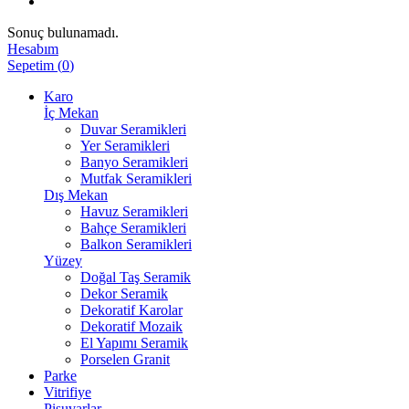
Sonuç bulunamadı.
Hesabım
Sepetim
(
0
)
Karo
İç Mekan
Duvar Seramikleri
Yer Seramikleri
Banyo Seramikleri
Mutfak Seramikleri
Dış Mekan
Havuz Seramikleri
Bahçe Seramikleri
Balkon Seramikleri
Yüzey
Doğal Taş Seramik
Dekor Seramik
Dekoratif Karolar
Dekoratif Mozaik
El Yapımı Seramik
Porselen Granit
Parke
Vitrifiye
Pisuvarlar