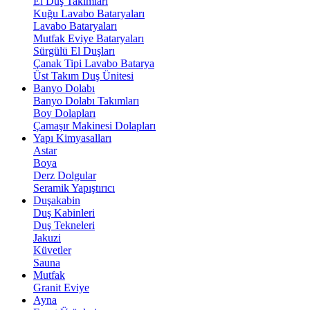
El Duş Takımları
Kuğu Lavabo Bataryaları
Lavabo Bataryaları
Mutfak Eviye Bataryaları
Sürgülü El Duşları
Çanak Tipi Lavabo Batarya
Üst Takım Duş Ünitesi
Banyo Dolabı
Banyo Dolabı Takımları
Boy Dolapları
Çamaşır Makinesi Dolapları
Yapı Kimyasalları
Astar
Boya
Derz Dolgular
Seramik Yapıştırıcı
Duşakabin
Duş Kabinleri
Duş Tekneleri
Jakuzi
Küvetler
Sauna
Mutfak
Granit Eviye
Ayna