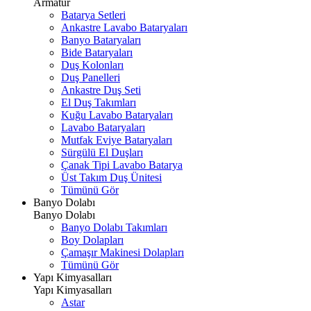
Armatür
Batarya Setleri
Ankastre Lavabo Bataryaları
Banyo Bataryaları
Bide Bataryaları
Duş Kolonları
Duş Panelleri
Ankastre Duş Seti
El Duş Takımları
Kuğu Lavabo Bataryaları
Lavabo Bataryaları
Mutfak Eviye Bataryaları
Sürgülü El Duşları
Çanak Tipi Lavabo Batarya
Üst Takım Duş Ünitesi
Tümünü Gör
Banyo Dolabı
Banyo Dolabı
Banyo Dolabı Takımları
Boy Dolapları
Çamaşır Makinesi Dolapları
Tümünü Gör
Yapı Kimyasalları
Yapı Kimyasalları
Astar