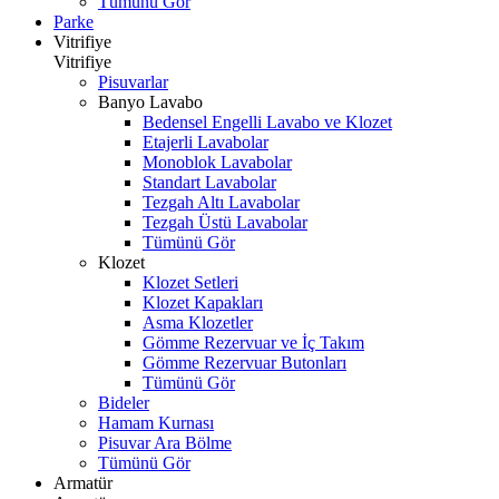
Tümünü Gör
Parke
Vitrifiye
Vitrifiye
Pisuvarlar
Banyo Lavabo
Bedensel Engelli Lavabo ve Klozet
Etajerli Lavabolar
Monoblok Lavabolar
Standart Lavabolar
Tezgah Altı Lavabolar
Tezgah Üstü Lavabolar
Tümünü Gör
Klozet
Klozet Setleri
Klozet Kapakları
Asma Klozetler
Gömme Rezervuar ve İç Takım
Gömme Rezervuar Butonları
Tümünü Gör
Bideler
Hamam Kurnası
Pisuvar Ara Bölme
Tümünü Gör
Armatür