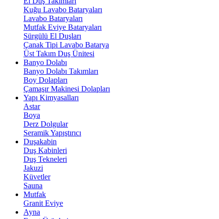
El Duş Takımları
Kuğu Lavabo Bataryaları
Lavabo Bataryaları
Mutfak Eviye Bataryaları
Sürgülü El Duşları
Çanak Tipi Lavabo Batarya
Üst Takım Duş Ünitesi
Banyo Dolabı
Banyo Dolabı Takımları
Boy Dolapları
Çamaşır Makinesi Dolapları
Yapı Kimyasalları
Astar
Boya
Derz Dolgular
Seramik Yapıştırıcı
Duşakabin
Duş Kabinleri
Duş Tekneleri
Jakuzi
Küvetler
Sauna
Mutfak
Granit Eviye
Ayna