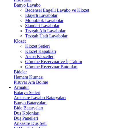
Banyo Lavabo
Bedensel Engelli Lavabo ve Klozet
Etajerli Lavabolar
Monoblok Lavabolar
Standart Lavabolar
Tezgah Altı Lavabolar
Tezgah Üstü Lavabolar
Klozet
Klozet Setleri
Klozet Kapakları
Asma Klozetler
Gömme Rezervuar ve İç Takım
Gömme Rezervuar Butonları
Bideler
Hamam Kurnası
Pisuvar Ara Bölme
Armatür
Batarya Setleri
Ankastre Lavabo Bataryaları
Banyo Bataryaları
Bide Bataryaları
Duş Kolonları
Duş Panelleri
Ankastre Duş Seti