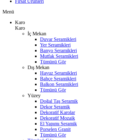
Fırsat Ürünleri
Menü
Karo
Karo
İç Mekan
Duvar Seramikleri
Yer Seramikleri
Banyo Seramikleri
Mutfak Seramikleri
Tümünü Gör
Dış Mekan
Havuz Seramikleri
Bahçe Seramikleri
Balkon Seramikleri
Tümünü Gör
Yüzey
Doğal Taş Seramik
Dekor Seramik
Dekoratif Karolar
Dekoratif Mozaik
El Yapımı Seramik
Porselen Granit
Tümünü Gör