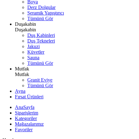
Boya
Derz Dolgular
Seramik Yapıştırıcı
Tümünü Gör
Duşakabin
Duşakabin
Duş Kabinleri
Duş Tekneleri
Jakuzi
Küvetler
Sauna
Tümünü Gör
Mutfak
Mutfak
Granit Eviye
Tümünü Gör
Ayna
Fırsat Ürünleri
AnaSayfa
Siparişlerim
Kategoriler
Mağazalarımız
Favoriler