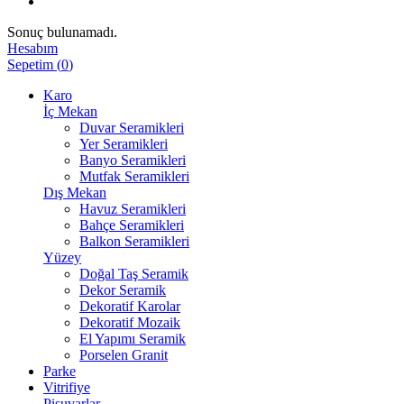
Sonuç bulunamadı.
Hesabım
Sepetim
(
0
)
Karo
İç Mekan
Duvar Seramikleri
Yer Seramikleri
Banyo Seramikleri
Mutfak Seramikleri
Dış Mekan
Havuz Seramikleri
Bahçe Seramikleri
Balkon Seramikleri
Yüzey
Doğal Taş Seramik
Dekor Seramik
Dekoratif Karolar
Dekoratif Mozaik
El Yapımı Seramik
Porselen Granit
Parke
Vitrifiye
Pisuvarlar