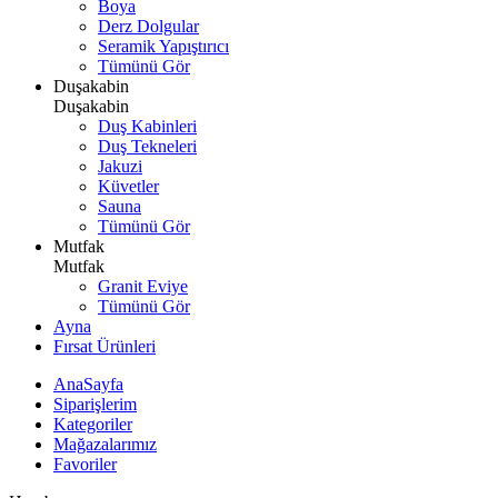
Boya
Derz Dolgular
Seramik Yapıştırıcı
Tümünü Gör
Duşakabin
Duşakabin
Duş Kabinleri
Duş Tekneleri
Jakuzi
Küvetler
Sauna
Tümünü Gör
Mutfak
Mutfak
Granit Eviye
Tümünü Gör
Ayna
Fırsat Ürünleri
AnaSayfa
Siparişlerim
Kategoriler
Mağazalarımız
Favoriler