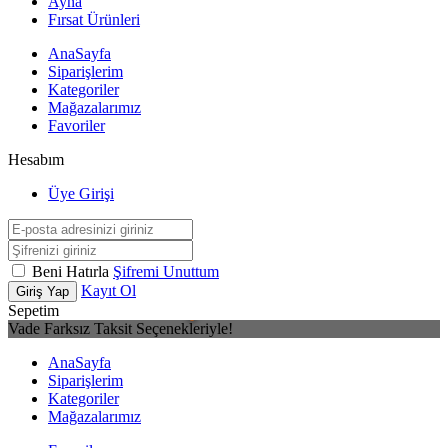
Ayna
Fırsat Ürünleri
AnaSayfa
Siparişlerim
Kategoriler
Mağazalarımız
Favoriler
Hesabım
Üye Girişi
Beni Hatırla
Şifremi Unuttum
Kayıt Ol
Giriş Yap
Sepetim
Vade Farksız Taksit Seçenekleriyle!
AnaSayfa
Siparişlerim
Kategoriler
Mağazalarımız