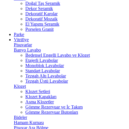
Doğal Taş Seramik
Dekor Seramik
Dekoratif Karolar
Dekoratif Mozaik
El Yapımı Seramik
Porselen Granit
Parke
Vitrifiye
Pisuvarlar
Banyo Lavabo
Bedensel Engelli Lavabo ve Klozet
Etajerli Lavabolar
Monoblok Lavabolar
Standart Lavabolar
Tezgah Altı Lavabolar
Tezgah Üstü Lavabolar
Klozet
Klozet Setleri
Klozet Kapakları
Asma Klozetler
Gömme Rezervuar ve İç Takım
Gömme Rezervuar Butonları
Bideler
Hamam Kurnası
Pisuvar Ara Bölme