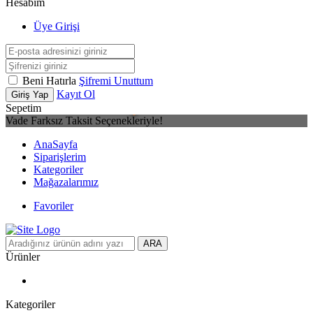
Hesabım
Üye Girişi
Beni Hatırla
Şifremi Unuttum
Kayıt Ol
Giriş Yap
Sepetim
Vade Farksız Taksit Seçenekleriyle!
AnaSayfa
Siparişlerim
Kategoriler
Mağazalarımız
Favoriler
ARA
Ürünler
Kategoriler