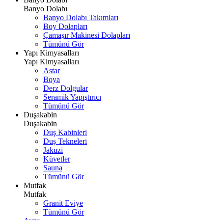
Banyo Dolabı
Banyo Dolabı Takımları
Boy Dolapları
Çamaşır Makinesi Dolapları
Tümünü Gör
Yapı Kimyasalları
Yapı Kimyasalları
Astar
Boya
Derz Dolgular
Seramik Yapıştırıcı
Tümünü Gör
Duşakabin
Duşakabin
Duş Kabinleri
Duş Tekneleri
Jakuzi
Küvetler
Sauna
Tümünü Gör
Mutfak
Mutfak
Granit Eviye
Tümünü Gör