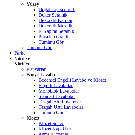
Yüzey
Doğal Taş Seramik
Dekor Seramik
Dekoratif Karolar
Dekoratif Mozaik
El Yapımı Seramik
Porselen Granit
Tümünü Gör
Tümünü Gör
Parke
Vitrifiye
Vitrifiye
Pisuvarlar
Banyo Lavabo
Bedensel Engelli Lavabo ve Klozet
Etajerli Lavabolar
Monoblok Lavabolar
Standart Lavabolar
Tezgah Altı Lavabolar
Tezgah Üstü Lavabolar
Tümünü Gör
Klozet
Klozet Setleri
Klozet Kapakları
Asma Klozetler