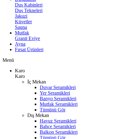
Duş Kabinleri
Duş Tekneleri
Jakuzi
Küvetler
Sauna
Mutfak
Granit Eviye
Ayna
Fırsat Ürünleri
Menü
Karo
Karo
İç Mekan
Duvar Seramikleri
Yer Seramikleri
Banyo Seramikleri
Mutfak Seramikleri
Tümünü Gör
Dış Mekan
Havuz Seramikleri
Bahçe Seramikleri
Balkon Seramikleri
Tümünü Gör