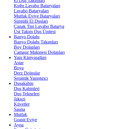
El Duş Takımları
Kuğu Lavabo Bataryaları
Lavabo Bataryaları
Mutfak Eviye Bataryaları
Sürgülü El Duşları
Çanak Tipi Lavabo Batarya
Üst Takım Duş Ünitesi
Banyo Dolabı
Banyo Dolabı Takımları
Boy Dolapları
Çamaşır Makinesi Dolapları
Yapı Kimyasalları
Astar
Boya
Derz Dolgular
Seramik Yapıştırıcı
Duşakabin
Duş Kabinleri
Duş Tekneleri
Jakuzi
Küvetler
Sauna
Mutfak
Granit Eviye
Ayna