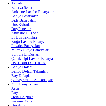
Armatür
Batarya Setleri
Ankastre Lavabo Bataryaları
Banyo Bataryaları
Bide Bataryaları
Duş Kolonları
Duş Panelleri
Ankastre Duş Seti
El Duş Takımları
Kuğu Lavabo Bataryaları
Lavabo Bataryaları
Mutfak Eviye Bataryaları
Sürgülü El Duşları
Çanak Tipi Lavabo Batarya
Üst Takım Duş Ünitesi
Banyo Dolabı
Banyo Dolabı Takımları
Boy Dolapları
Çamaşır Makinesi Dolapları
Yapı Kimyasalları
Astar
Boya
Derz Dolgular
Seramik Yapıştırıcı
Duşakabin