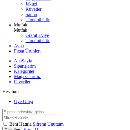
Jakuzi
Küvetler
Sauna
Tümünü Gör
Mutfak
Mutfak
Granit Eviye
Tümünü Gör
Ayna
Fırsat Ürünleri
AnaSayfa
Siparişlerim
Kategoriler
Mağazalarımız
Favoriler
Hesabım
Üye Girişi
Beni Hatırla
Şifremi Unuttum
Kayıt Ol
Giriş Yap