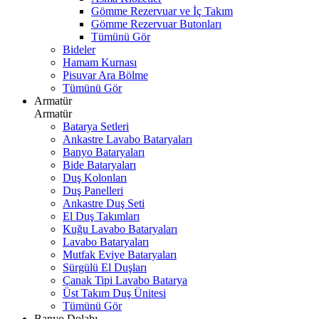
Gömme Rezervuar ve İç Takım
Gömme Rezervuar Butonları
Tümünü Gör
Bideler
Hamam Kurnası
Pisuvar Ara Bölme
Tümünü Gör
Armatür
Armatür
Batarya Setleri
Ankastre Lavabo Bataryaları
Banyo Bataryaları
Bide Bataryaları
Duş Kolonları
Duş Panelleri
Ankastre Duş Seti
El Duş Takımları
Kuğu Lavabo Bataryaları
Lavabo Bataryaları
Mutfak Eviye Bataryaları
Sürgülü El Duşları
Çanak Tipi Lavabo Batarya
Üst Takım Duş Ünitesi
Tümünü Gör
Banyo Dolabı