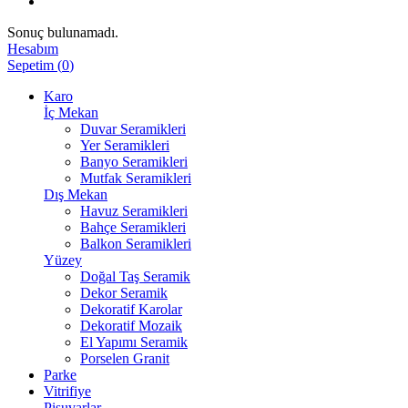
Sonuç bulunamadı.
Hesabım
Sepetim
(
0
)
Karo
İç Mekan
Duvar Seramikleri
Yer Seramikleri
Banyo Seramikleri
Mutfak Seramikleri
Dış Mekan
Havuz Seramikleri
Bahçe Seramikleri
Balkon Seramikleri
Yüzey
Doğal Taş Seramik
Dekor Seramik
Dekoratif Karolar
Dekoratif Mozaik
El Yapımı Seramik
Porselen Granit
Parke
Vitrifiye
Pisuvarlar