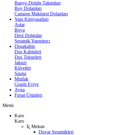
Banyo Dolabı Takımları
Boy Dolapları
Çamaşır Makinesi Dolapları
Yapı Kimyasalları
Astar
Boya
Derz Dolgular
Seramik Yapıştırıcı
Duşakabin
Duş Kabinleri
Duş Tekneleri
Jakuzi
Küvetler
Sauna
Mutfak
Granit Eviye
Ayna
Fırsat Ürünleri
Menü
Karo
Karo
İç Mekan
Duvar Seramikleri