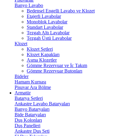
Banyo Lavabo
Bedensel Engelli Lavabo ve Klozet
Etajerli Lavabolar
Monoblok Lavabolar
Standart Lavabolar
Tezgah Altı Lavabolar
Tezgah Üstü Lavabolar
Klozet
Klozet Setleri
Klozet Kapakları
Asma Klozetler
Gömme Rezervuar ve İç Takım
Gömme Rezervuar Butonları
Bideler
Hamam Kurnası
Pisuvar Ara Bölme
Armatür
Batarya Setleri
Ankastre Lavabo Bataryaları
Banyo Bataryaları
Bide Bataryaları
Duş Kolonları
Duş Panelleri
Ankastre Duş Seti