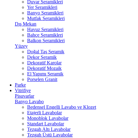
Duvar Seramikleri
Yer Seramikleri
Banyo Seramikleri
Mutfak Seramikleri
Dış Mekan
Havuz Seramikleri
Bahçe Seramikleri
Balkon Seramikleri
Yüzey
Doğal Taş Seramik
Dekor Seramik
Dekoratif Karolar
Dekoratif Mozaik
El Yapımı Seramik
Porselen Granit
Parke
Vitrifiye
Pisuvarlar
Banyo Lavabo
Bedensel Engelli Lavabo ve Klozet
Etajerli Lavabolar
Monoblok Lavabolar
Standart Lavabolar
Tezgah Altı Lavabolar
Tezgah Üstü Lavabolar