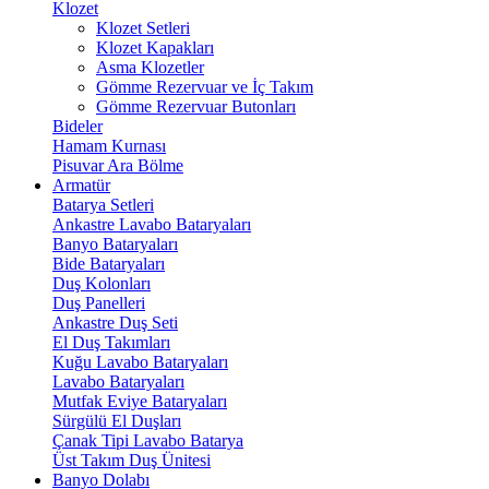
Klozet
Klozet Setleri
Klozet Kapakları
Asma Klozetler
Gömme Rezervuar ve İç Takım
Gömme Rezervuar Butonları
Bideler
Hamam Kurnası
Pisuvar Ara Bölme
Armatür
Batarya Setleri
Ankastre Lavabo Bataryaları
Banyo Bataryaları
Bide Bataryaları
Duş Kolonları
Duş Panelleri
Ankastre Duş Seti
El Duş Takımları
Kuğu Lavabo Bataryaları
Lavabo Bataryaları
Mutfak Eviye Bataryaları
Sürgülü El Duşları
Çanak Tipi Lavabo Batarya
Üst Takım Duş Ünitesi
Banyo Dolabı