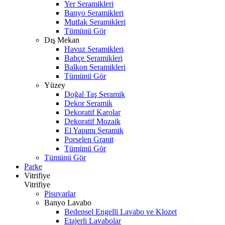
Yer Seramikleri
Banyo Seramikleri
Mutfak Seramikleri
Tümünü Gör
Dış Mekan
Havuz Seramikleri
Bahçe Seramikleri
Balkon Seramikleri
Tümünü Gör
Yüzey
Doğal Taş Seramik
Dekor Seramik
Dekoratif Karolar
Dekoratif Mozaik
El Yapımı Seramik
Porselen Granit
Tümünü Gör
Tümünü Gör
Parke
Vitrifiye
Vitrifiye
Pisuvarlar
Banyo Lavabo
Bedensel Engelli Lavabo ve Klozet
Etajerli Lavabolar