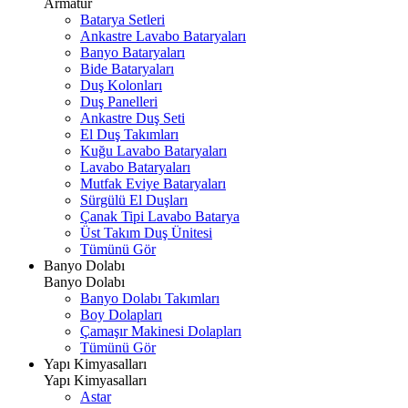
Armatür
Batarya Setleri
Ankastre Lavabo Bataryaları
Banyo Bataryaları
Bide Bataryaları
Duş Kolonları
Duş Panelleri
Ankastre Duş Seti
El Duş Takımları
Kuğu Lavabo Bataryaları
Lavabo Bataryaları
Mutfak Eviye Bataryaları
Sürgülü El Duşları
Çanak Tipi Lavabo Batarya
Üst Takım Duş Ünitesi
Tümünü Gör
Banyo Dolabı
Banyo Dolabı
Banyo Dolabı Takımları
Boy Dolapları
Çamaşır Makinesi Dolapları
Tümünü Gör
Yapı Kimyasalları
Yapı Kimyasalları
Astar