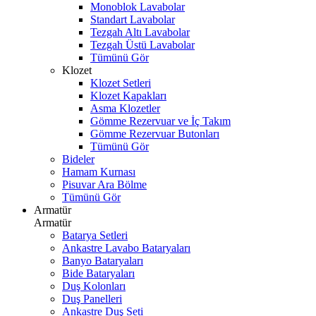
Monoblok Lavabolar
Standart Lavabolar
Tezgah Altı Lavabolar
Tezgah Üstü Lavabolar
Tümünü Gör
Klozet
Klozet Setleri
Klozet Kapakları
Asma Klozetler
Gömme Rezervuar ve İç Takım
Gömme Rezervuar Butonları
Tümünü Gör
Bideler
Hamam Kurnası
Pisuvar Ara Bölme
Tümünü Gör
Armatür
Armatür
Batarya Setleri
Ankastre Lavabo Bataryaları
Banyo Bataryaları
Bide Bataryaları
Duş Kolonları
Duş Panelleri
Ankastre Duş Seti