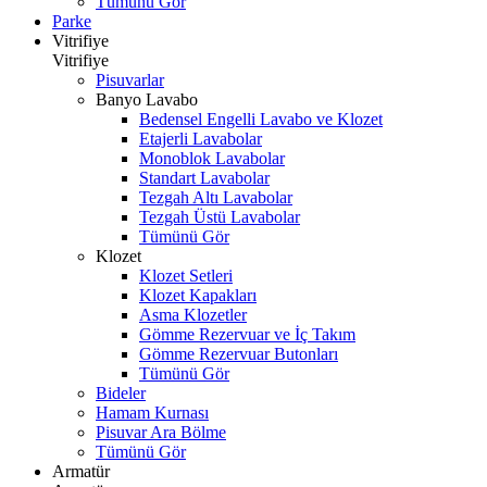
Tümünü Gör
Parke
Vitrifiye
Vitrifiye
Pisuvarlar
Banyo Lavabo
Bedensel Engelli Lavabo ve Klozet
Etajerli Lavabolar
Monoblok Lavabolar
Standart Lavabolar
Tezgah Altı Lavabolar
Tezgah Üstü Lavabolar
Tümünü Gör
Klozet
Klozet Setleri
Klozet Kapakları
Asma Klozetler
Gömme Rezervuar ve İç Takım
Gömme Rezervuar Butonları
Tümünü Gör
Bideler
Hamam Kurnası
Pisuvar Ara Bölme
Tümünü Gör
Armatür