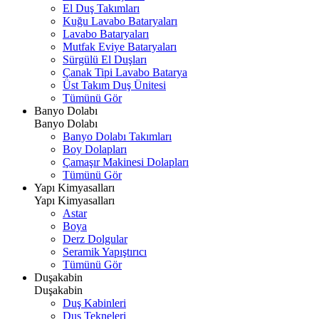
El Duş Takımları
Kuğu Lavabo Bataryaları
Lavabo Bataryaları
Mutfak Eviye Bataryaları
Sürgülü El Duşları
Çanak Tipi Lavabo Batarya
Üst Takım Duş Ünitesi
Tümünü Gör
Banyo Dolabı
Banyo Dolabı
Banyo Dolabı Takımları
Boy Dolapları
Çamaşır Makinesi Dolapları
Tümünü Gör
Yapı Kimyasalları
Yapı Kimyasalları
Astar
Boya
Derz Dolgular
Seramik Yapıştırıcı
Tümünü Gör
Duşakabin
Duşakabin
Duş Kabinleri
Duş Tekneleri