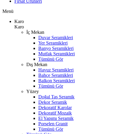
Fırsat Ürünleri
Menü
Karo
Karo
İç Mekan
Duvar Seramikleri
Yer Seramikleri
Banyo Seramikleri
Mutfak Seramikleri
Tümünü Gör
Dış Mekan
Havuz Seramikleri
Bahçe Seramikleri
Balkon Seramikleri
Tümünü Gör
Yüzey
Doğal Taş Seramik
Dekor Seramik
Dekoratif Karolar
Dekoratif Mozaik
El Yapımı Seramik
Porselen Granit
Tümünü Gör