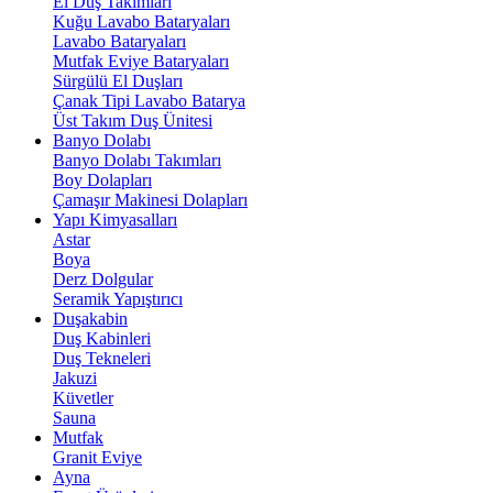
El Duş Takımları
Kuğu Lavabo Bataryaları
Lavabo Bataryaları
Mutfak Eviye Bataryaları
Sürgülü El Duşları
Çanak Tipi Lavabo Batarya
Üst Takım Duş Ünitesi
Banyo Dolabı
Banyo Dolabı Takımları
Boy Dolapları
Çamaşır Makinesi Dolapları
Yapı Kimyasalları
Astar
Boya
Derz Dolgular
Seramik Yapıştırıcı
Duşakabin
Duş Kabinleri
Duş Tekneleri
Jakuzi
Küvetler
Sauna
Mutfak
Granit Eviye
Ayna