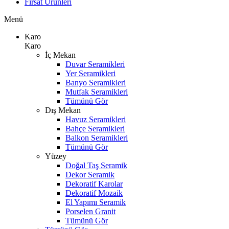
Fırsat Ürünleri
Menü
Karo
Karo
İç Mekan
Duvar Seramikleri
Yer Seramikleri
Banyo Seramikleri
Mutfak Seramikleri
Tümünü Gör
Dış Mekan
Havuz Seramikleri
Bahçe Seramikleri
Balkon Seramikleri
Tümünü Gör
Yüzey
Doğal Taş Seramik
Dekor Seramik
Dekoratif Karolar
Dekoratif Mozaik
El Yapımı Seramik
Porselen Granit
Tümünü Gör