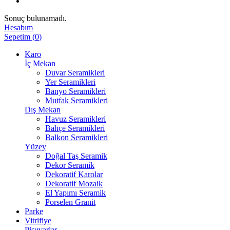
Sonuç bulunamadı.
Hesabım
Sepetim
(
0
)
Karo
İç Mekan
Duvar Seramikleri
Yer Seramikleri
Banyo Seramikleri
Mutfak Seramikleri
Dış Mekan
Havuz Seramikleri
Bahçe Seramikleri
Balkon Seramikleri
Yüzey
Doğal Taş Seramik
Dekor Seramik
Dekoratif Karolar
Dekoratif Mozaik
El Yapımı Seramik
Porselen Granit
Parke
Vitrifiye
Pisuvarlar