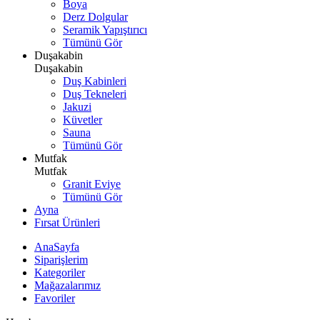
Boya
Derz Dolgular
Seramik Yapıştırıcı
Tümünü Gör
Duşakabin
Duşakabin
Duş Kabinleri
Duş Tekneleri
Jakuzi
Küvetler
Sauna
Tümünü Gör
Mutfak
Mutfak
Granit Eviye
Tümünü Gör
Ayna
Fırsat Ürünleri
AnaSayfa
Siparişlerim
Kategoriler
Mağazalarımız
Favoriler