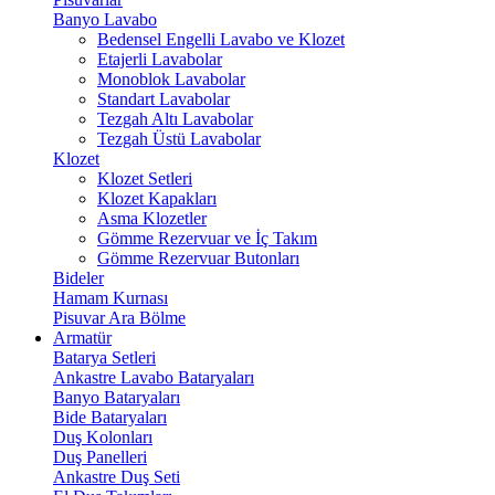
Banyo Lavabo
Bedensel Engelli Lavabo ve Klozet
Etajerli Lavabolar
Monoblok Lavabolar
Standart Lavabolar
Tezgah Altı Lavabolar
Tezgah Üstü Lavabolar
Klozet
Klozet Setleri
Klozet Kapakları
Asma Klozetler
Gömme Rezervuar ve İç Takım
Gömme Rezervuar Butonları
Bideler
Hamam Kurnası
Pisuvar Ara Bölme
Armatür
Batarya Setleri
Ankastre Lavabo Bataryaları
Banyo Bataryaları
Bide Bataryaları
Duş Kolonları
Duş Panelleri
Ankastre Duş Seti