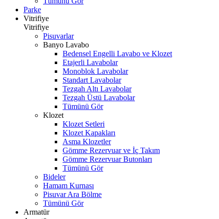
Tümünü Gör
Parke
Vitrifiye
Vitrifiye
Pisuvarlar
Banyo Lavabo
Bedensel Engelli Lavabo ve Klozet
Etajerli Lavabolar
Monoblok Lavabolar
Standart Lavabolar
Tezgah Altı Lavabolar
Tezgah Üstü Lavabolar
Tümünü Gör
Klozet
Klozet Setleri
Klozet Kapakları
Asma Klozetler
Gömme Rezervuar ve İç Takım
Gömme Rezervuar Butonları
Tümünü Gör
Bideler
Hamam Kurnası
Pisuvar Ara Bölme
Tümünü Gör
Armatür