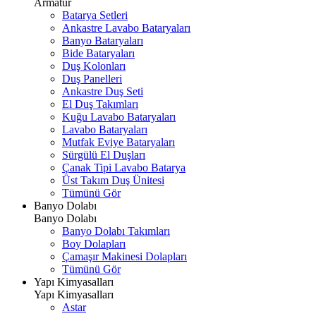
Armatür
Batarya Setleri
Ankastre Lavabo Bataryaları
Banyo Bataryaları
Bide Bataryaları
Duş Kolonları
Duş Panelleri
Ankastre Duş Seti
El Duş Takımları
Kuğu Lavabo Bataryaları
Lavabo Bataryaları
Mutfak Eviye Bataryaları
Sürgülü El Duşları
Çanak Tipi Lavabo Batarya
Üst Takım Duş Ünitesi
Tümünü Gör
Banyo Dolabı
Banyo Dolabı
Banyo Dolabı Takımları
Boy Dolapları
Çamaşır Makinesi Dolapları
Tümünü Gör
Yapı Kimyasalları
Yapı Kimyasalları
Astar