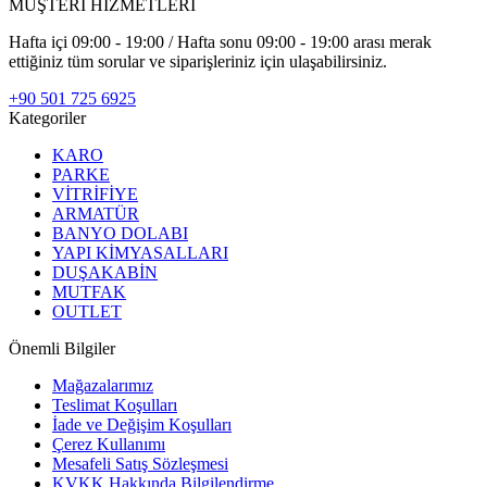
MÜŞTERİ HİZMETLERİ
Hafta içi 09:00 - 19:00 / Hafta sonu 09:00 - 19:00 arası merak
ettiğiniz tüm sorular ve siparişleriniz için ulaşabilirsiniz.
+90 501 725 6925
Kategoriler
KARO
PARKE
VİTRİFİYE
ARMATÜR
BANYO DOLABI
YAPI KİMYASALLARI
DUŞAKABİN
MUTFAK
OUTLET
Önemli Bilgiler
Mağazalarımız
Teslimat Koşulları
İade ve Değişim Koşulları
Çerez Kullanımı
Mesafeli Satış Sözleşmesi
KVKK Hakkında Bilgilendirme