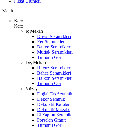
Fırsat Ürünleri
Menü
Karo
Karo
İç Mekan
Duvar Seramikleri
Yer Seramikleri
Banyo Seramikleri
Mutfak Seramikleri
Tümünü Gör
Dış Mekan
Havuz Seramikleri
Bahçe Seramikleri
Balkon Seramikleri
Tümünü Gör
Yüzey
Doğal Taş Seramik
Dekor Seramik
Dekoratif Karolar
Dekoratif Mozaik
El Yapımı Seramik
Porselen Granit
Tümünü Gör