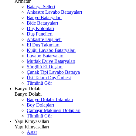
Armatür
Batarya Setleri
Ankastre Lavabo Bataryaları
Banyo Bataryaları
Bide Bataryaları
Duş Kolonları
Duş Panelleri
Ankastre Duş Seti
El Duş Takımları
Kuğu Lavabo Bataryaları
Lavabo Bataryaları
Mutfak Eviye Bataryaları
Sürgülü El Duşları
Çanak Tipi Lavabo Batarya
Üst Takım Duş Ünitesi
Tümünü Gör
Banyo Dolabı
Banyo Dolabı
Banyo Dolabı Takımları
Boy Dolapları
Çamaşır Makinesi Dolapları
Tümünü Gör
Yapı Kimyasalları
Yapı Kimyasalları
Astar