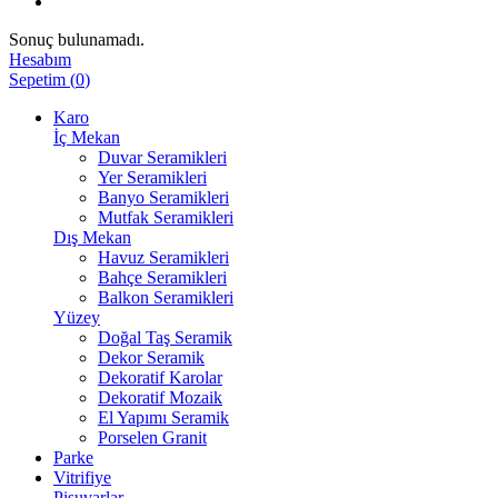
Sonuç bulunamadı.
Hesabım
Sepetim
(
0
)
Karo
İç Mekan
Duvar Seramikleri
Yer Seramikleri
Banyo Seramikleri
Mutfak Seramikleri
Dış Mekan
Havuz Seramikleri
Bahçe Seramikleri
Balkon Seramikleri
Yüzey
Doğal Taş Seramik
Dekor Seramik
Dekoratif Karolar
Dekoratif Mozaik
El Yapımı Seramik
Porselen Granit
Parke
Vitrifiye
Pisuvarlar