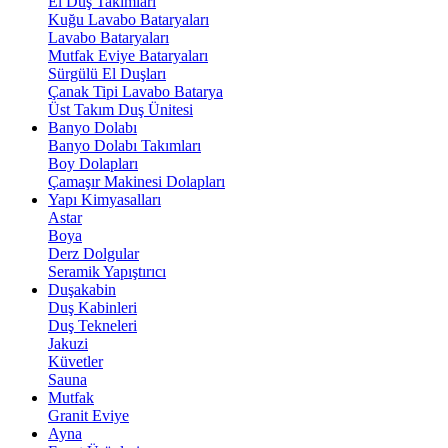
El Duş Takımları
Kuğu Lavabo Bataryaları
Lavabo Bataryaları
Mutfak Eviye Bataryaları
Sürgülü El Duşları
Çanak Tipi Lavabo Batarya
Üst Takım Duş Ünitesi
Banyo Dolabı
Banyo Dolabı Takımları
Boy Dolapları
Çamaşır Makinesi Dolapları
Yapı Kimyasalları
Astar
Boya
Derz Dolgular
Seramik Yapıştırıcı
Duşakabin
Duş Kabinleri
Duş Tekneleri
Jakuzi
Küvetler
Sauna
Mutfak
Granit Eviye
Ayna