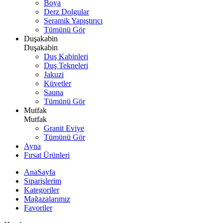
Boya
Derz Dolgular
Seramik Yapıştırıcı
Tümünü Gör
Duşakabin
Duşakabin
Duş Kabinleri
Duş Tekneleri
Jakuzi
Küvetler
Sauna
Tümünü Gör
Mutfak
Mutfak
Granit Eviye
Tümünü Gör
Ayna
Fırsat Ürünleri
AnaSayfa
Siparişlerim
Kategoriler
Mağazalarımız
Favoriler