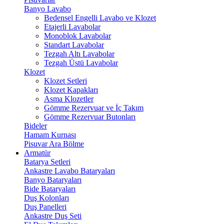
Banyo Lavabo
Bedensel Engelli Lavabo ve Klozet
Etajerli Lavabolar
Monoblok Lavabolar
Standart Lavabolar
Tezgah Altı Lavabolar
Tezgah Üstü Lavabolar
Klozet
Klozet Setleri
Klozet Kapakları
Asma Klozetler
Gömme Rezervuar ve İç Takım
Gömme Rezervuar Butonları
Bideler
Hamam Kurnası
Pisuvar Ara Bölme
Armatür
Batarya Setleri
Ankastre Lavabo Bataryaları
Banyo Bataryaları
Bide Bataryaları
Duş Kolonları
Duş Panelleri
Ankastre Duş Seti