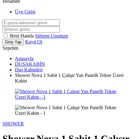
Hesabım
Üye Girişi
Beni Hatırla
Şifremi Unuttum
Kayıt Ol
Giriş Yap
Sepetim
Anasayfa
DUŞAKABİN
Duş Kabinleri
Shower Nova 1 Sabit 1 Çalışır Yan Panelli Tekne Üzeri
Kabin
SHOWER
Shower Nova 1 Sabit 1 Çalışır