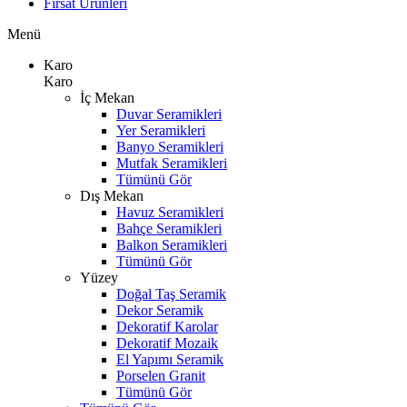
Fırsat Ürünleri
Menü
Karo
Karo
İç Mekan
Duvar Seramikleri
Yer Seramikleri
Banyo Seramikleri
Mutfak Seramikleri
Tümünü Gör
Dış Mekan
Havuz Seramikleri
Bahçe Seramikleri
Balkon Seramikleri
Tümünü Gör
Yüzey
Doğal Taş Seramik
Dekor Seramik
Dekoratif Karolar
Dekoratif Mozaik
El Yapımı Seramik
Porselen Granit
Tümünü Gör