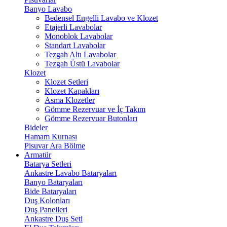
Banyo Lavabo
Bedensel Engelli Lavabo ve Klozet
Etajerli Lavabolar
Monoblok Lavabolar
Standart Lavabolar
Tezgah Altı Lavabolar
Tezgah Üstü Lavabolar
Klozet
Klozet Setleri
Klozet Kapakları
Asma Klozetler
Gömme Rezervuar ve İç Takım
Gömme Rezervuar Butonları
Bideler
Hamam Kurnası
Pisuvar Ara Bölme
Armatür
Batarya Setleri
Ankastre Lavabo Bataryaları
Banyo Bataryaları
Bide Bataryaları
Duş Kolonları
Duş Panelleri
Ankastre Duş Seti