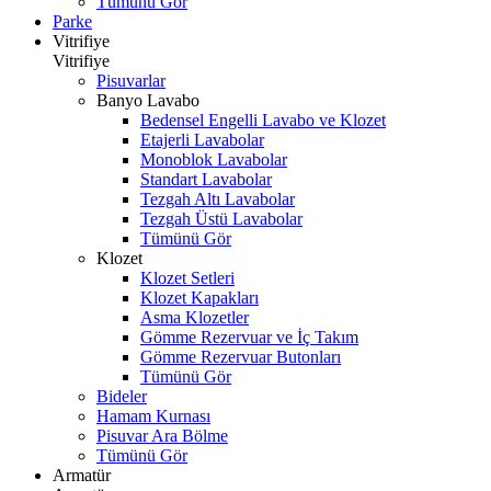
Tümünü Gör
Parke
Vitrifiye
Vitrifiye
Pisuvarlar
Banyo Lavabo
Bedensel Engelli Lavabo ve Klozet
Etajerli Lavabolar
Monoblok Lavabolar
Standart Lavabolar
Tezgah Altı Lavabolar
Tezgah Üstü Lavabolar
Tümünü Gör
Klozet
Klozet Setleri
Klozet Kapakları
Asma Klozetler
Gömme Rezervuar ve İç Takım
Gömme Rezervuar Butonları
Tümünü Gör
Bideler
Hamam Kurnası
Pisuvar Ara Bölme
Tümünü Gör
Armatür