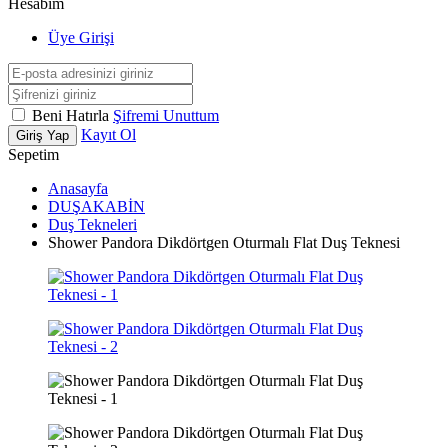
Hesabım
Üye Girişi
Beni Hatırla
Şifremi Unuttum
Kayıt Ol
Giriş Yap
Sepetim
Anasayfa
DUŞAKABİN
Duş Tekneleri
Shower Pandora Dikdörtgen Oturmalı Flat Duş Teknesi