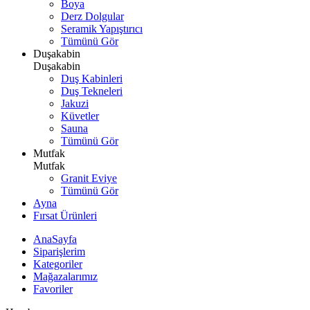
Boya
Derz Dolgular
Seramik Yapıştırıcı
Tümünü Gör
Duşakabin
Duşakabin
Duş Kabinleri
Duş Tekneleri
Jakuzi
Küvetler
Sauna
Tümünü Gör
Mutfak
Mutfak
Granit Eviye
Tümünü Gör
Ayna
Fırsat Ürünleri
AnaSayfa
Siparişlerim
Kategoriler
Mağazalarımız
Favoriler