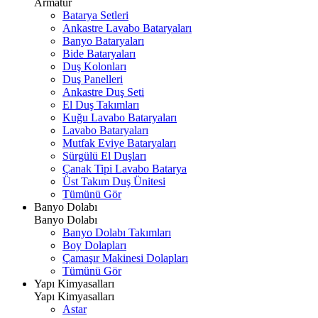
Armatür
Batarya Setleri
Ankastre Lavabo Bataryaları
Banyo Bataryaları
Bide Bataryaları
Duş Kolonları
Duş Panelleri
Ankastre Duş Seti
El Duş Takımları
Kuğu Lavabo Bataryaları
Lavabo Bataryaları
Mutfak Eviye Bataryaları
Sürgülü El Duşları
Çanak Tipi Lavabo Batarya
Üst Takım Duş Ünitesi
Tümünü Gör
Banyo Dolabı
Banyo Dolabı
Banyo Dolabı Takımları
Boy Dolapları
Çamaşır Makinesi Dolapları
Tümünü Gör
Yapı Kimyasalları
Yapı Kimyasalları
Astar