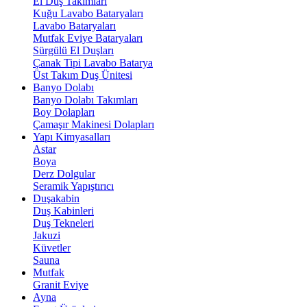
El Duş Takımları
Kuğu Lavabo Bataryaları
Lavabo Bataryaları
Mutfak Eviye Bataryaları
Sürgülü El Duşları
Çanak Tipi Lavabo Batarya
Üst Takım Duş Ünitesi
Banyo Dolabı
Banyo Dolabı Takımları
Boy Dolapları
Çamaşır Makinesi Dolapları
Yapı Kimyasalları
Astar
Boya
Derz Dolgular
Seramik Yapıştırıcı
Duşakabin
Duş Kabinleri
Duş Tekneleri
Jakuzi
Küvetler
Sauna
Mutfak
Granit Eviye
Ayna