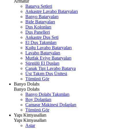
Armatür
Batarya Setleri
Ankastre Lavabo Bataryaları
Banyo Bataryaları
Bide Bataryaları
Duş Kolonları
Duş Panelleri
Ankastre Duş Seti
El Duş Takımları
Kuğu Lavabo Bataryaları
Lavabo Bataryaları
Mutfak Eviye Bataryaları
Sürgülü El Duşları
Çanak Tipi Lavabo Batarya
Üst Takım Duş Ünitesi
Tümünü Gör
Banyo Dolabı
Banyo Dolabı
Banyo Dolabı Takımları
Boy Dolapları
Çamaşır Makinesi Dolapları
Tümünü Gör
Yapı Kimyasalları
Yapı Kimyasalları
Astar