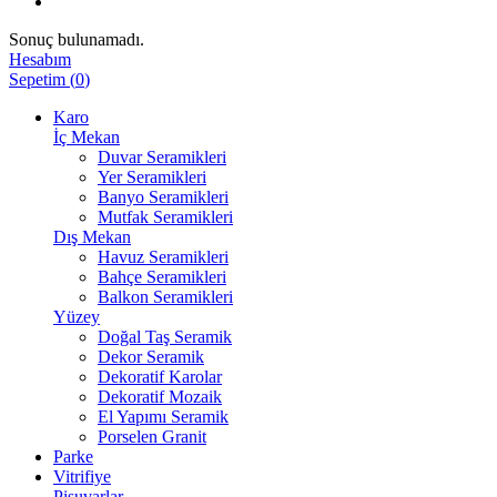
Sonuç bulunamadı.
Hesabım
Sepetim
(
0
)
Karo
İç Mekan
Duvar Seramikleri
Yer Seramikleri
Banyo Seramikleri
Mutfak Seramikleri
Dış Mekan
Havuz Seramikleri
Bahçe Seramikleri
Balkon Seramikleri
Yüzey
Doğal Taş Seramik
Dekor Seramik
Dekoratif Karolar
Dekoratif Mozaik
El Yapımı Seramik
Porselen Granit
Parke
Vitrifiye
Pisuvarlar