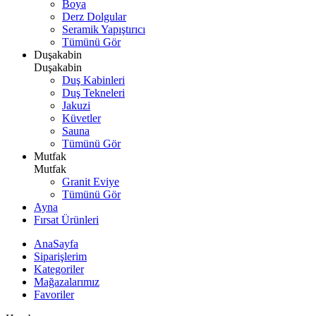
Boya
Derz Dolgular
Seramik Yapıştırıcı
Tümünü Gör
Duşakabin
Duşakabin
Duş Kabinleri
Duş Tekneleri
Jakuzi
Küvetler
Sauna
Tümünü Gör
Mutfak
Mutfak
Granit Eviye
Tümünü Gör
Ayna
Fırsat Ürünleri
AnaSayfa
Siparişlerim
Kategoriler
Mağazalarımız
Favoriler