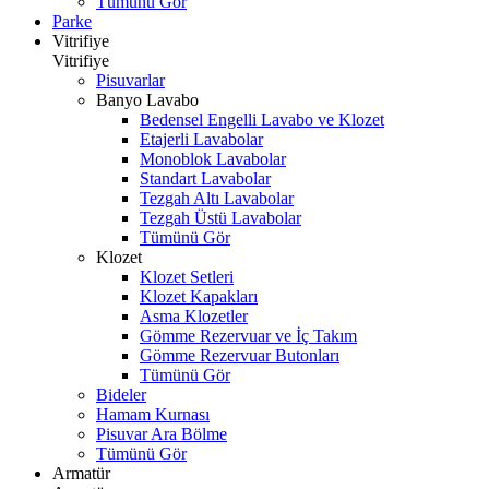
Tümünü Gör
Parke
Vitrifiye
Vitrifiye
Pisuvarlar
Banyo Lavabo
Bedensel Engelli Lavabo ve Klozet
Etajerli Lavabolar
Monoblok Lavabolar
Standart Lavabolar
Tezgah Altı Lavabolar
Tezgah Üstü Lavabolar
Tümünü Gör
Klozet
Klozet Setleri
Klozet Kapakları
Asma Klozetler
Gömme Rezervuar ve İç Takım
Gömme Rezervuar Butonları
Tümünü Gör
Bideler
Hamam Kurnası
Pisuvar Ara Bölme
Tümünü Gör
Armatür