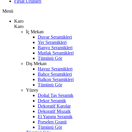
Fırsat Ürünleri
Menü
Karo
Karo
İç Mekan
Duvar Seramikleri
Yer Seramikleri
Banyo Seramikleri
Mutfak Seramikleri
Tümünü Gör
Dış Mekan
Havuz Seramikleri
Bahçe Seramikleri
Balkon Seramikleri
Tümünü Gör
Yüzey
Doğal Taş Seramik
Dekor Seramik
Dekoratif Karolar
Dekoratif Mozaik
El Yapımı Seramik
Porselen Granit
Tümünü Gör