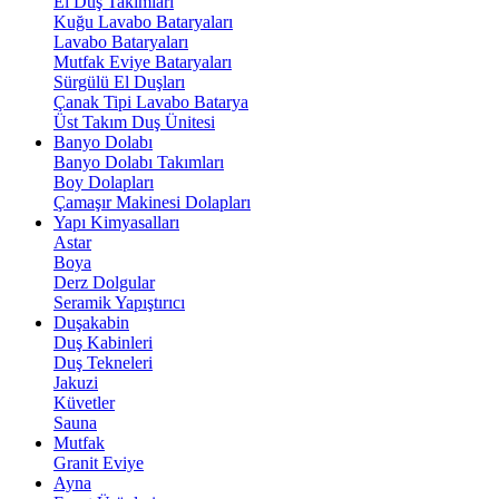
El Duş Takımları
Kuğu Lavabo Bataryaları
Lavabo Bataryaları
Mutfak Eviye Bataryaları
Sürgülü El Duşları
Çanak Tipi Lavabo Batarya
Üst Takım Duş Ünitesi
Banyo Dolabı
Banyo Dolabı Takımları
Boy Dolapları
Çamaşır Makinesi Dolapları
Yapı Kimyasalları
Astar
Boya
Derz Dolgular
Seramik Yapıştırıcı
Duşakabin
Duş Kabinleri
Duş Tekneleri
Jakuzi
Küvetler
Sauna
Mutfak
Granit Eviye
Ayna