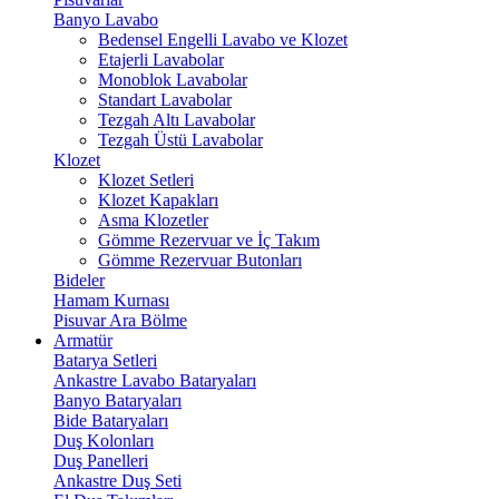
Banyo Lavabo
Bedensel Engelli Lavabo ve Klozet
Etajerli Lavabolar
Monoblok Lavabolar
Standart Lavabolar
Tezgah Altı Lavabolar
Tezgah Üstü Lavabolar
Klozet
Klozet Setleri
Klozet Kapakları
Asma Klozetler
Gömme Rezervuar ve İç Takım
Gömme Rezervuar Butonları
Bideler
Hamam Kurnası
Pisuvar Ara Bölme
Armatür
Batarya Setleri
Ankastre Lavabo Bataryaları
Banyo Bataryaları
Bide Bataryaları
Duş Kolonları
Duş Panelleri
Ankastre Duş Seti