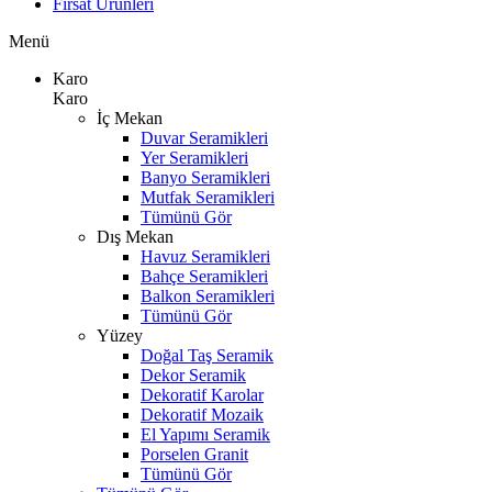
Fırsat Ürünleri
Menü
Karo
Karo
İç Mekan
Duvar Seramikleri
Yer Seramikleri
Banyo Seramikleri
Mutfak Seramikleri
Tümünü Gör
Dış Mekan
Havuz Seramikleri
Bahçe Seramikleri
Balkon Seramikleri
Tümünü Gör
Yüzey
Doğal Taş Seramik
Dekor Seramik
Dekoratif Karolar
Dekoratif Mozaik
El Yapımı Seramik
Porselen Granit
Tümünü Gör