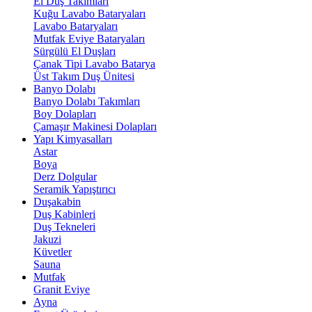
El Duş Takımları
Kuğu Lavabo Bataryaları
Lavabo Bataryaları
Mutfak Eviye Bataryaları
Sürgülü El Duşları
Çanak Tipi Lavabo Batarya
Üst Takım Duş Ünitesi
Banyo Dolabı
Banyo Dolabı Takımları
Boy Dolapları
Çamaşır Makinesi Dolapları
Yapı Kimyasalları
Astar
Boya
Derz Dolgular
Seramik Yapıştırıcı
Duşakabin
Duş Kabinleri
Duş Tekneleri
Jakuzi
Küvetler
Sauna
Mutfak
Granit Eviye
Ayna