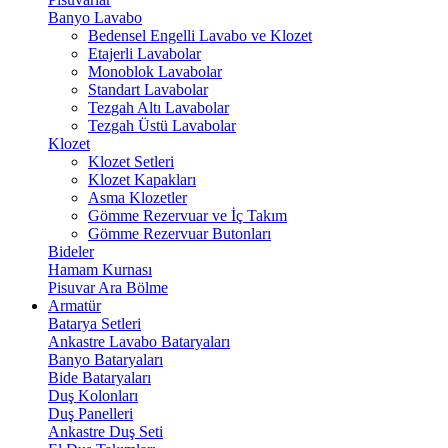
Banyo Lavabo
Bedensel Engelli Lavabo ve Klozet
Etajerli Lavabolar
Monoblok Lavabolar
Standart Lavabolar
Tezgah Altı Lavabolar
Tezgah Üstü Lavabolar
Klozet
Klozet Setleri
Klozet Kapakları
Asma Klozetler
Gömme Rezervuar ve İç Takım
Gömme Rezervuar Butonları
Bideler
Hamam Kurnası
Pisuvar Ara Bölme
Armatür
Batarya Setleri
Ankastre Lavabo Bataryaları
Banyo Bataryaları
Bide Bataryaları
Duş Kolonları
Duş Panelleri
Ankastre Duş Seti