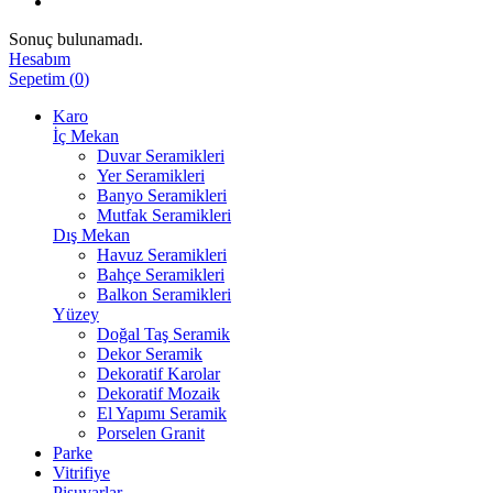
Sonuç bulunamadı.
Hesabım
Sepetim
(
0
)
Karo
İç Mekan
Duvar Seramikleri
Yer Seramikleri
Banyo Seramikleri
Mutfak Seramikleri
Dış Mekan
Havuz Seramikleri
Bahçe Seramikleri
Balkon Seramikleri
Yüzey
Doğal Taş Seramik
Dekor Seramik
Dekoratif Karolar
Dekoratif Mozaik
El Yapımı Seramik
Porselen Granit
Parke
Vitrifiye
Pisuvarlar