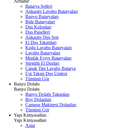
Armatür
Batarya Setleri
Ankastre Lavabo Bataryaları
Banyo Bataryaları
Bide Bataryaları
Duş Kolonları
Duş Panelleri
Ankastre Duş Seti
El Duş Takımları
Kuğu Lavabo Bataryaları
Lavabo Bataryaları
Mutfak Eviye Bataryaları
Sürgülü El Duşları
Çanak Tipi Lavabo Batarya
Üst Takım Duş Ünitesi
Tümünü Gör
Banyo Dolabı
Banyo Dolabı
Banyo Dolabı Takımları
Boy Dolapları
Çamaşır Makinesi Dolapları
Tümünü Gör
Yapı Kimyasalları
Yapı Kimyasalları
Astar