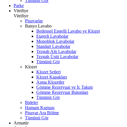
Tümünü Gör
Parke
Vitrifiye
Vitrifiye
Pisuvarlar
Banyo Lavabo
Bedensel Engelli Lavabo ve Klozet
Etajerli Lavabolar
Monoblok Lavabolar
Standart Lavabolar
Tezgah Altı Lavabolar
Tezgah Üstü Lavabolar
Tümünü Gör
Klozet
Klozet Setleri
Klozet Kapakları
Asma Klozetler
Gömme Rezervuar ve İç Takım
Gömme Rezervuar Butonları
Tümünü Gör
Bideler
Hamam Kurnası
Pisuvar Ara Bölme
Tümünü Gör
Armatür