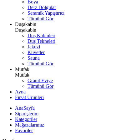
Boya
Derz Dolgular
Seramik Yapıştırıcı
Tümünü Gör
Duşakabin
Duşakabin
Duş Kabinleri
Duş Tekneleri
Jakuzi
Küvetler
Sauna
Tümünü Gör
Mutfak
Mutfak
Granit Eviye
Tümünü Gör
Ayna
Fırsat Ürünleri
AnaSayfa
Siparişlerim
Kategoriler
Mağazalarımız
Favoriler