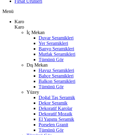
Fırsat Ürünleri
Menü
Karo
Karo
İç Mekan
Duvar Seramikleri
Yer Seramikleri
Banyo Seramikleri
Mutfak Seramikleri
Tümünü Gör
Dış Mekan
Havuz Seramikleri
Bahçe Seramikleri
Balkon Seramikleri
Tümünü Gör
Yüzey
Doğal Taş Seramik
Dekor Seramik
Dekoratif Karolar
Dekoratif Mozaik
El Yapımı Seramik
Porselen Granit
Tümünü Gör