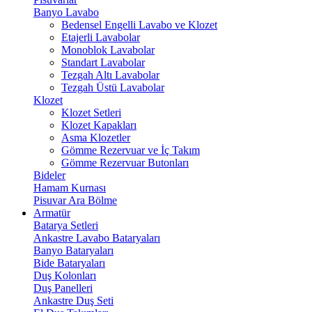
Banyo Lavabo
Bedensel Engelli Lavabo ve Klozet
Etajerli Lavabolar
Monoblok Lavabolar
Standart Lavabolar
Tezgah Altı Lavabolar
Tezgah Üstü Lavabolar
Klozet
Klozet Setleri
Klozet Kapakları
Asma Klozetler
Gömme Rezervuar ve İç Takım
Gömme Rezervuar Butonları
Bideler
Hamam Kurnası
Pisuvar Ara Bölme
Armatür
Batarya Setleri
Ankastre Lavabo Bataryaları
Banyo Bataryaları
Bide Bataryaları
Duş Kolonları
Duş Panelleri
Ankastre Duş Seti