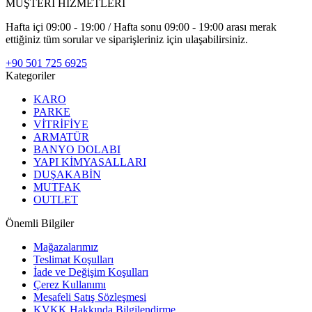
MÜŞTERİ HİZMETLERİ
Hafta içi 09:00 - 19:00 / Hafta sonu 09:00 - 19:00 arası merak
ettiğiniz tüm sorular ve siparişleriniz için ulaşabilirsiniz.
+90 501 725 6925
Kategoriler
KARO
PARKE
VİTRİFİYE
ARMATÜR
BANYO DOLABI
YAPI KİMYASALLARI
DUŞAKABİN
MUTFAK
OUTLET
Önemli Bilgiler
Mağazalarımız
Teslimat Koşulları
İade ve Değişim Koşulları
Çerez Kullanımı
Mesafeli Satış Sözleşmesi
KVKK Hakkında Bilgilendirme