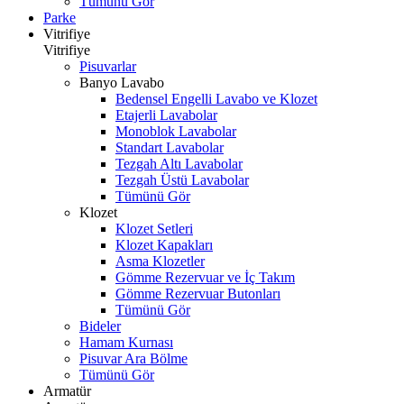
Tümünü Gör
Parke
Vitrifiye
Vitrifiye
Pisuvarlar
Banyo Lavabo
Bedensel Engelli Lavabo ve Klozet
Etajerli Lavabolar
Monoblok Lavabolar
Standart Lavabolar
Tezgah Altı Lavabolar
Tezgah Üstü Lavabolar
Tümünü Gör
Klozet
Klozet Setleri
Klozet Kapakları
Asma Klozetler
Gömme Rezervuar ve İç Takım
Gömme Rezervuar Butonları
Tümünü Gör
Bideler
Hamam Kurnası
Pisuvar Ara Bölme
Tümünü Gör
Armatür