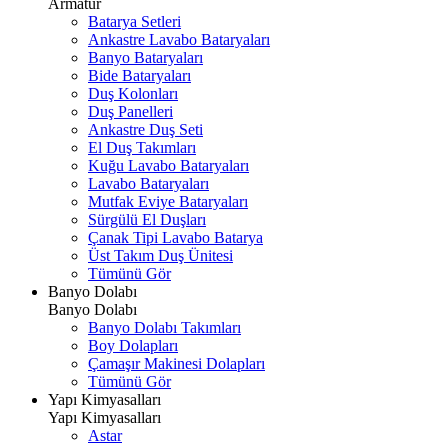
Armatür
Batarya Setleri
Ankastre Lavabo Bataryaları
Banyo Bataryaları
Bide Bataryaları
Duş Kolonları
Duş Panelleri
Ankastre Duş Seti
El Duş Takımları
Kuğu Lavabo Bataryaları
Lavabo Bataryaları
Mutfak Eviye Bataryaları
Sürgülü El Duşları
Çanak Tipi Lavabo Batarya
Üst Takım Duş Ünitesi
Tümünü Gör
Banyo Dolabı
Banyo Dolabı
Banyo Dolabı Takımları
Boy Dolapları
Çamaşır Makinesi Dolapları
Tümünü Gör
Yapı Kimyasalları
Yapı Kimyasalları
Astar