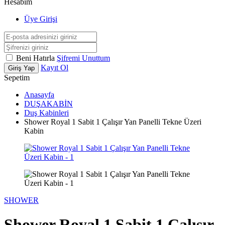
Hesabım
Üye Girişi
Beni Hatırla
Şifremi Unuttum
Kayıt Ol
Giriş Yap
Sepetim
Anasayfa
DUŞAKABİN
Duş Kabinleri
Shower Royal 1 Sabit 1 Çalışır Yan Panelli Tekne Üzeri
Kabin
SHOWER
Shower Royal 1 Sabit 1 Çalışır