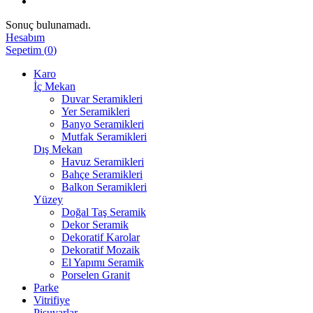
Sonuç bulunamadı.
Hesabım
Sepetim
(
0
)
Karo
İç Mekan
Duvar Seramikleri
Yer Seramikleri
Banyo Seramikleri
Mutfak Seramikleri
Dış Mekan
Havuz Seramikleri
Bahçe Seramikleri
Balkon Seramikleri
Yüzey
Doğal Taş Seramik
Dekor Seramik
Dekoratif Karolar
Dekoratif Mozaik
El Yapımı Seramik
Porselen Granit
Parke
Vitrifiye
Pisuvarlar