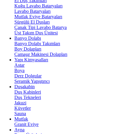
El Duş Takımları
Kuğu Lavabo Bataryaları
Lavabo Bataryaları
Mutfak Eviye Bataryaları
Sürgülü El Duşları
Çanak Tipi Lavabo Batarya
Üst Takım Duş Ünitesi
Banyo Dolabı
Banyo Dolabı Takımları
Boy Dolapları
Çamaşır Makinesi Dolapları
Yapı Kimyasalları
Astar
Boya
Derz Dolgular
Seramik Yapıştırıcı
Duşakabin
Duş Kabinleri
Duş Tekneleri
Jakuzi
Küvetler
Sauna
Mutfak
Granit Eviye
Ayna