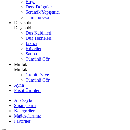
Boya
Derz Dolgular
Seramik Yapıştırıcı
Tümünü Gör
Duşakabin
Duşakabin
Duş Kabinleri
Duş Tekneleri
Jakuzi
Küvetler
Sauna
Tümünü Gör
Mutfak
Mutfak
Granit Eviye
Tümünü Gör
Ayna
Fırsat Ürünleri
AnaSayfa
Siparişlerim
Kategoriler
Mağazalarımız
Favoriler