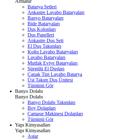
Armatür
Batarya Setleri
Ankastre Lavabo Bataryaları
Banyo Bataryaları
Bide Bataryaları
Duş Kolonları
Duş Panelleri
Ankastre Duş Seti
El Duş Takımları
Kuğu Lavabo Bataryaları
Lavabo Bataryaları
Mutfak Eviye Bataryaları
Sürgülü El Duşları
Çanak Tipi Lavabo Batarya
Üst Takım Duş Ünitesi
Tümünü Gör
Banyo Dolabı
Banyo Dolabı
Banyo Dolabı Takımları
Boy Dolapları
Çamaşır Makinesi Dolapları
Tümünü Gör
Yapı Kimyasalları
Yapı Kimyasalları
Astar