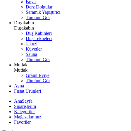
Boya
Derz Dolgular
Seramik Yapıştırıcı
Tümünü Gör
Duşakabin
Duşakabin
Duş Kabinleri
Duş Tekneleri
Jakuzi
Küvetler
Sauna
Tümünü Gör
Mutfak
Mutfak
Granit Eviye
Tümünü Gör
Ayna
Fırsat Ürünleri
AnaSayfa
Siparişlerim
Kategoriler
Mağazalarımız
Favoriler