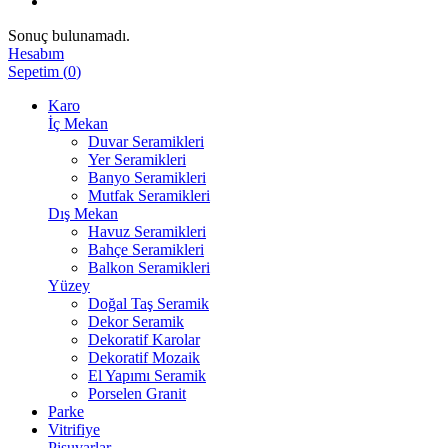
Sonuç bulunamadı.
Hesabım
Sepetim
(
0
)
Karo
İç Mekan
Duvar Seramikleri
Yer Seramikleri
Banyo Seramikleri
Mutfak Seramikleri
Dış Mekan
Havuz Seramikleri
Bahçe Seramikleri
Balkon Seramikleri
Yüzey
Doğal Taş Seramik
Dekor Seramik
Dekoratif Karolar
Dekoratif Mozaik
El Yapımı Seramik
Porselen Granit
Parke
Vitrifiye
Pisuvarlar