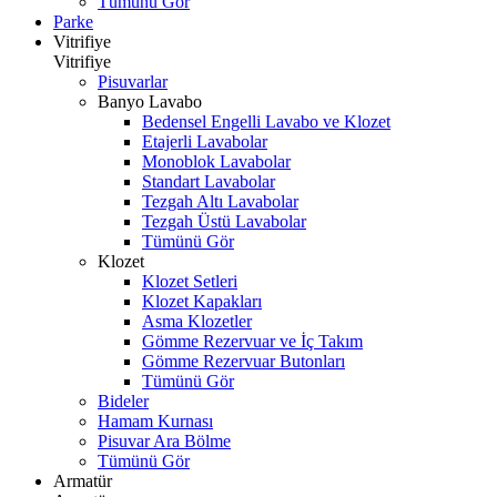
Tümünü Gör
Parke
Vitrifiye
Vitrifiye
Pisuvarlar
Banyo Lavabo
Bedensel Engelli Lavabo ve Klozet
Etajerli Lavabolar
Monoblok Lavabolar
Standart Lavabolar
Tezgah Altı Lavabolar
Tezgah Üstü Lavabolar
Tümünü Gör
Klozet
Klozet Setleri
Klozet Kapakları
Asma Klozetler
Gömme Rezervuar ve İç Takım
Gömme Rezervuar Butonları
Tümünü Gör
Bideler
Hamam Kurnası
Pisuvar Ara Bölme
Tümünü Gör
Armatür