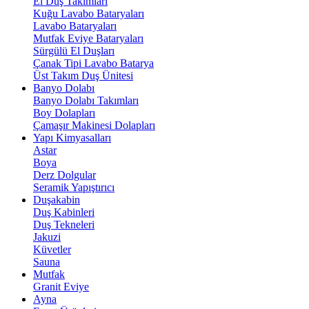
El Duş Takımları
Kuğu Lavabo Bataryaları
Lavabo Bataryaları
Mutfak Eviye Bataryaları
Sürgülü El Duşları
Çanak Tipi Lavabo Batarya
Üst Takım Duş Ünitesi
Banyo Dolabı
Banyo Dolabı Takımları
Boy Dolapları
Çamaşır Makinesi Dolapları
Yapı Kimyasalları
Astar
Boya
Derz Dolgular
Seramik Yapıştırıcı
Duşakabin
Duş Kabinleri
Duş Tekneleri
Jakuzi
Küvetler
Sauna
Mutfak
Granit Eviye
Ayna