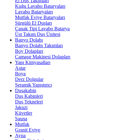
El Duş Takımları
Kuğu Lavabo Bataryaları
Lavabo Bataryaları
Mutfak Eviye Bataryaları
Sürgülü El Duşları
Çanak Tipi Lavabo Batarya
Üst Takım Duş Ünitesi
Banyo Dolabı
Banyo Dolabı Takımları
Boy Dolapları
Çamaşır Makinesi Dolapları
Yapı Kimyasalları
Astar
Boya
Derz Dolgular
Seramik Yapıştırıcı
Duşakabin
Duş Kabinleri
Duş Tekneleri
Jakuzi
Küvetler
Sauna
Mutfak
Granit Eviye
Ayna