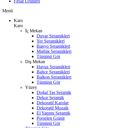
Fırsat Ürünleri
Menü
Karo
Karo
İç Mekan
Duvar Seramikleri
Yer Seramikleri
Banyo Seramikleri
Mutfak Seramikleri
Tümünü Gör
Dış Mekan
Havuz Seramikleri
Bahçe Seramikleri
Balkon Seramikleri
Tümünü Gör
Yüzey
Doğal Taş Seramik
Dekor Seramik
Dekoratif Karolar
Dekoratif Mozaik
El Yapımı Seramik
Porselen Granit
Tümünü Gör