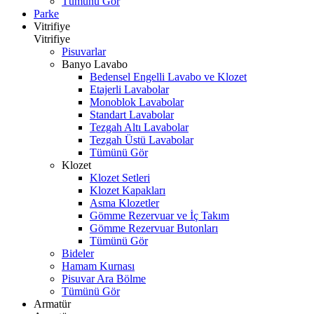
Tümünü Gör
Parke
Vitrifiye
Vitrifiye
Pisuvarlar
Banyo Lavabo
Bedensel Engelli Lavabo ve Klozet
Etajerli Lavabolar
Monoblok Lavabolar
Standart Lavabolar
Tezgah Altı Lavabolar
Tezgah Üstü Lavabolar
Tümünü Gör
Klozet
Klozet Setleri
Klozet Kapakları
Asma Klozetler
Gömme Rezervuar ve İç Takım
Gömme Rezervuar Butonları
Tümünü Gör
Bideler
Hamam Kurnası
Pisuvar Ara Bölme
Tümünü Gör
Armatür