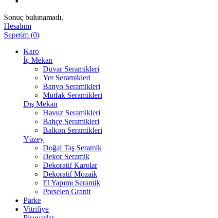
Sonuç bulunamadı.
Hesabım
Sepetim
(
0
)
Karo
İç Mekan
Duvar Seramikleri
Yer Seramikleri
Banyo Seramikleri
Mutfak Seramikleri
Dış Mekan
Havuz Seramikleri
Bahçe Seramikleri
Balkon Seramikleri
Yüzey
Doğal Taş Seramik
Dekor Seramik
Dekoratif Karolar
Dekoratif Mozaik
El Yapımı Seramik
Porselen Granit
Parke
Vitrifiye
Pisuvarlar