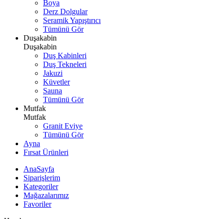
Boya
Derz Dolgular
Seramik Yapıştırıcı
Tümünü Gör
Duşakabin
Duşakabin
Duş Kabinleri
Duş Tekneleri
Jakuzi
Küvetler
Sauna
Tümünü Gör
Mutfak
Mutfak
Granit Eviye
Tümünü Gör
Ayna
Fırsat Ürünleri
AnaSayfa
Siparişlerim
Kategoriler
Mağazalarımız
Favoriler