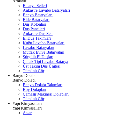
Armatür
Batarya Setleri
Ankastre Lavabo Bataryaları
Banyo Bataryaları
Bide Bataryaları
Duş Kolonları
Duş Panelleri
Ankastre Duş Seti
El Duş Takımları
Kuğu Lavabo Bataryaları
Lavabo Bataryaları
Mutfak Eviye Bataryaları
Sürgülü El Duşları
Çanak Tipi Lavabo Batarya
Üst Takım Duş Ünitesi
Tümünü Gör
Banyo Dolabı
Banyo Dolabı
Banyo Dolabı Takımları
Boy Dolapları
Çamaşır Makinesi Dolapları
Tümünü Gör
Yapı Kimyasalları
Yapı Kimyasalları
Astar