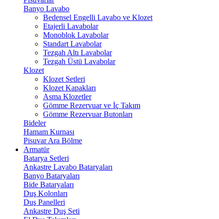
Banyo Lavabo
Bedensel Engelli Lavabo ve Klozet
Etajerli Lavabolar
Monoblok Lavabolar
Standart Lavabolar
Tezgah Altı Lavabolar
Tezgah Üstü Lavabolar
Klozet
Klozet Setleri
Klozet Kapakları
Asma Klozetler
Gömme Rezervuar ve İç Takım
Gömme Rezervuar Butonları
Bideler
Hamam Kurnası
Pisuvar Ara Bölme
Armatür
Batarya Setleri
Ankastre Lavabo Bataryaları
Banyo Bataryaları
Bide Bataryaları
Duş Kolonları
Duş Panelleri
Ankastre Duş Seti