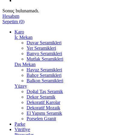
Sonuç bulunamadı.
Hesabım
Sepetim
(
0
)
Karo
İç Mekan
Duvar Seramikleri
Yer Seramikleri
Banyo Seramikleri
Mutfak Seramikleri
Dış Mekan
Havuz Seramikleri
Bahçe Seramikleri
Balkon Seramikleri
Yüzey
Doğal Taş Seramik
Dekor Seramik
Dekoratif Karolar
Dekoratif Mozaik
El Yapımı Seramik
Porselen Granit
Parke
Vitrifiye
Pisuvarlar