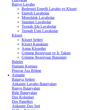
Banyo Lavabo
Bedensel Engelli Lavabo ve Klozet
Etajerli Lavabolar
Monoblok Lavabolar
Standart Lavabolar
Tezgah Altı Lavabolar
Tezgah Üstü Lavabolar
Klozet
Klozet Setleri
Klozet Kapakları
Asma Klozetler
Gömme Rezervuar ve İç Takım
Gömme Rezervuar Butonları
Bideler
Hamam Kurnası
Pisuvar Ara Bölme
Armatür
Batarya Setleri
Ankastre Lavabo Bataryaları
Banyo Bataryaları
Bide Bataryaları
Duş Kolonları
Duş Panelleri
Ankastre Duş Seti