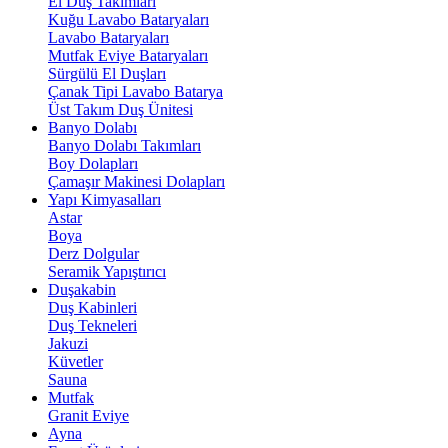
El Duş Takımları
Kuğu Lavabo Bataryaları
Lavabo Bataryaları
Mutfak Eviye Bataryaları
Sürgülü El Duşları
Çanak Tipi Lavabo Batarya
Üst Takım Duş Ünitesi
Banyo Dolabı
Banyo Dolabı Takımları
Boy Dolapları
Çamaşır Makinesi Dolapları
Yapı Kimyasalları
Astar
Boya
Derz Dolgular
Seramik Yapıştırıcı
Duşakabin
Duş Kabinleri
Duş Tekneleri
Jakuzi
Küvetler
Sauna
Mutfak
Granit Eviye
Ayna