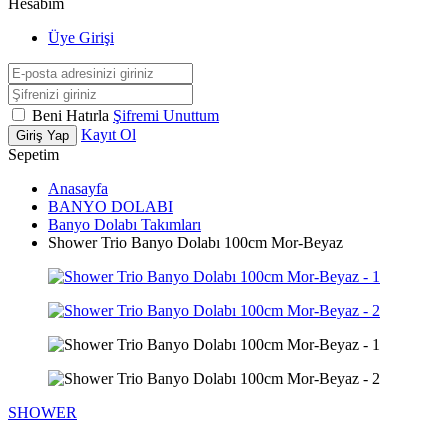
Hesabım
Üye Girişi
Beni Hatırla
Şifremi Unuttum
Kayıt Ol
Giriş Yap
Sepetim
Anasayfa
BANYO DOLABI
Banyo Dolabı Takımları
Shower Trio Banyo Dolabı 100cm Mor-Beyaz
SHOWER