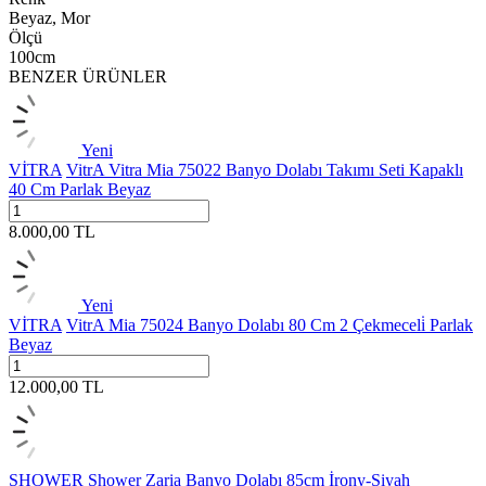
Beyaz, Mor
Ölçü
100cm
BENZER ÜRÜNLER
Yeni
VİTRA
VitrA Vitra Mia 75022 Banyo Dolabı Takımı Seti Kapaklı
40 Cm Parlak Beyaz
8.000,00
TL
Yeni
VİTRA
VitrA Mia 75024 Banyo Dolabı 80 Cm 2 Çekmeceli̇ Parlak
Beyaz
12.000,00
TL
SHOWER
Shower Zaria Banyo Dolabı 85cm İrony-Siyah