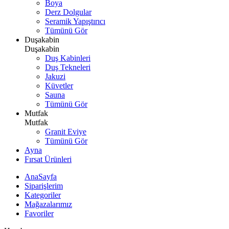
Boya
Derz Dolgular
Seramik Yapıştırıcı
Tümünü Gör
Duşakabin
Duşakabin
Duş Kabinleri
Duş Tekneleri
Jakuzi
Küvetler
Sauna
Tümünü Gör
Mutfak
Mutfak
Granit Eviye
Tümünü Gör
Ayna
Fırsat Ürünleri
AnaSayfa
Siparişlerim
Kategoriler
Mağazalarımız
Favoriler