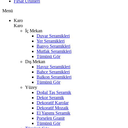
Fırsat Ürünleri
Menü
Karo
Karo
İç Mekan
Duvar Seramikleri
Yer Seramikleri
Banyo Seramikleri
Mutfak Seramikleri
Tümünü Gör
Dış Mekan
Havuz Seramikleri
Bahçe Seramikleri
Balkon Seramikleri
Tümünü Gör
Yüzey
Doğal Taş Seramik
Dekor Seramik
Dekoratif Karolar
Dekoratif Mozaik
El Yapımı Seramik
Porselen Granit
Tümünü Gör