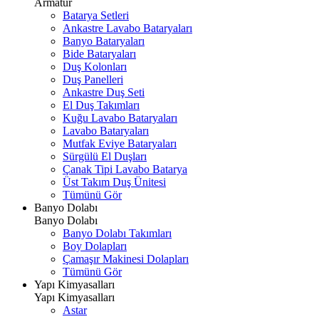
Armatür
Batarya Setleri
Ankastre Lavabo Bataryaları
Banyo Bataryaları
Bide Bataryaları
Duş Kolonları
Duş Panelleri
Ankastre Duş Seti
El Duş Takımları
Kuğu Lavabo Bataryaları
Lavabo Bataryaları
Mutfak Eviye Bataryaları
Sürgülü El Duşları
Çanak Tipi Lavabo Batarya
Üst Takım Duş Ünitesi
Tümünü Gör
Banyo Dolabı
Banyo Dolabı
Banyo Dolabı Takımları
Boy Dolapları
Çamaşır Makinesi Dolapları
Tümünü Gör
Yapı Kimyasalları
Yapı Kimyasalları
Astar