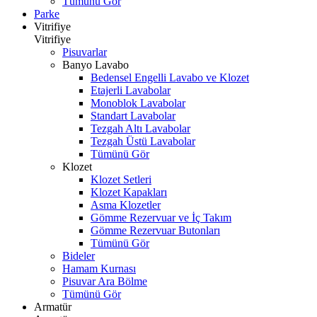
Tümünü Gör
Parke
Vitrifiye
Vitrifiye
Pisuvarlar
Banyo Lavabo
Bedensel Engelli Lavabo ve Klozet
Etajerli Lavabolar
Monoblok Lavabolar
Standart Lavabolar
Tezgah Altı Lavabolar
Tezgah Üstü Lavabolar
Tümünü Gör
Klozet
Klozet Setleri
Klozet Kapakları
Asma Klozetler
Gömme Rezervuar ve İç Takım
Gömme Rezervuar Butonları
Tümünü Gör
Bideler
Hamam Kurnası
Pisuvar Ara Bölme
Tümünü Gör
Armatür