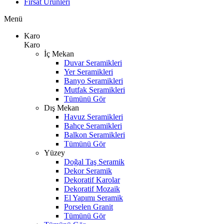
Fırsat Ürünleri
Menü
Karo
Karo
İç Mekan
Duvar Seramikleri
Yer Seramikleri
Banyo Seramikleri
Mutfak Seramikleri
Tümünü Gör
Dış Mekan
Havuz Seramikleri
Bahçe Seramikleri
Balkon Seramikleri
Tümünü Gör
Yüzey
Doğal Taş Seramik
Dekor Seramik
Dekoratif Karolar
Dekoratif Mozaik
El Yapımı Seramik
Porselen Granit
Tümünü Gör