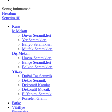
Sonuç bulunamadı.
Hesabım
Sepetim
(
0
)
Karo
İç Mekan
Duvar Seramikleri
Yer Seramikleri
Banyo Seramikleri
Mutfak Seramikleri
Dış Mekan
Havuz Seramikleri
Bahçe Seramikleri
Balkon Seramikleri
Yüzey
Doğal Taş Seramik
Dekor Seramik
Dekoratif Karolar
Dekoratif Mozaik
El Yapımı Seramik
Porselen Granit
Parke
Vitrifiye
Pisuvarlar