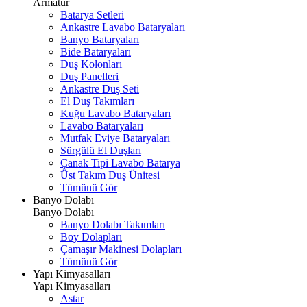
Armatür
Batarya Setleri
Ankastre Lavabo Bataryaları
Banyo Bataryaları
Bide Bataryaları
Duş Kolonları
Duş Panelleri
Ankastre Duş Seti
El Duş Takımları
Kuğu Lavabo Bataryaları
Lavabo Bataryaları
Mutfak Eviye Bataryaları
Sürgülü El Duşları
Çanak Tipi Lavabo Batarya
Üst Takım Duş Ünitesi
Tümünü Gör
Banyo Dolabı
Banyo Dolabı
Banyo Dolabı Takımları
Boy Dolapları
Çamaşır Makinesi Dolapları
Tümünü Gör
Yapı Kimyasalları
Yapı Kimyasalları
Astar