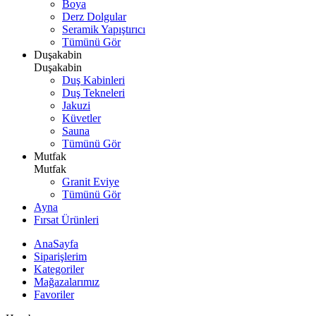
Boya
Derz Dolgular
Seramik Yapıştırıcı
Tümünü Gör
Duşakabin
Duşakabin
Duş Kabinleri
Duş Tekneleri
Jakuzi
Küvetler
Sauna
Tümünü Gör
Mutfak
Mutfak
Granit Eviye
Tümünü Gör
Ayna
Fırsat Ürünleri
AnaSayfa
Siparişlerim
Kategoriler
Mağazalarımız
Favoriler