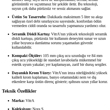
görünümlü ve sıçratmasız bir şekilde iletir. Bu teknoloji,
suyun çok daha pürüzsüz ve sessiz akmasını sağlar.
Üstün Su Tasarrufu:
Dakikada maksimum 5 litre su akışı
sağlayan özel debi sınırlayıcısı sayesinde, konfordan ödün
vermeden ciddi oranda su tasarrufu yapmanıza yardımcı olur.
Seramik Diskli Kartuş:
VitrA’nın yüksek teknolojili seramik
diskli kartuşu, pürüzsüz bir kullanım deneyimi sunar ve uzun
yıllar boyunca damlatma sorunu yaşamadan güvenle
kullanılabilir.
Kompakt Ölçüler:
105 mm çıkış ucu uzunluğu ve 84 mm
çıkış ucu yüksekliği ile standart lavabolarla mükemmel bir
estetik uyum yakalar; yer kaplamayan, zarif bir duruş sergiler.
Dayanıklı Krom Yüzey:
VitrA’nın imza niteliğindeki yüksek
kaliteli krom kaplaması, banyo ortamındaki nem ve dış
etkenlere karşı üstün direnç gösterir; ışıltısını uzun yıllar korur.
Teknik Özellikler
Marka:
VitrA
Koleksiyon:
Nora S