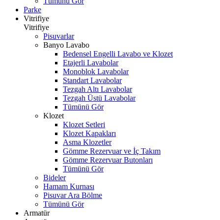
Tümünü Gör
Parke
Vitrifiye
Vitrifiye
Pisuvarlar
Banyo Lavabo
Bedensel Engelli Lavabo ve Klozet
Etajerli Lavabolar
Monoblok Lavabolar
Standart Lavabolar
Tezgah Altı Lavabolar
Tezgah Üstü Lavabolar
Tümünü Gör
Klozet
Klozet Setleri
Klozet Kapakları
Asma Klozetler
Gömme Rezervuar ve İç Takım
Gömme Rezervuar Butonları
Tümünü Gör
Bideler
Hamam Kurnası
Pisuvar Ara Bölme
Tümünü Gör
Armatür