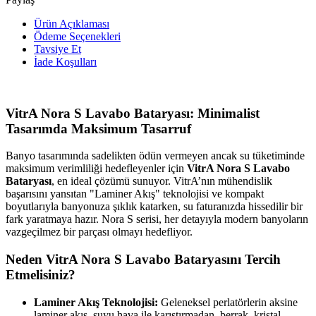
Ürün Açıklaması
Ödeme Seçenekleri
Tavsiye Et
İade Koşulları
VitrA Nora S Lavabo Bataryası: Minimalist
Tasarımda Maksimum Tasarruf
Banyo tasarımında sadelikten ödün vermeyen ancak su tüketiminde
maksimum verimliliği hedefleyenler için
VitrA Nora S Lavabo
Bataryası
, en ideal çözümü sunuyor. VitrA’nın mühendislik
başarısını yansıtan "Laminer Akış" teknolojisi ve kompakt
boyutlarıyla banyonuza şıklık katarken, su faturanızda hissedilir bir
fark yaratmaya hazır. Nora S serisi, her detayıyla modern banyoların
vazgeçilmez bir parçası olmayı hedefliyor.
Neden VitrA Nora S Lavabo Bataryasını Tercih
Etmelisiniz?
Laminer Akış Teknolojisi:
Geleneksel perlatörlerin aksine
laminer akış, suyu hava ile karıştırmadan, berrak, kristal