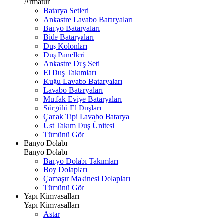
Armatür
Batarya Setleri
Ankastre Lavabo Bataryaları
Banyo Bataryaları
Bide Bataryaları
Duş Kolonları
Duş Panelleri
Ankastre Duş Seti
El Duş Takımları
Kuğu Lavabo Bataryaları
Lavabo Bataryaları
Mutfak Eviye Bataryaları
Sürgülü El Duşları
Çanak Tipi Lavabo Batarya
Üst Takım Duş Ünitesi
Tümünü Gör
Banyo Dolabı
Banyo Dolabı
Banyo Dolabı Takımları
Boy Dolapları
Çamaşır Makinesi Dolapları
Tümünü Gör
Yapı Kimyasalları
Yapı Kimyasalları
Astar