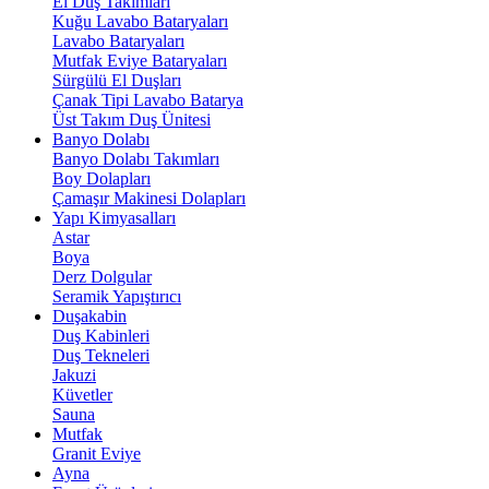
El Duş Takımları
Kuğu Lavabo Bataryaları
Lavabo Bataryaları
Mutfak Eviye Bataryaları
Sürgülü El Duşları
Çanak Tipi Lavabo Batarya
Üst Takım Duş Ünitesi
Banyo Dolabı
Banyo Dolabı Takımları
Boy Dolapları
Çamaşır Makinesi Dolapları
Yapı Kimyasalları
Astar
Boya
Derz Dolgular
Seramik Yapıştırıcı
Duşakabin
Duş Kabinleri
Duş Tekneleri
Jakuzi
Küvetler
Sauna
Mutfak
Granit Eviye
Ayna