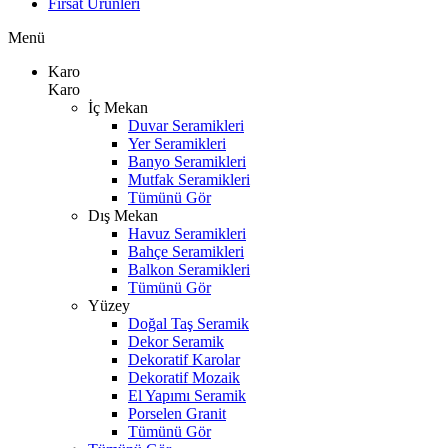
Fırsat Ürünleri
Menü
Karo
Karo
İç Mekan
Duvar Seramikleri
Yer Seramikleri
Banyo Seramikleri
Mutfak Seramikleri
Tümünü Gör
Dış Mekan
Havuz Seramikleri
Bahçe Seramikleri
Balkon Seramikleri
Tümünü Gör
Yüzey
Doğal Taş Seramik
Dekor Seramik
Dekoratif Karolar
Dekoratif Mozaik
El Yapımı Seramik
Porselen Granit
Tümünü Gör