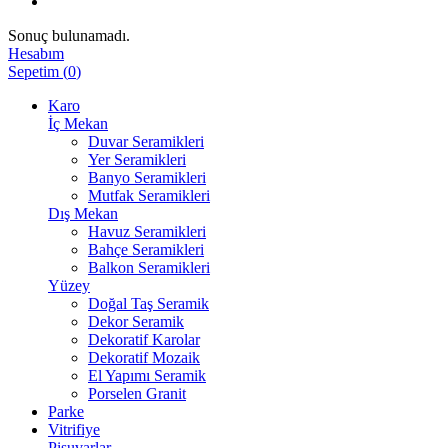
Sonuç bulunamadı.
Hesabım
Sepetim
(
0
)
Karo
İç Mekan
Duvar Seramikleri
Yer Seramikleri
Banyo Seramikleri
Mutfak Seramikleri
Dış Mekan
Havuz Seramikleri
Bahçe Seramikleri
Balkon Seramikleri
Yüzey
Doğal Taş Seramik
Dekor Seramik
Dekoratif Karolar
Dekoratif Mozaik
El Yapımı Seramik
Porselen Granit
Parke
Vitrifiye
Pisuvarlar