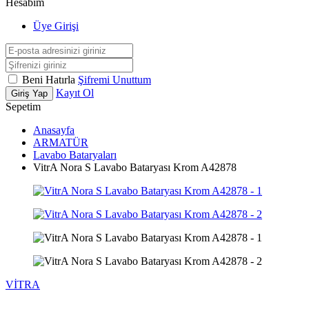
Hesabım
Üye Girişi
Beni Hatırla
Şifremi Unuttum
Kayıt Ol
Giriş Yap
Sepetim
Anasayfa
ARMATÜR
Lavabo Bataryaları
VitrA Nora S Lavabo Bataryası Krom A42878
VİTRA