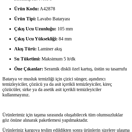
Ürün Kodu:
A42878
Ürün Tipi:
Lavabo Bataryası
Çıkış Ucu Uzunluğu:
105 mm
Çıkış Ucu Yüksekliği:
84 mm
Akış Türü:
Laminer akış
Su Tüketimi:
Maksimum 5 lt/dk
Öne Çıkanlar:
Seramik diskli özel kartuş, üstün su tasarrufu
Batarya ve musluk temizliği için çizici sünger, aşındırıcı
temizleyiciler, çözücü ya da asit içerikli temizleyiciler, kireç
çözücüler, sirke ya da asetik asit içerikli temizleyiciler
kullanmayınız.
Ürünlerimiz için taşıma sırasında oluşabilecek tüm olumsuzluklar
göz önüne alınarak paketlemesi yapılmaktadır.
Ürünleriniz kargoya teslim edildikten sonra ürünlerin sizelere ulaşma