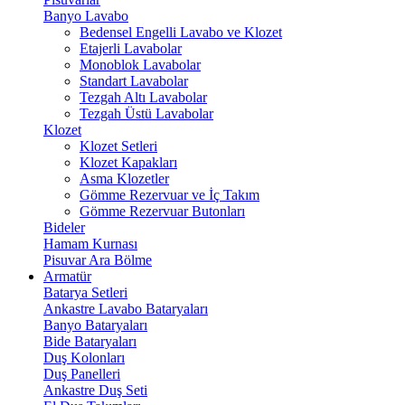
Banyo Lavabo
Bedensel Engelli Lavabo ve Klozet
Etajerli Lavabolar
Monoblok Lavabolar
Standart Lavabolar
Tezgah Altı Lavabolar
Tezgah Üstü Lavabolar
Klozet
Klozet Setleri
Klozet Kapakları
Asma Klozetler
Gömme Rezervuar ve İç Takım
Gömme Rezervuar Butonları
Bideler
Hamam Kurnası
Pisuvar Ara Bölme
Armatür
Batarya Setleri
Ankastre Lavabo Bataryaları
Banyo Bataryaları
Bide Bataryaları
Duş Kolonları
Duş Panelleri
Ankastre Duş Seti