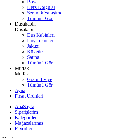
Boya
Derz Dolgular
Seramik Yapıştırıcı
Tümünü Gör
Duşakabin
Duşakabin
Duş Kabinleri
Duş Tekneleri
Jakuzi
Küvetler
Sauna
Tümünü Gör
Mutfak
Mutfak
Granit Eviye
Tümünü Gör
Ayna
Fırsat Ürünleri
AnaSayfa
Siparişlerim
Kategoriler
Mağazalarımız
Favoriler