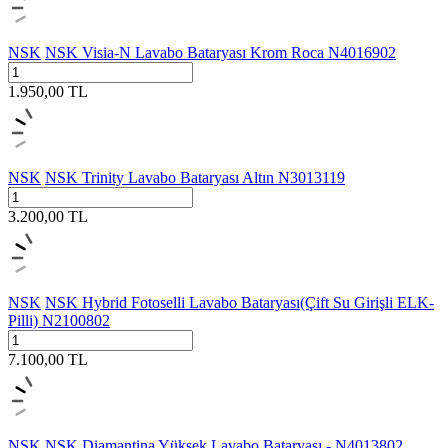
NSK
NSK Visia-N Lavabo Bataryası Krom Roca N4016902
1.950,00
TL
NSK
NSK Trinity Lavabo Bataryası Altın N3013119
3.200,00
TL
NSK
NSK Hybrid Fotoselli Lavabo Bataryası(Çift Su Girişli ELK-
Pilli) N2100802
7.100,00
TL
NSK
NSK Diamantina Yüksek Lavabo Bataryası - N4013802