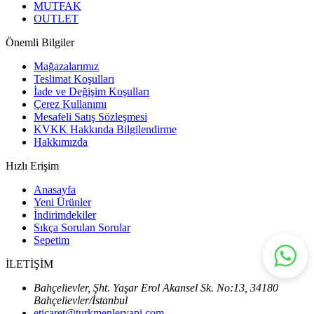
MUTFAK
OUTLET
Önemli Bilgiler
Mağazalarımız
Teslimat Koşulları
İade ve Değişim Koşulları
Çerez Kullanımı
Mesafeli Satış Sözleşmesi
KVKK Hakkında Bilgilendirme
Hakkımızda
Hızlı Erişim
Anasayfa
Yeni Ürünler
İndirimdekiler
Sıkça Sorulan Sorular
Sepetim
İLETİŞİM
Bahçelievler, Şht. Yaşar Erol Akansel Sk. No:13, 34180
Bahçelievler/İstanbul
eticaret@turkmenleryapi.com