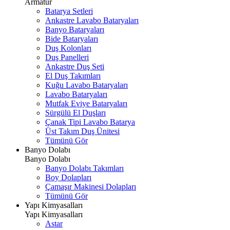
Armatür
Batarya Setleri
Ankastre Lavabo Bataryaları
Banyo Bataryaları
Bide Bataryaları
Duş Kolonları
Duş Panelleri
Ankastre Duş Seti
El Duş Takımları
Kuğu Lavabo Bataryaları
Lavabo Bataryaları
Mutfak Eviye Bataryaları
Sürgülü El Duşları
Çanak Tipi Lavabo Batarya
Üst Takım Duş Ünitesi
Tümünü Gör
Banyo Dolabı
Banyo Dolabı
Banyo Dolabı Takımları
Boy Dolapları
Çamaşır Makinesi Dolapları
Tümünü Gör
Yapı Kimyasalları
Yapı Kimyasalları
Astar