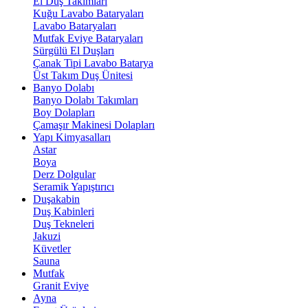
El Duş Takımları
Kuğu Lavabo Bataryaları
Lavabo Bataryaları
Mutfak Eviye Bataryaları
Sürgülü El Duşları
Çanak Tipi Lavabo Batarya
Üst Takım Duş Ünitesi
Banyo Dolabı
Banyo Dolabı Takımları
Boy Dolapları
Çamaşır Makinesi Dolapları
Yapı Kimyasalları
Astar
Boya
Derz Dolgular
Seramik Yapıştırıcı
Duşakabin
Duş Kabinleri
Duş Tekneleri
Jakuzi
Küvetler
Sauna
Mutfak
Granit Eviye
Ayna