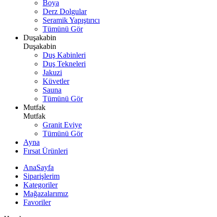
Boya
Derz Dolgular
Seramik Yapıştırıcı
Tümünü Gör
Duşakabin
Duşakabin
Duş Kabinleri
Duş Tekneleri
Jakuzi
Küvetler
Sauna
Tümünü Gör
Mutfak
Mutfak
Granit Eviye
Tümünü Gör
Ayna
Fırsat Ürünleri
AnaSayfa
Siparişlerim
Kategoriler
Mağazalarımız
Favoriler