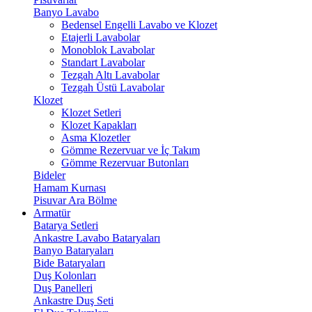
Banyo Lavabo
Bedensel Engelli Lavabo ve Klozet
Etajerli Lavabolar
Monoblok Lavabolar
Standart Lavabolar
Tezgah Altı Lavabolar
Tezgah Üstü Lavabolar
Klozet
Klozet Setleri
Klozet Kapakları
Asma Klozetler
Gömme Rezervuar ve İç Takım
Gömme Rezervuar Butonları
Bideler
Hamam Kurnası
Pisuvar Ara Bölme
Armatür
Batarya Setleri
Ankastre Lavabo Bataryaları
Banyo Bataryaları
Bide Bataryaları
Duş Kolonları
Duş Panelleri
Ankastre Duş Seti