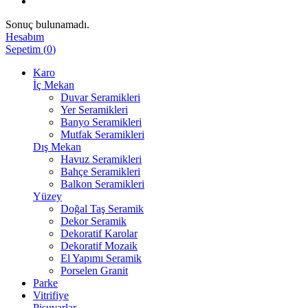
Sonuç bulunamadı.
Hesabım
Sepetim
(
0
)
Karo
İç Mekan
Duvar Seramikleri
Yer Seramikleri
Banyo Seramikleri
Mutfak Seramikleri
Dış Mekan
Havuz Seramikleri
Bahçe Seramikleri
Balkon Seramikleri
Yüzey
Doğal Taş Seramik
Dekor Seramik
Dekoratif Karolar
Dekoratif Mozaik
El Yapımı Seramik
Porselen Granit
Parke
Vitrifiye
Pisuvarlar