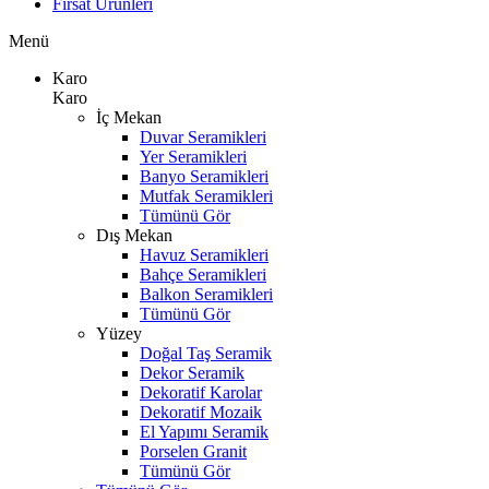
Fırsat Ürünleri
Menü
Karo
Karo
İç Mekan
Duvar Seramikleri
Yer Seramikleri
Banyo Seramikleri
Mutfak Seramikleri
Tümünü Gör
Dış Mekan
Havuz Seramikleri
Bahçe Seramikleri
Balkon Seramikleri
Tümünü Gör
Yüzey
Doğal Taş Seramik
Dekor Seramik
Dekoratif Karolar
Dekoratif Mozaik
El Yapımı Seramik
Porselen Granit
Tümünü Gör