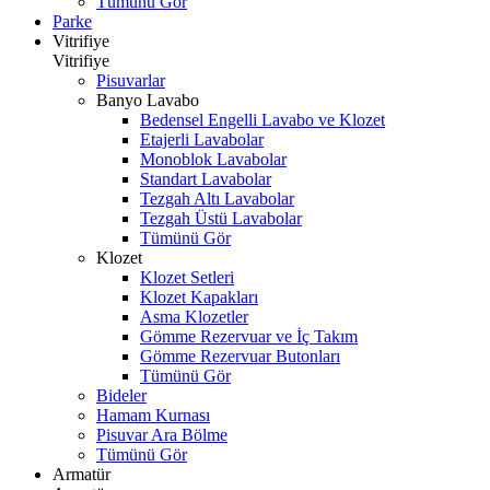
Tümünü Gör
Parke
Vitrifiye
Vitrifiye
Pisuvarlar
Banyo Lavabo
Bedensel Engelli Lavabo ve Klozet
Etajerli Lavabolar
Monoblok Lavabolar
Standart Lavabolar
Tezgah Altı Lavabolar
Tezgah Üstü Lavabolar
Tümünü Gör
Klozet
Klozet Setleri
Klozet Kapakları
Asma Klozetler
Gömme Rezervuar ve İç Takım
Gömme Rezervuar Butonları
Tümünü Gör
Bideler
Hamam Kurnası
Pisuvar Ara Bölme
Tümünü Gör
Armatür