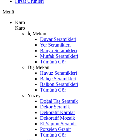
Fırsat Ürünleri
Menü
Karo
Karo
İç Mekan
Duvar Seramikleri
Yer Seramikleri
Banyo Seramikleri
Mutfak Seramikleri
Tümünü Gör
Dış Mekan
Havuz Seramikleri
Bahçe Seramikleri
Balkon Seramikleri
Tümünü Gör
Yüzey
Doğal Taş Seramik
Dekor Seramik
Dekoratif Karolar
Dekoratif Mozaik
El Yapımı Seramik
Porselen Granit
Tümünü Gör