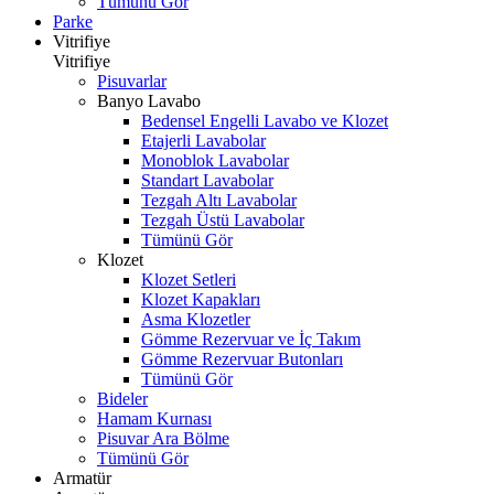
Tümünü Gör
Parke
Vitrifiye
Vitrifiye
Pisuvarlar
Banyo Lavabo
Bedensel Engelli Lavabo ve Klozet
Etajerli Lavabolar
Monoblok Lavabolar
Standart Lavabolar
Tezgah Altı Lavabolar
Tezgah Üstü Lavabolar
Tümünü Gör
Klozet
Klozet Setleri
Klozet Kapakları
Asma Klozetler
Gömme Rezervuar ve İç Takım
Gömme Rezervuar Butonları
Tümünü Gör
Bideler
Hamam Kurnası
Pisuvar Ara Bölme
Tümünü Gör
Armatür