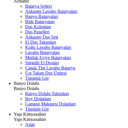
Armatür
Batarya Setleri
Ankastre Lavabo Bataryaları
Banyo Bataryaları
Bide Bataryaları
Duş Kolonları
Duş Panelleri
Ankastre Duş Seti
El Duş Takımları
Kuğu Lavabo Bataryaları
Lavabo Bataryaları
Mutfak Eviye Bataryaları
Sürgülü El Duşları
Çanak Tipi Lavabo Batarya
Üst Takım Duş Ünitesi
Tümünü Gör
Banyo Dolabı
Banyo Dolabı
Banyo Dolabı Takımları
Boy Dolapları
Çamaşır Makinesi Dolapları
Tümünü Gör
Yapı Kimyasalları
Yapı Kimyasalları
Astar