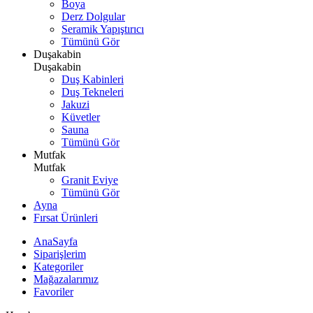
Boya
Derz Dolgular
Seramik Yapıştırıcı
Tümünü Gör
Duşakabin
Duşakabin
Duş Kabinleri
Duş Tekneleri
Jakuzi
Küvetler
Sauna
Tümünü Gör
Mutfak
Mutfak
Granit Eviye
Tümünü Gör
Ayna
Fırsat Ürünleri
AnaSayfa
Siparişlerim
Kategoriler
Mağazalarımız
Favoriler