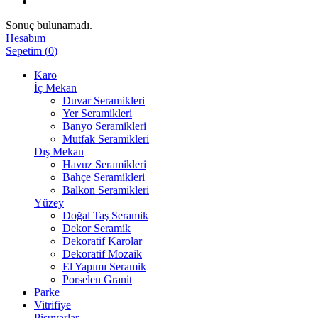
Sonuç bulunamadı.
Hesabım
Sepetim
(
0
)
Karo
İç Mekan
Duvar Seramikleri
Yer Seramikleri
Banyo Seramikleri
Mutfak Seramikleri
Dış Mekan
Havuz Seramikleri
Bahçe Seramikleri
Balkon Seramikleri
Yüzey
Doğal Taş Seramik
Dekor Seramik
Dekoratif Karolar
Dekoratif Mozaik
El Yapımı Seramik
Porselen Granit
Parke
Vitrifiye
Pisuvarlar