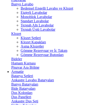
Banyo Lavabo
Bedensel Engelli Lavabo ve Klozet
Etajerli Lavabolar
Monoblok Lavabolar
Standart Lavabolar
Tezgah Altı Lavabolar
Tezgah Üstü Lavabolar
Klozet
Klozet Setleri
Klozet Kapakları
Asma Klozetler
Gömme Rezervuar ve İç Takım
Gömme Rezervuar Butonları
Bideler
Hamam Kurnası
Pisuvar Ara Bölme
Armatür
Batarya Setleri
Ankastre Lavabo Bataryaları
Banyo Bataryaları
Bide Bataryaları
Duş Kolonları
Duş Panelleri
Ankastre Duş Seti