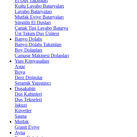
El Duş Takımları
Kuğu Lavabo Bataryaları
Lavabo Bataryaları
Mutfak Eviye Bataryaları
Sürgülü El Duşları
Çanak Tipi Lavabo Batarya
Üst Takım Duş Ünitesi
Banyo Dolabı
Banyo Dolabı Takımları
Boy Dolapları
Çamaşır Makinesi Dolapları
Yapı Kimyasalları
Astar
Boya
Derz Dolgular
Seramik Yapıştırıcı
Duşakabin
Duş Kabinleri
Duş Tekneleri
Jakuzi
Küvetler
Sauna
Mutfak
Granit Eviye
Ayna