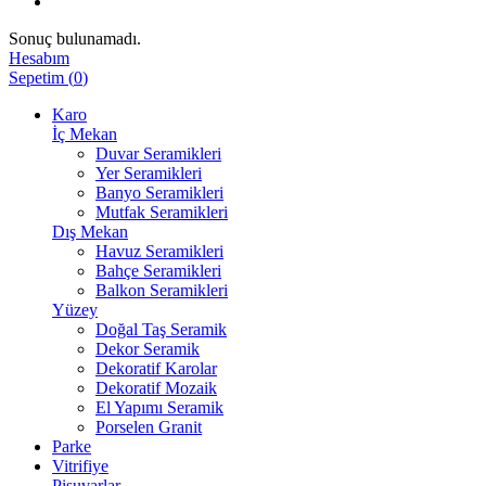
Sonuç bulunamadı.
Hesabım
Sepetim
(
0
)
Karo
İç Mekan
Duvar Seramikleri
Yer Seramikleri
Banyo Seramikleri
Mutfak Seramikleri
Dış Mekan
Havuz Seramikleri
Bahçe Seramikleri
Balkon Seramikleri
Yüzey
Doğal Taş Seramik
Dekor Seramik
Dekoratif Karolar
Dekoratif Mozaik
El Yapımı Seramik
Porselen Granit
Parke
Vitrifiye
Pisuvarlar