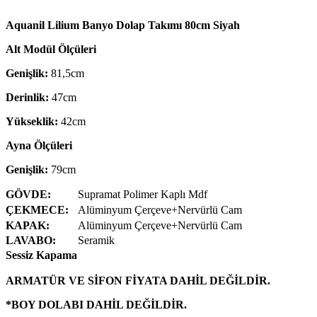
Aquanil Lilium Banyo Dolap Takımı 80cm Siyah
Alt Modül Ölçüleri
Genişlik:
81,5cm
Derinlik:
47cm
Yükseklik:
42cm
Ayna Ölçüleri
Genişlik:
79cm
GÖVDE:
Supramat Polimer Kaplı Mdf
ÇEKMECE:
Alüminyum Çerçeve+Nervürlü Cam
KAPAK:
Alüminyum Çerçeve+Nervürlü Cam
LAVABO:
Seramik
Sessiz Kapama
ARMATÜR VE SİFON FİYATA DAHİL DEĞİLDİR.
*BOY DOLABI DAHİL DEĞİLDİR.