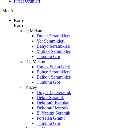
Fırsat Ürünleri
Menü
Karo
Karo
İç Mekan
Duvar Seramikleri
Yer Seramikleri
Banyo Seramikleri
Mutfak Seramikleri
Tümünü Gör
Dış Mekan
Havuz Seramikleri
Bahçe Seramikleri
Balkon Seramikleri
Tümünü Gör
Yüzey
Doğal Taş Seramik
Dekor Seramik
Dekoratif Karolar
Dekoratif Mozaik
El Yapımı Seramik
Porselen Granit
Tümünü Gör