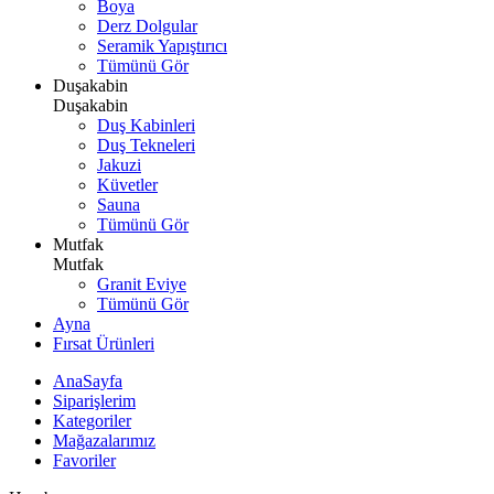
Boya
Derz Dolgular
Seramik Yapıştırıcı
Tümünü Gör
Duşakabin
Duşakabin
Duş Kabinleri
Duş Tekneleri
Jakuzi
Küvetler
Sauna
Tümünü Gör
Mutfak
Mutfak
Granit Eviye
Tümünü Gör
Ayna
Fırsat Ürünleri
AnaSayfa
Siparişlerim
Kategoriler
Mağazalarımız
Favoriler