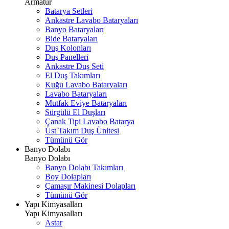
Armatür
Batarya Setleri
Ankastre Lavabo Bataryaları
Banyo Bataryaları
Bide Bataryaları
Duş Kolonları
Duş Panelleri
Ankastre Duş Seti
El Duş Takımları
Kuğu Lavabo Bataryaları
Lavabo Bataryaları
Mutfak Eviye Bataryaları
Sürgülü El Duşları
Çanak Tipi Lavabo Batarya
Üst Takım Duş Ünitesi
Tümünü Gör
Banyo Dolabı
Banyo Dolabı
Banyo Dolabı Takımları
Boy Dolapları
Çamaşır Makinesi Dolapları
Tümünü Gör
Yapı Kimyasalları
Yapı Kimyasalları
Astar