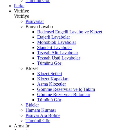
Tümünü Gör
Parke
Vitrifiye
Vitrifiye
Pisuvarlar
Banyo Lavabo
Bedensel Engelli Lavabo ve Klozet
Etajerli Lavabolar
Monoblok Lavabolar
Standart Lavabolar
Tezgah Altı Lavabolar
Tezgah Üstü Lavabolar
Tümünü Gör
Klozet
Klozet Setleri
Klozet Kapakları
Asma Klozetler
Gömme Rezervuar ve İç Takım
Gömme Rezervuar Butonları
Tümünü Gör
Bideler
Hamam Kurnası
Pisuvar Ara Bölme
Tümünü Gör
Armatür