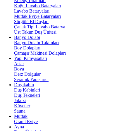
El Duş Takımları
Kuğu Lavabo Bataryaları
Lavabo Bataryaları
Mutfak Eviye Bataryaları
Sürgülü El Duşları
Çanak Tipi Lavabo Batarya
Üst Takım Duş Ünitesi
Banyo Dolabı
Banyo Dolabı Takımları
Boy Dolapları
Çamaşır Makinesi Dolapları
Yapı Kimyasalları
Astar
Boya
Derz Dolgular
Seramik Yapıştırıcı
Duşakabin
Duş Kabinleri
Duş Tekneleri
Jakuzi
Küvetler
Sauna
Mutfak
Granit Eviye
Ayna