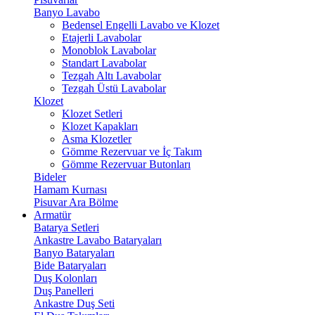
Banyo Lavabo
Bedensel Engelli Lavabo ve Klozet
Etajerli Lavabolar
Monoblok Lavabolar
Standart Lavabolar
Tezgah Altı Lavabolar
Tezgah Üstü Lavabolar
Klozet
Klozet Setleri
Klozet Kapakları
Asma Klozetler
Gömme Rezervuar ve İç Takım
Gömme Rezervuar Butonları
Bideler
Hamam Kurnası
Pisuvar Ara Bölme
Armatür
Batarya Setleri
Ankastre Lavabo Bataryaları
Banyo Bataryaları
Bide Bataryaları
Duş Kolonları
Duş Panelleri
Ankastre Duş Seti