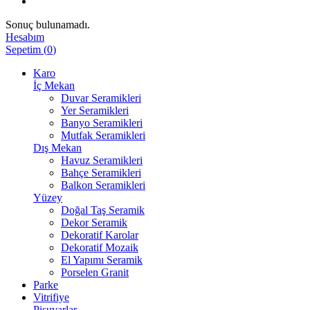
Sonuç bulunamadı.
Hesabım
Sepetim
(
0
)
Karo
İç Mekan
Duvar Seramikleri
Yer Seramikleri
Banyo Seramikleri
Mutfak Seramikleri
Dış Mekan
Havuz Seramikleri
Bahçe Seramikleri
Balkon Seramikleri
Yüzey
Doğal Taş Seramik
Dekor Seramik
Dekoratif Karolar
Dekoratif Mozaik
El Yapımı Seramik
Porselen Granit
Parke
Vitrifiye
Pisuvarlar