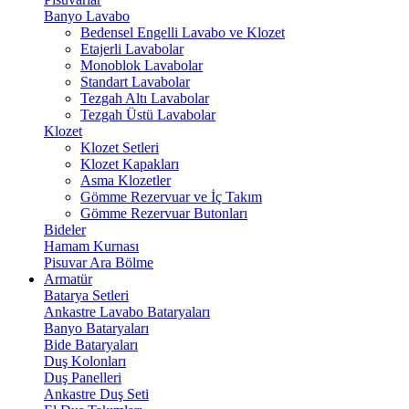
Banyo Lavabo
Bedensel Engelli Lavabo ve Klozet
Etajerli Lavabolar
Monoblok Lavabolar
Standart Lavabolar
Tezgah Altı Lavabolar
Tezgah Üstü Lavabolar
Klozet
Klozet Setleri
Klozet Kapakları
Asma Klozetler
Gömme Rezervuar ve İç Takım
Gömme Rezervuar Butonları
Bideler
Hamam Kurnası
Pisuvar Ara Bölme
Armatür
Batarya Setleri
Ankastre Lavabo Bataryaları
Banyo Bataryaları
Bide Bataryaları
Duş Kolonları
Duş Panelleri
Ankastre Duş Seti