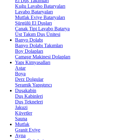
El Duş Takımları
Kuğu Lavabo Bataryaları
Lavabo Bataryaları
Mutfak Eviye Bataryaları
Sürgülü El Duşları
Çanak Tipi Lavabo Batarya
Üst Takım Duş Ünitesi
Banyo Dolabı
Banyo Dolabı Takımları
Boy Dolapları
Çamaşır Makinesi Dolapları
Yapı Kimyasalları
Astar
Boya
Derz Dolgular
Seramik Yapıştırıcı
Duşakabin
Duş Kabinleri
Duş Tekneleri
Jakuzi
Küvetler
Sauna
Mutfak
Granit Eviye
Ayna