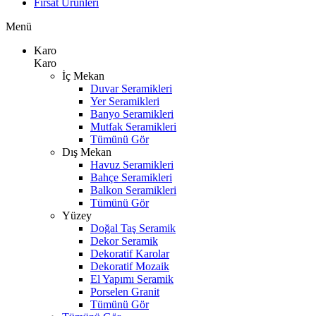
Fırsat Ürünleri
Menü
Karo
Karo
İç Mekan
Duvar Seramikleri
Yer Seramikleri
Banyo Seramikleri
Mutfak Seramikleri
Tümünü Gör
Dış Mekan
Havuz Seramikleri
Bahçe Seramikleri
Balkon Seramikleri
Tümünü Gör
Yüzey
Doğal Taş Seramik
Dekor Seramik
Dekoratif Karolar
Dekoratif Mozaik
El Yapımı Seramik
Porselen Granit
Tümünü Gör