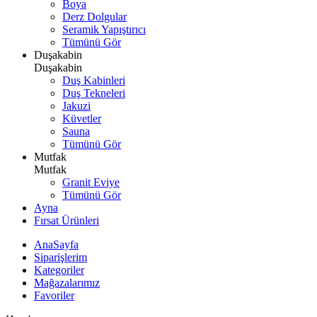
Boya
Derz Dolgular
Seramik Yapıştırıcı
Tümünü Gör
Duşakabin
Duşakabin
Duş Kabinleri
Duş Tekneleri
Jakuzi
Küvetler
Sauna
Tümünü Gör
Mutfak
Mutfak
Granit Eviye
Tümünü Gör
Ayna
Fırsat Ürünleri
AnaSayfa
Siparişlerim
Kategoriler
Mağazalarımız
Favoriler