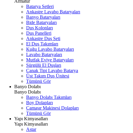
Armatür
Batarya Setleri
Ankastre Lavabo Bataryaları
Banyo Bataryaları
Bide Bataryaları
Duş Kolonları
Duş Panelleri
Ankastre Duş Seti
El Duş Takımları
Kuğu Lavabo Bataryaları
Lavabo Bataryaları
Mutfak Eviye Bataryaları
Sürgülü El Duşları
Çanak Tipi Lavabo Batarya
Üst Takım Duş Ünitesi
Tümünü Gör
Banyo Dolabı
Banyo Dolabı
Banyo Dolabı Takımları
Boy Dolapları
Çamaşır Makinesi Dolapları
Tümünü Gör
Yapı Kimyasalları
Yapı Kimyasalları
Astar