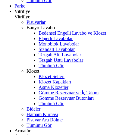
Tümünü Gör
Parke
Vitrifiye
Vitrifiye
Pisuvarlar
Banyo Lavabo
Bedensel Engelli Lavabo ve Klozet
Etajerli Lavabolar
Monoblok Lavabolar
Standart Lavabolar
Tezgah Altı Lavabolar
Tezgah Üstü Lavabolar
Tümünü Gör
Klozet
Klozet Setleri
Klozet Kapakları
Asma Klozetler
Gömme Rezervuar ve İç Takım
Gömme Rezervuar Butonları
Tümünü Gör
Bideler
Hamam Kurnası
Pisuvar Ara Bölme
Tümünü Gör
Armatür