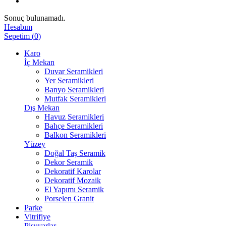
Sonuç bulunamadı.
Hesabım
Sepetim
(
0
)
Karo
İç Mekan
Duvar Seramikleri
Yer Seramikleri
Banyo Seramikleri
Mutfak Seramikleri
Dış Mekan
Havuz Seramikleri
Bahçe Seramikleri
Balkon Seramikleri
Yüzey
Doğal Taş Seramik
Dekor Seramik
Dekoratif Karolar
Dekoratif Mozaik
El Yapımı Seramik
Porselen Granit
Parke
Vitrifiye
Pisuvarlar