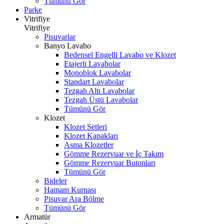
Tümünü Gör
Parke
Vitrifiye
Vitrifiye
Pisuvarlar
Banyo Lavabo
Bedensel Engelli Lavabo ve Klozet
Etajerli Lavabolar
Monoblok Lavabolar
Standart Lavabolar
Tezgah Altı Lavabolar
Tezgah Üstü Lavabolar
Tümünü Gör
Klozet
Klozet Setleri
Klozet Kapakları
Asma Klozetler
Gömme Rezervuar ve İç Takım
Gömme Rezervuar Butonları
Tümünü Gör
Bideler
Hamam Kurnası
Pisuvar Ara Bölme
Tümünü Gör
Armatür