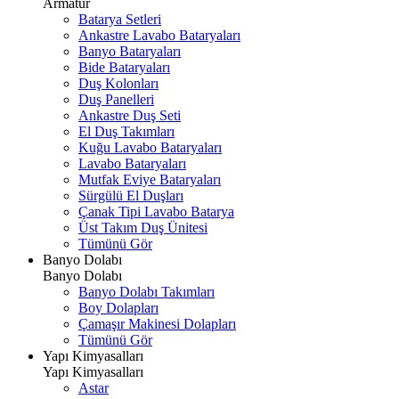
Armatür
Batarya Setleri
Ankastre Lavabo Bataryaları
Banyo Bataryaları
Bide Bataryaları
Duş Kolonları
Duş Panelleri
Ankastre Duş Seti
El Duş Takımları
Kuğu Lavabo Bataryaları
Lavabo Bataryaları
Mutfak Eviye Bataryaları
Sürgülü El Duşları
Çanak Tipi Lavabo Batarya
Üst Takım Duş Ünitesi
Tümünü Gör
Banyo Dolabı
Banyo Dolabı
Banyo Dolabı Takımları
Boy Dolapları
Çamaşır Makinesi Dolapları
Tümünü Gör
Yapı Kimyasalları
Yapı Kimyasalları
Astar