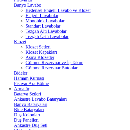
Banyo Lavabo
Bedensel Engelli Lavabo ve Klozet
Etajerli Lavabolar
Monoblok Lavabolar
Standart Lavabolar
Tezgah Altı Lavabolar
Tezgah Üstü Lavabolar
Klozet
Klozet Setleri
Klozet Kapakları
Asma Klozetler
Gömme Rezervuar ve İç Takım
Gömme Rezervuar Butonları
Bideler
Hamam Kurnası
Pisuvar Ara Bölme
Armatür
Batarya Setleri
Ankastre Lavabo Bataryaları
Banyo Bataryaları
Bide Bataryaları
Duş Kolonları
Duş Panelleri
Ankastre Duş Seti