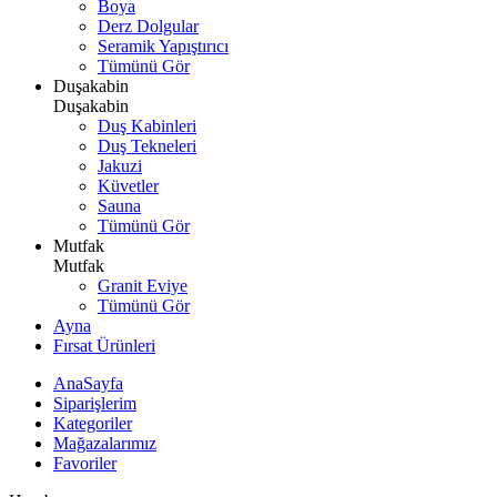
Boya
Derz Dolgular
Seramik Yapıştırıcı
Tümünü Gör
Duşakabin
Duşakabin
Duş Kabinleri
Duş Tekneleri
Jakuzi
Küvetler
Sauna
Tümünü Gör
Mutfak
Mutfak
Granit Eviye
Tümünü Gör
Ayna
Fırsat Ürünleri
AnaSayfa
Siparişlerim
Kategoriler
Mağazalarımız
Favoriler