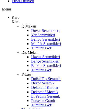
Fırsat Ürünleri
Menü
Karo
Karo
İç Mekan
Duvar Seramikleri
Yer Seramikleri
Banyo Seramikleri
Mutfak Seramikleri
Tümünü Gör
Dış Mekan
Havuz Seramikleri
Bahçe Seramikleri
Balkon Seramikleri
Tümünü Gör
Yüzey
Doğal Taş Seramik
Dekor Seramik
Dekoratif Karolar
Dekoratif Mozaik
El Yapımı Seramik
Porselen Granit
Tümünü Gör