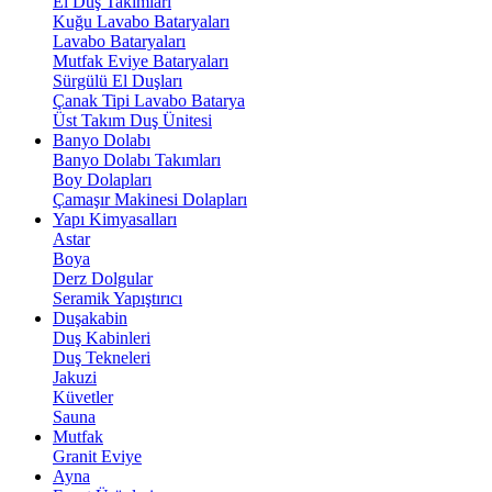
El Duş Takımları
Kuğu Lavabo Bataryaları
Lavabo Bataryaları
Mutfak Eviye Bataryaları
Sürgülü El Duşları
Çanak Tipi Lavabo Batarya
Üst Takım Duş Ünitesi
Banyo Dolabı
Banyo Dolabı Takımları
Boy Dolapları
Çamaşır Makinesi Dolapları
Yapı Kimyasalları
Astar
Boya
Derz Dolgular
Seramik Yapıştırıcı
Duşakabin
Duş Kabinleri
Duş Tekneleri
Jakuzi
Küvetler
Sauna
Mutfak
Granit Eviye
Ayna